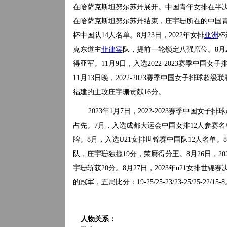
在哈萨克斯坦努尔苏丹展开。中国青年女排在半决赛
在哈萨克斯坦努尔苏丹结束，庄宇珊所在的中国青
杯中国队14人名单。8月23日，2022年女排
亚洲
杯
克东道主
菲律宾
队，提前一轮锁定八强席位。8月2
得亚军。11月9日，入选2022-2023赛季中
11月13日晚，2022-2023赛季中国女子排球
福建的主攻庄宇珊贡献16分。
2023年1月7日，2022-2023赛季中国
占先。7月，入选成都大运会中国女排12人参赛名
牌。8月，入选U21女排世锦赛中国队12人名单。8月
队，庄宇珊独揽19分，荣膺得分王。8月26日，20
宇珊斩获20分。8月27日，2023年u21女排世
的冠军，五局比分：19-25/25-23/23-25/25-22/15-
人物关系：