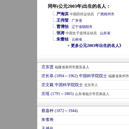
同年(公元2003年)出生的名人：
严海滨
中国田径运动员
广西
梧州市
王伟莹
广东省
曹博怡
辽宁省
朝阳市
张涛
中国女子篮球运动员
山东省
朱蕾桔
云南省
+ 更多公元2003年出生的名人》
庄东贤
福建省泉州市惠安县人
庄长恭 (1894～1962) 中国科学院院士
福建省泉州市
庄文颖 中国科学院院士
北京市人
庄瑶 (1791～1865)
山东省临沂市莒南县人
蔡嘉种 (1872～1944)
朱耆寿
王感化