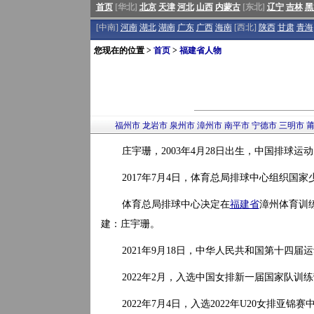
首页
[华北]
北京
天津
河北
山西
内蒙古
[东北]
辽宁
吉林
黑
[中南]
河南
湖北
湖南
广东
广西
海南
[西北]
陕西
甘肃
青海
您现在的位置 >
首页
>
福建省人物
福州市
龙岩市
泉州市
漳州市
南平市
宁德市
三明市
庄宇珊，2003年4月28日出生，中国排球
2017年7月4日，体育总局排球中心组织
体育总局排球中心决定在
福建省
漳州体育训
建：庄宇珊。
2021年9月18日，中华人民共和国第十四
2022年2月，入选中国女排新一届国家队训
2022年7月4日，入选2022年U20女排亚锦