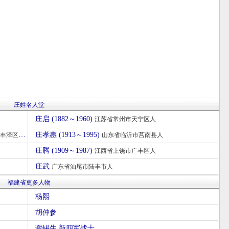
庄姓名人堂
庄启 (1882～1960)
江苏省常州市天宁区人
庄孝惠 (1913～1995)
丰泽区人
山东省临沂市莒南县人
庄腾 (1909～1987)
江西省上饶市广丰区人
庄武
广东省汕尾市陆丰市人
福建省更多人物
杨熙
胡仲参
谢锡生 新四军战士