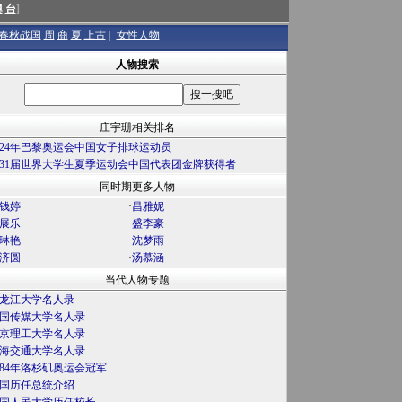
澳
台
]
春秋战国
周
商
夏
上古
|
女性人物
人物搜索
庄宇珊相关排名
024年巴黎奥运会中国女子排球运动员
31届世界大学生夏季运动会中国代表团金牌获得者
同时期更多人物
钱婷
·
昌雅妮
展乐
·
盛李豪
琳艳
·
沈梦雨
济圆
·
汤慕涵
当代人物专题
龙江大学名人录
国传媒大学名人录
京理工大学名人录
海交通大学名人录
984年洛杉矶奥运会冠军
国历任总统介绍