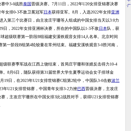
·
中
中3-0战胜
泰国
晋级决赛。7月11日，2022年U20女排亚锦赛决赛
·
广
年女排0-3不敌卫冕冠军
日本
获得亚军。8月，入选2022年女排
亚洲
进入第三个比赛日，由主攻庄宇珊等人组成的中国女排当天以3:0力
9日，2022年女排亚洲杯决赛，所在的中国队以1-3不敌
日本
队，获
国女子排球超级联赛第一阶段B组福建安溪铁观音女排14人名单。北京时间
超级联赛第一阶段B组第4轮较量在常州结束。福建安溪铁观音3-0胜河南，
女子排球超级联赛季军战在江西上饶结束，首局庄宇珊和张婧反击得力10-4
单。8月6日，随队获得第31届世界大学生夏季运动会女子排球金
19日，在2023年U21女排世锦赛C组第2轮中，中国队3-0击败
波兰
23年U21女排世锦赛，中国青年女排3-2力挫
巴西
晋级决赛，主攻庄
锦赛决赛，主攻庄宇珊所在中国女排3比2战胜对手，获得U21女排世锦赛
8。