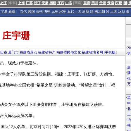
龙江
[华东]
上海
江苏
浙江
安徽
福建
江西
山东
[西南]
重庆
四川
贵州
云南
西藏
[
港
宁夏
新疆
|
当代
民国
清朝
明朝
元朝
宋朝
五代十国
唐朝
隋
南北朝
晋
三国
汉朝
秦
庄宇珊
·
2
莆田市
厦门市
福建省景点
福建省特产
福建省民俗文化
福建省地名网
[手机版]
·
第
运动员，现效力于福建队。
·
唐
·
潘
国家少年女子排球队第三阶段集训。福建：庄宇珊、张妍僖、方婧怡。
·
张
·
万
练基地举办全国女排“希望之星”训练营活动。“希望之星”女排，福
·
黑
·
中
届运动会女子19岁以下组决赛铜牌赛，庄宇珊所在福建队获胜。
·
北
·
上
练营入库运动员名单。
·
1
·
韩
赛中国队12人名单。北京时间7月10日，2022年U20女排亚锦赛淘汰赛