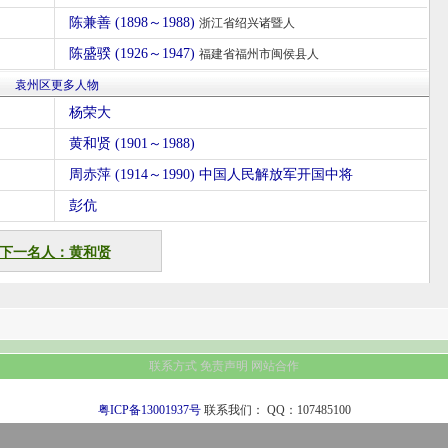
陈兼善 (1898～1988)
浙江省绍兴诸暨人
陈盛骙 (1926～1947)
福建省福州市闽侯县人
袁州区更多人物
杨荣大
黄和贤 (1901～1988)
周赤萍 (1914～1990) 中国人民解放军开国中将
彭伉
下一名人：黄和贤
联系方式
免责声明
网站合作
粤ICP备13001937号
联系我们：
QQ：107485100