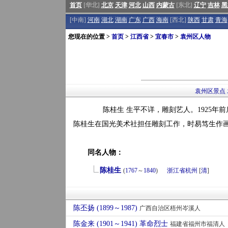
首页
[华北]
北京
天津
河北
山西
内蒙古
[东北]
辽宁
吉林
黑
[中南]
河南
湖北
湖南
广东
广西
海南
[西北]
陕西
甘肃
青海
您现在的位置 >
首页
>
江西省
>
宜春市
>
袁州区人物
袁州区景点
陈桂生 生平不详，雕刻艺人。1925年前
陈桂生在国光美术社担任雕刻工作，时易笃生作
同名人物：
陈桂生
(
1767
～
1840
)
浙江省
杭州
[
清
]
陈丕扬 (1899～1987)
广西自治区梧州岑溪人
陈金来 (1901～1941) 革命烈士
福建省福州市福清人