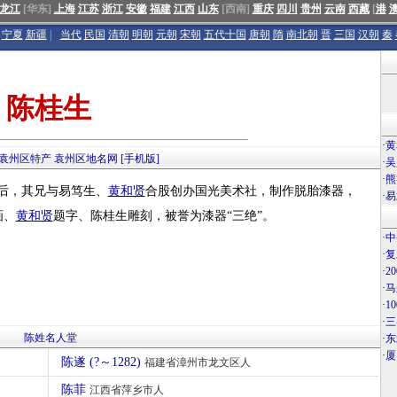
龙江
[华东]
上海
江苏
浙江
安徽
福建
江西
山东
[西南]
重庆
四川
贵州
云南
西藏
[
港
宁夏
新疆
|
当代
民国
清朝
明朝
元朝
宋朝
五代十国
唐朝
隋
南北朝
晋
三国
汉朝
秦
陈桂生
·
黄
袁州区特产
袁州区地名网
[手机版]
·
吴
·
熊
后，其兄与易笃生、
黄和贤
合股创办国光美术社，制作脱胎漆器，
·
易
画、
黄和贤
题字、陈桂生雕刻，被誉为漆器“三绝”。
·
中
·
复
·
2
·
马
·
1
·
三
陈姓名人堂
·
东
·
厦
陈遂 (?～1282)
福建省漳州市龙文区人
陈菲
江西省萍乡市人