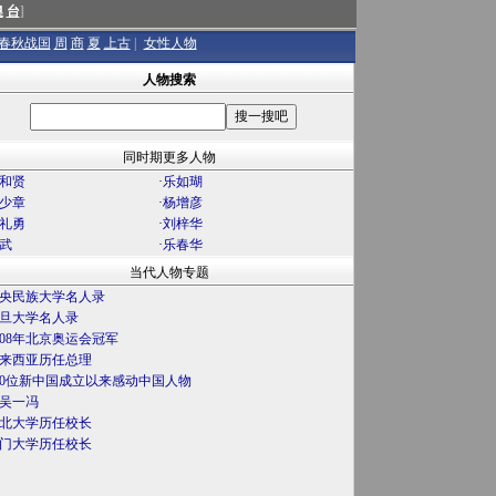
澳
台
]
春秋战国
周
商
夏
上古
|
女性人物
人物搜索
同时期更多人物
和贤
·
乐如瑚
少章
·
杨增彦
礼勇
·
刘梓华
武
·
乐春华
当代人物专题
央民族大学名人录
旦大学名人录
008年北京奥运会冠军
来西亚历任总理
00位新中国成立以来感动中国人物
吴一冯
北大学历任校长
门大学历任校长