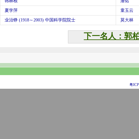
韩林根
潘佑
夏学萍
童玉云
业治铮 (1918～2003) 中国科学院院士
莫大林
下一名人：郭
粤ICP