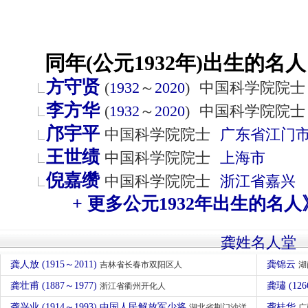
同年(公元1932年)出生的名人
方守贤
(
1932
～
2020
)
中国科学院院士
李方华
(
1932
～
2020
)
中国科学院院士
邝宇平
中国科学院院士
广东省
江门
王世绩
中国科学院院士
上海市
倪嘉缵
中国科学院院士
浙江省
嘉兴
+ 更多公元1932年出生的名人
龚姓名人堂
龚人放 (1915～2011)
龚锦云
吉林省长春市双阳区人
湖
龚壮甫 (1887～1977)
龚璛 (126
浙江省衢州开化人
龚兴业 (1914～1993) 中国人民解放军少将
龚桂华
湖北省荆门沙洋县人
广