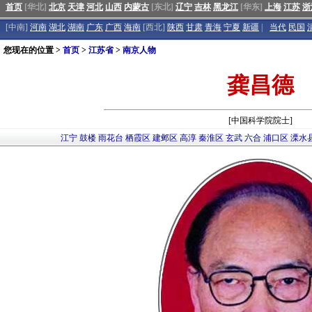
首页
[华北]
北京
天津
河北
山西
内蒙古
[东北]
辽宁
吉林
黑龙江
[华东]
上海
江苏
浙
[中南]
河南
湖北
湖南
广东
广西
海南
[西北]
陕西
甘肃
青海
宁夏
新疆
|
当代
民国
您现在的位置 >
首页
>
江苏省
>
南京人物
龚昌德
[中国科学院院士]
江宁
鼓楼
雨花台
栖霞区
建邺区
高淳
秦淮区
玄武
六合
浦口区
溧水