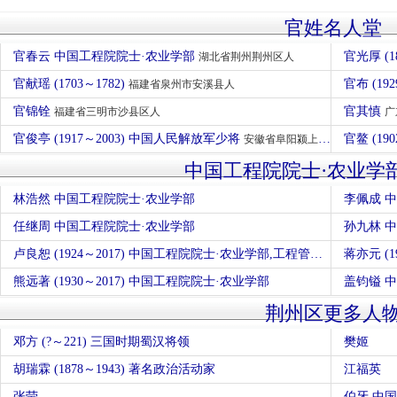
官姓名人堂
官春云 中国工程院院士·农业学部
官光厚 (1
湖北省荆州荆州区人
官献瑶 (1703～1782)
官布 (19
福建省泉州市安溪县人
官锦铨
官其慎
福建省三明市沙县区人
广
官俊亭 (1917～2003) 中国人民解放军少将
官鳌 (190
安徽省阜阳颍上人
中国工程院院士·农业学
林浩然 中国工程院院士·农业学部
李佩成 
任继周 中国工程院院士·农业学部
孙九林 
卢良恕 (1924～2017) 中国工程院院士·农业学部,工程管理学部
蒋亦元 (
熊远著 (1930～2017) 中国工程院院士·农业学部
盖钧镒 
荆州区更多人
邓方 (?～221) 三国时期蜀汉将领
樊姬
胡瑞霖 (1878～1943) 著名政治活动家
江福英
张莹
伯牙 中