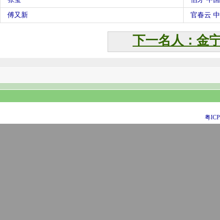
傅又新
官春云 
下一名人：金
粤ICP