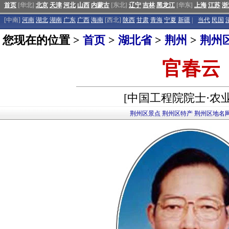
首页
[华北]
北京
天津
河北
山西
内蒙古
[东北]
辽宁
吉林
黑龙江
[华东]
上海
江苏
浙
[中南]
河南
湖北
湖南
广东
广西
海南
[西北]
陕西
甘肃
青海
宁夏
新疆
|
当代
民国
您现在的位置 >
首页
>
湖北省
>
荆州
>
荆州
官春云
[中国工程院院士·农
荆州区景点
荆州区特产
荆州区地名