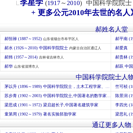
李星学
(
1917
～
2010
)
中国科学院院士
+ 更多公元2010年去世的名人
郝姓名人堂
郝恒禄 (1887～1952)
郝平南 (1
山东省烟台市牟平区人
郝水 (1926～2010) 中国科学院院士
郝爱真
内蒙古自治区通辽人
郝炜 (1957～2014)
郝贵林 (1
吉林省吉林市人
郝华
郝跃 中
山东省淄博市人
中国科学院院士人
茅以升 (1896～1989) 中国科学院院士，土木工程学家、桥梁专家、工程教育家
竺可桢 (
苏步青 (1902～2003) 中国科学院院士,中国著名的数学家、教育家，中国微分几何学派创始人
陈景润 (
梁思成 (1901～1972) 梁启超长子,中国著名建筑学家
李四光 (
童第周 (1902～1979) 著名实验胚胎学家
梁思礼 (
通辽更多人物