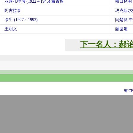
业喜扎拉僧 (1922～1946) 蒙古族
格日勒图
阿古拉泰
玛克斯尔
徐生 (1927～1993)
闫楚良 
王明义
颜世魁
下一名人：郝
粤ICP