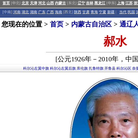
首页
[华北]
北京
天津
河北
山西
内蒙古
[东北]
辽宁
吉林
黑龙江
[华东]
上海
江苏
浙
[中南]
河南
湖北
湖南
广东
广西
海南
[西北]
陕西
甘肃
青海
宁夏
新疆
|
当代
民国
您现在的位置 >
首页
>
内蒙古自治区
>
通辽
郝水
[公元1926年－2010年，
科尔沁左翼中旗
科尔沁左翼后旗
库伦旗
扎鲁特旗
开鲁县
科尔沁区
奈