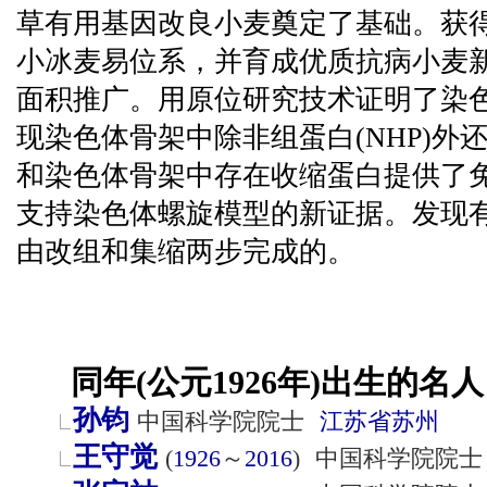
草有用基因改良小麦奠定了基础。获
小冰麦易位系，并育成优质抗病小麦新
面积推广。用原位研究技术证明了染
现染色体骨架中除非组蛋白(NHP)外
和染色体骨架中存在收缩蛋白提供了
支持染色体螺旋模型的新证据。发现
由改组和集缩两步完成的。
同年(公元1926年)出生的名人
孙钧
中国科学院院士
江苏省
苏州
王守觉
(
1926
～
2016
)
中国科学院院士