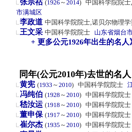
张宗祜
(
1926
～
2014
)
中国科学院院士
市
满城区
李政道
中国科学院院士,诺贝尔物理学
王文采
中国科学院院士
山东省
烟台
+ 更多公元1926年出生的名人
同年(公元2010年)去世的名人
黄宪
(
1933
～
2010
)
中国科学院院士
冯纯伯
(
1928
～
2010
)
中国科学院院士
嵇汝运
(
1918
～
2010
)
中国科学院院士
董申保
(
1917
～
2010
)
中国科学院院士
崔尔杰
(
1935
～
2010
)
中国科学院院士