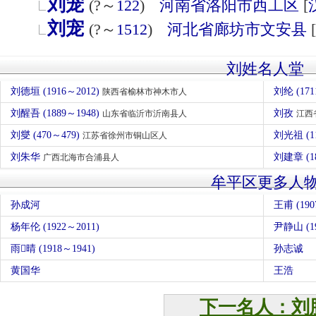
刘宠
(?～
122
)
河南省
洛阳市
西工区
[
刘宠
(?～
1512
)
河北省
廊坊市
文安县
[
刘姓名人堂
刘德垣 (1916～2012)
刘纶 (17
陕西省榆林市神木市人
刘醒吾 (1889～1948)
刘孜
山东省临沂市沂南县人
江西
刘燮 (470～479)
刘光祖 (1
江苏省徐州市铜山区人
刘朱华
刘建章 (1
广西北海市合浦县人
牟平区更多人
孙成河
王甫 (190
杨年伦 (1922～2011)
尹静山 (19
雨晴 (1918～1941)
孙志诚
黄国华
王浩
下一名人：刘