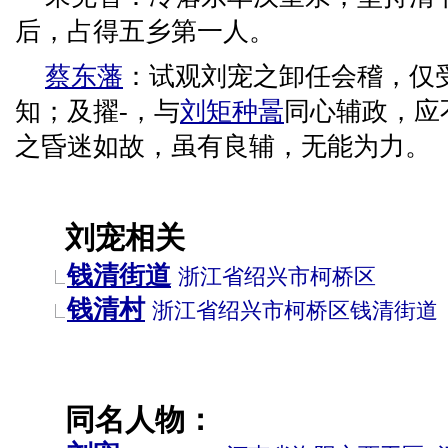
后，占得五乡第一人。
蔡东藩
：试观刘宠之卸任会稽，仅
知；及擢-，与
刘矩
种暠
同心辅政，应
之昏迷如故，虽有良辅，无能为力。
刘宠相关
钱清街道
浙江省
绍兴市
柯桥区
钱清村
浙江省
绍兴市
柯桥区
钱清街道
同名人物：