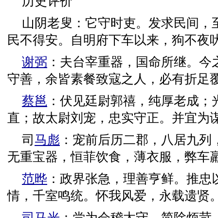
历史评价
山阴老叟：它守时吏。发求民间，
民不得安。自明府下车以来，狗不夜
谢弼
：夫台宰重器，国命所继。今
守善，余皆素餐致寇之人，必有折足
蔡邕
：伏见廷尉郭禧，纯厚老成；
直；故太尉刘宠，忠实守正。并宜为
司
马彪
：宠前后历二郡，八居九列
无重宝器，恒菲饮食，薄衣服，弊车
范晔
：政界张急，理善亨鲜。推忠
情，千室鸣统。怀我风爱，永载遗贤
司马光
：尝为会稽太守，简除烦苛