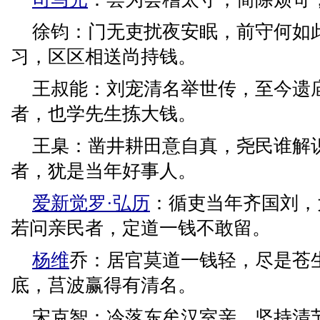
徐钧：门无吏扰夜安眠，前守何如
习，区区相送尚持钱。
王叔能：刘宠清名举世传，至今遗
者，也学先生拣大钱。
王臬：凿井耕田意自真，尧民谁解
者，犹是当年好事人。
爱新觉罗·弘历
：循吏当年齐国刘，
若问亲民者，定道一钱不敢留。
杨维
乔：居官莫道一钱轻，尽是苍
底，莒波赢得有清名。
宋克智：冷落东牟汉室亲，坚持清