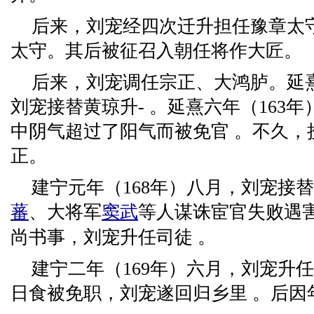
后来，刘宠经四次迁升担任豫章太
太守。其后被征召入朝任将作大匠。
后来，刘宠调任宗正、大鸿胪。延熹
刘宠接替黄琼升- 。延熹六年（163
中阴气超过了阳气而被免官 。不久，
正。
建宁元年（168年）八月，刘宠接替
蕃
、大将军
窦武
等人谋诛宦官失败遇
尚书事，刘宠升任司徒 。
建宁二年（169年）六月，刘宠升
日食被免职，刘宠遂回归乡里 。后因