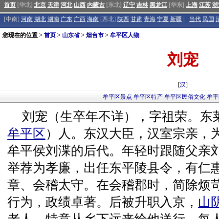
首页
[华北]
北京
天津
河北
山西
内蒙古
[东北]
辽宁
吉林
黑龙江
[华东]
上海
江苏
浙
[中南]
河南
湖北
湖南
广东
广西
海南
[西北]
陕西
甘肃
青海
宁夏
新疆
|
当代
民国
您现在的位置 >
首页
>
山东省
>
烟台市
>
牟平区人物
刘宠
[
汉
]
牟平区景点
牟平区特产
牟平区民俗文化
牟平
刘宠（生卒年不详），字祖荣。东
牟平区
）人。东汉大臣，汉室宗亲，
牟平侯刘渫的后代。年轻时跟随父亲
举荐为孝廉，出任东平陵县令，有仁
章、会稽太守。在会稽郡时，简除烦
行为，政绩卓著。后被升职入京，
山