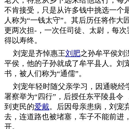
老人，特意从乡下远来给他送行，每
不肯接受，只是从许多钱中挑选一个
人称为“一钱太守”。其后历任将作大
更两次担-，一次任司徒、太尉，每次
得以寿终。
刘宠是齐悼惠王
刘肥
之孙牟平侯刘
平侯，他的子孙就成了牟平县人。刘
书，被人们称为“通儒”。
刘宠年轻时随父亲学习，因通晓经
署察举为“四行”，后授任东平陵县令
到吏民的
爱戴
。后因母亲患病，刘宠
去，连道路也被堵塞，车子不能前进
开。