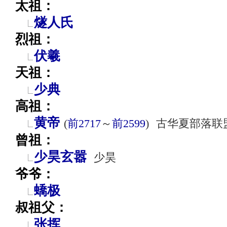
太祖：
燧人氏
烈祖：
伏羲
天祖：
少典
高祖：
黄帝
(
前2717
～
前2599
)
古华夏部落联
曾祖：
少昊玄嚣
少昊
爷爷：
蟜极
叔祖父：
张挥