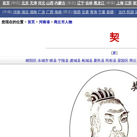
首页
[华北]
北京
天津
河北
山西
内蒙古
[东北]
辽宁
吉林
黑龙江
[华东]
上海
江苏
浙
[中南]
河南
湖北
湖南
广东
广西
海南
[西北]
陕西
甘肃
青海
宁夏
新疆
|
当代
民国
您现在的位置 >
首页
>
河南省
>
商丘市人物
契
[
夏
]
睢阳区
永城市
睢县
宁陵县
虞城县
柘城县
夏邑县
民权县
梁园区
商丘