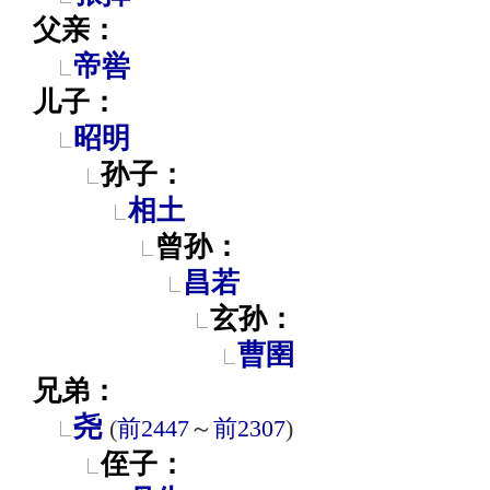
父亲：
帝喾
儿子：
昭明
孙子：
相土
曾孙：
昌若
玄孙：
曹圉
兄弟：
尧
(
前2447
～
前2307
)
侄子：