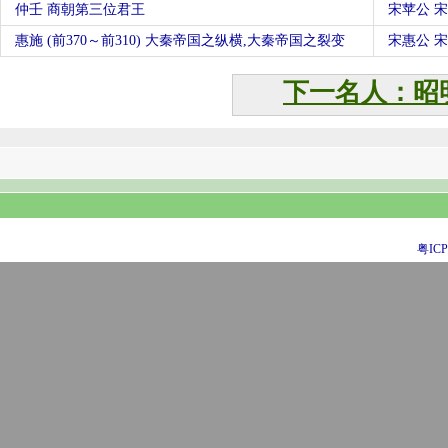
仲壬 商朝第三位君王
宋苹公 
惠施 (前370～前310) 大秦帝国之纵横,大秦帝国之裂变
宋惠公 
下一名人：昭
粤ICP