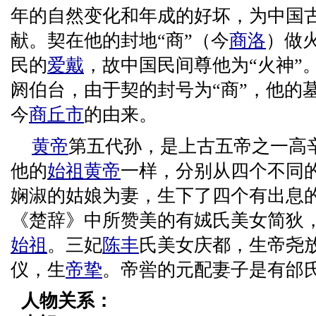
年的自然变化和年成的好坏，为中国
献。契在他的封地“商”（今
商洛
）做
民的
爱戴
，故中国民间尊他为“火神”
阏伯台，由于契的封号为“商”，他的
今
商丘市
的由来。
黄帝
第五代孙，是上古五帝之一高
他的
始祖
黄帝
一样，分别从四个不同
娴淑的姑娘为妻，生下了四个有出息
《楚辞》中所赞美的有娀氏美女简狄
始祖
。三妃
陈丰
氏美女庆都，生帝尧
仪，生
帝挚
。帝喾的元配妻子是有邰
人物关系：