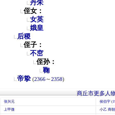
丹朱
侄女：
女英
娥皇
后稷
侄子：
不窋
侄孙：
鞠
帝挚
(
2366
～
2358
)
商丘市更多人
张兴元
侯伯宇 (
上甲微
小乙 商