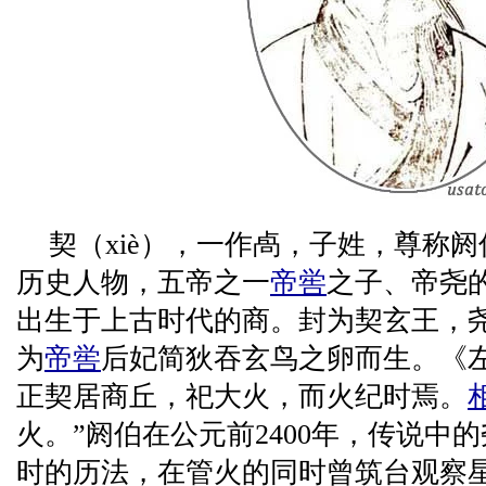
契（xiè），一作卨，子姓，尊称
历史人物，五帝之一
帝喾
之子、帝尧
出生于上古时代的商。封为契玄王，
为
帝喾
后妃简狄吞玄鸟之卵而生。《
正契居商丘，祀大火，而火纪时焉。
火。”阏伯在公元前2400年，传说中
时的历法，在管火的同时曾筑台观察