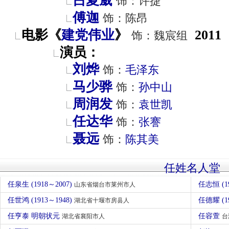
吕夏葳
饰：许捷
傅迦
饰：陈昂
电影《
建党伟业
》
2011
饰：魏宸组
演员：
刘烨
饰：
毛泽东
马少骅
饰：
孙中山
周润发
饰：
袁世凯
任达华
饰：
张謇
聂远
饰：
陈其美
任姓名人堂
任泉生 (1918～2007)
任志恒 (1
山东省烟台市莱州市人
任世鸿 (1913～1948)
任德耀 (1
湖北省十堰市房县人
任亨泰 明朝状元
任容萱
湖北省襄阳市人
台