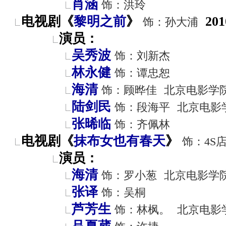
肖涵
饰：洪玲
电视剧《
黎明之前
》
201
饰：孙大浦
演员：
吴秀波
饰：刘新杰
林永健
饰：谭忠恕
海清
饰：顾晔佳
北京电影学
陆剑民
饰：段海平
北京电影
张晞临
饰：齐佩林
电视剧《
抹布女也有春天
》
饰：4S
演员：
海清
饰：罗小葱
北京电影学
张译
饰：吴桐
芦芳生
饰：林枫。
北京电影