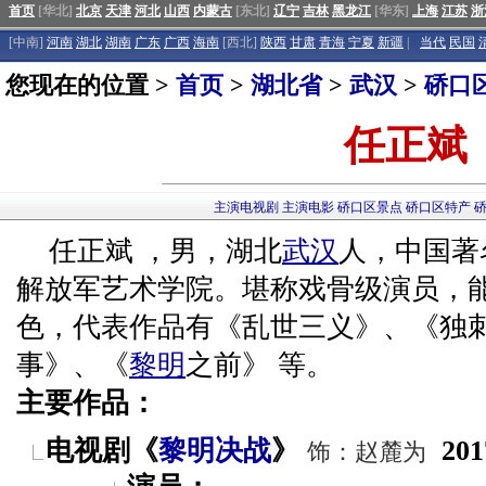
首页
[华北]
北京
天津
河北
山西
内蒙古
[东北]
辽宁
吉林
黑龙江
[华东]
上海
江苏
浙
[中南]
河南
湖北
湖南
广东
广西
海南
[西北]
陕西
甘肃
青海
宁夏
新疆
|
当代
民国
您现在的位置 >
首页
>
湖北省
>
武汉
>
硚口
任正斌
主演电视剧
主演电影
硚口区景点
硚口区特产
任正斌 ，男，湖北
武汉
人，中国著
解放军艺术学院。堪称戏骨级演员，
色，代表作品有《乱世三义》、《独
事》、《
黎明
之前》 等。
主要作品：
电视剧《
黎明决战
》
201
饰：赵麓为