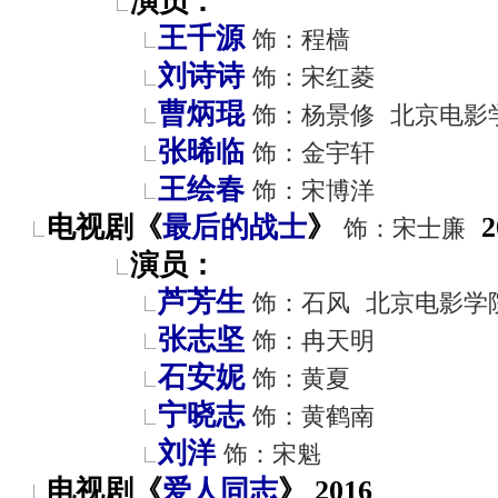
演员：
王千源
饰：程樯
刘诗诗
饰：宋红菱
曹炳琨
饰：杨景修
北京电影
张晞临
饰：金宇轩
王绘春
饰：宋博洋
电视剧《
最后的战士
》
2
饰：宋士廉
演员：
芦芳生
饰：石风
北京电影学
张志坚
饰：冉天明
石安妮
饰：黄夏
宁晓志
饰：黄鹤南
刘洋
饰：宋魁
电视剧《
爱人同志
》 2016