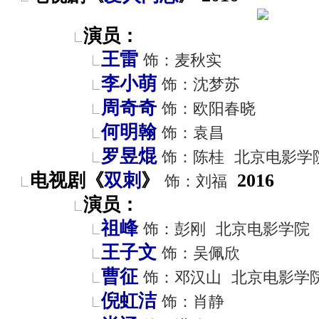
演员：
王雷
饰：麦秋实
李小萌
饰：沈梦苏
周奇奇
饰：欧阳春晓
何明翰
饰：袁昌
罗昱焜
饰：陈桂
北京电影学
电视剧《
双刺
》
2016
饰：刘福
演员：
祖峰
饰：彭刚
北京电影学院
王子文
饰：吴佩欣
曹征
饰：邓汉山
北京电影学
倪虹洁
饰：肖静