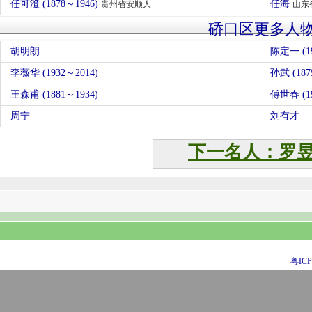
任可澄 (1878～1946)
任海
贵州省安顺人
山东
硚口区更多人
胡明朗
陈定一 (1
李薇华 (1932～2014)
孙武 (187
王森甫 (1881～1934)
傅世春 (19
周宁
刘有才
下一名人：罗
粤ICP