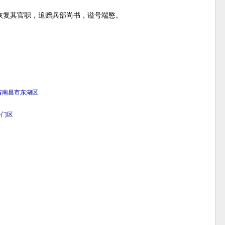
恢复其官职，追赠兵部尚书，谥号端愍。
省
南昌市
东湖区
斗门区