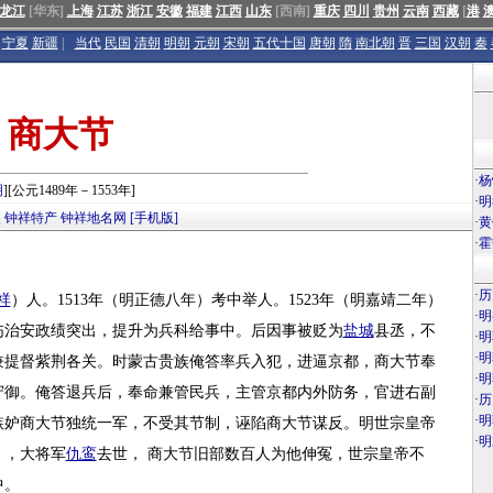
龙江
[华东]
上海
江苏
浙江
安徽
福建
江西
山东
[西南]
重庆
四川
贵州
云南
西藏
[
港
宁夏
新疆
|
当代
民国
清朝
明朝
元朝
宋朝
五代十国
唐朝
隋
南北朝
晋
三国
汉朝
秦
商大节
·
杨
明
][公元1489年－1553年]
·
明
点
钟祥特产
钟祥地名网
[手机版]
·
黄
·
霍
·
历
祥
）人。1513年（明正德八年）考中举人。1523年（明嘉靖二年）
·
明
饬治安政绩突出，提升为兵科给事中。后因事被贬为
盐城
县丞，不
·
明
·
明
兼提督紫荆各关。时蒙古贵族俺答率兵入犯，进逼京都，商大节奉
·
明
守御。俺答退兵后，奉命兼管民兵，主管京都内外防务，官进右副
·
历
·
明
嫉妒商大节独统一军，不受其节制，诬陷商大节谋反。明世宗皇帝
·
明
），大将军
仇鸾
去世， 商大节旧部数百人为他伸冤，世宗皇帝不
中。