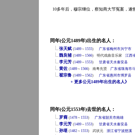
10多年后，穆宗继位，察知商大节冤案，遂
同年(公元1489年)出生的名人：
张天赋
(
1489
～
1555
)
广东省
梅州市
兴宁市
魏良辅
(
1489
～
1566
)
明代戏曲音乐家
江西
李元芳
(
1489
～
1553
)
甘肃省
天水
秦安县
黄佐
(
1489
～
1566
)
南粤先贤
广东省
珠海市
翟宗鲁
(
1489
～
1562
)
广东省
惠州市
博罗县
+ 更多公元1489年出生的名人》
同年(公元1553年)去世的名人：
罗裔
(
1478
～
1553
)
广东省
韶关市
南雄
李元芳
(
1489
～
1553
)
甘肃省
天水
秦安县
孙堪
(
1482
～
1553
)
武状元
浙江省
宁波
慈溪