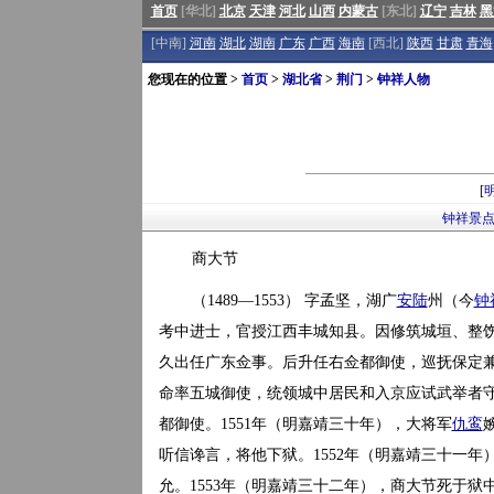
首页
[华北]
北京
天津
河北
山西
内蒙古
[东北]
辽宁
吉林
黑
[中南]
河南
湖北
湖南
广东
广西
海南
[西北]
陕西
甘肃
青海
您现在的位置 >
首页
>
湖北省
>
荆门
>
钟祥人物
[
钟祥景
商大节
（1489—1553） 字孟坚，湖广
安陆
州（今
钟
考中进士，官授江西丰城知县。因修筑城垣、整
久出任广东佥事。后升任右佥都御使，巡抚保定
命率五城御使，统领城中居民和入京应试武举者
都御使。1551年（明嘉靖三十年），大将军
仇鸾
听信谗言，将他下狱。1552年（明嘉靖三十一年
允。1553年（明嘉靖三十二年），商大节死于狱