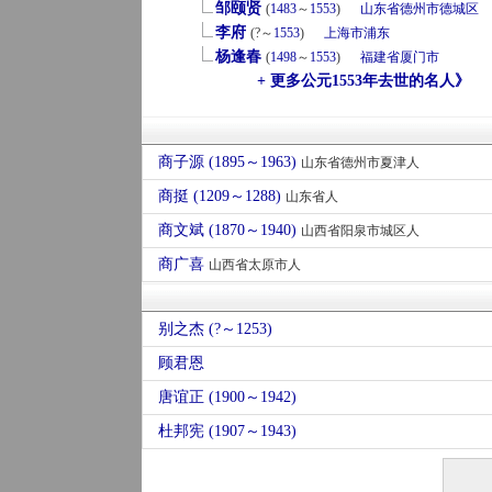
邹颐贤
(
1483
～
1553
)
山东省
德州市
德城区
李府
(?～
1553
)
上海市
浦东
杨逢春
(
1498
～
1553
)
福建省
厦门市
+ 更多公元1553年去世的名人》
商子源 (1895～1963)
山东省德州市夏津人
商挺 (1209～1288)
山东省人
商文斌 (1870～1940)
山西省阳泉市城区人
商广喜
山西省太原市人
别之杰 (?～1253)
顾君恩
唐谊正 (1900～1942)
杜邦宪 (1907～1943)