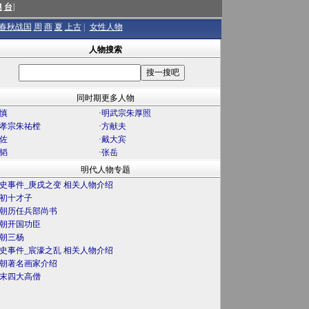
澳
台
]
春秋战国
周
商
夏
上古
|
女性人物
人物搜索
同时期更多人物
慎
·
明武宗朱厚照
孝宗朱祐樘
·
方献夫
佐
·
戴大宾
韬
·
张岳
明代人物专题
史事件_庚戌之变 相关人物介绍
初十才子
朝历任兵部尚书
朝开国功臣
朝三杨
史事件_宸濠之乱 相关人物介绍
朝著名画家介绍
末四大高僧