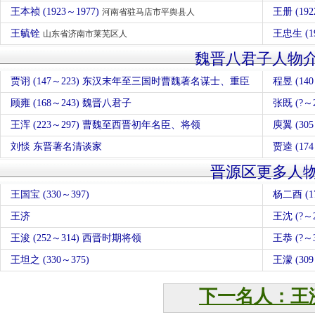
王本祯 (1923～1977)
王册 (192
河南省驻马店市平舆县人
王毓铨
王忠生 (1
山东省济南市莱芜区人
魏晋八君子人物
贾诩 (147～223) 东汉末年至三国时曹魏著名谋士、重臣
程昱 (1
顾雍 (168～243) 魏晋八君子
张既 (?～
王浑 (223～297) 曹魏至西晋初年名臣、将领
庾翼 (3
刘惔 东晋著名清谈家
贾逵 (1
晋源区更多人
王国宝 (330～397)
杨二酉 (17
王济
王沈 (?
王浚 (252～314) 西晋时期将领
王恭 (?～3
王坦之 (330～375)
王濛 (30
下一名人：王