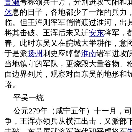
鲁淑
号称领兵十万，分别进攻弋阳和
休
息的日子，各地都少了一旅的兵力
临。但王浑则率军悄悄渡过淮河，出
将其击破。王浑后来又迁
安东
将军，
春。此时东吴又在皖城大举耕作，意
于是派
扬州
刺史应绰督
淮南
诸军进攻
当地镇守的军队，更烧毁大量谷物、
面边界列兵，观察对面东吴的地形和
略。
平吴一统
公元279年（咸宁五年）十一月，
争，王浑亦领兵从横江出击，又派部
击破，东吴厉武将军陈代和平虏将军