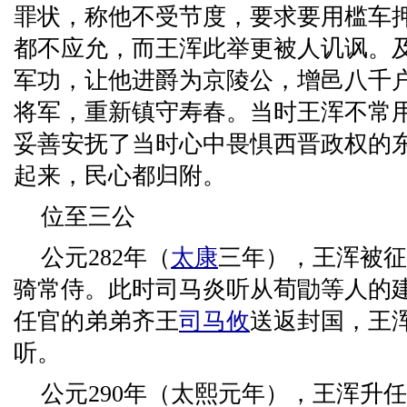
罪状，称他不受节度，要求要用槛车
都不应允，而王浑此举更被人讥讽。
军功，让他进爵为京陵公，增邑八千
将军，重新镇守寿春。当时王浑不常
妥善安抚了当时心中畏惧西晋政权的
起来，民心都归附。
位至三公
公元282年（
太康
三年），王浑被征
骑常侍。此时司马炎听从荀勖等人的
任官的弟弟齐王
司马攸
送返封国，王
听。
公元290年（太熙元年），王浑升