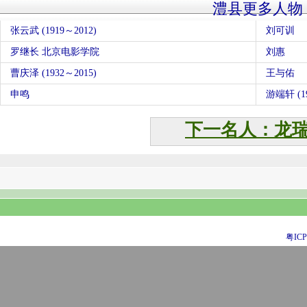
澧县更多人物
张云武 (1919～2012)
刘可训
罗继长 北京电影学院
刘惠
曹庆泽 (1932～2015)
王与佑
申鸣
游端轩 (1
下一名人：龙
粤ICP