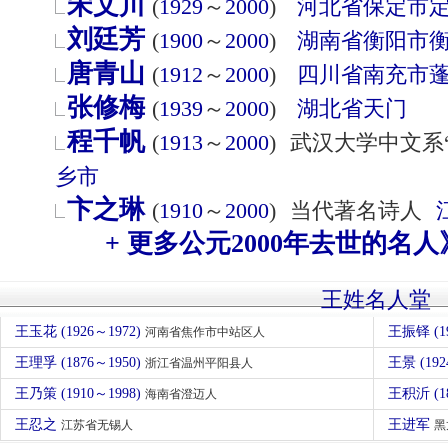
宋文川
(
1929
～
2000
)
河北省
保定市
刘廷芳
(
1900
～
2000
)
湖南省
衡阳市
唐青山
(
1912
～
2000
)
四川省
南充市
张修梅
(
1939
～
2000
)
湖北省
天门
程千帆
(
1913
～
2000
)
武汉大学中文系
乡市
卞之琳
(
1910
～
2000
)
当代著名诗人
+ 更多公元2000年去世的名人
王姓名人堂
王玉花 (1926～1972)
王振铎 (1
河南省焦作市中站区人
王理孚 (1876～1950)
王景 (192
浙江省温州平阳县人
王乃策 (1910～1998)
王积沂 (1
海南省澄迈人
王忍之
王进军
江苏省无锡人
黑