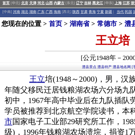
首页
[华北]
北京
天津
河北
山西
内蒙古
[东北]
辽宁
吉林
黑龙江
[华东]
上海
江苏
浙
[中南]
河南
湖北
湖南
广东
广西
海南
[西北]
陕西
甘肃
青海
宁夏
新疆
|
当代
民国
您现在的位置 >
首页
>
湖南省
>
常德市
>
澧
王立培
[公元1948年－200
澧县景点
澧县特产
澧县地名网
[
王立
培(1948～2000)，男，汉
年随父移民迁居钱粮湖农场六分场九
初中，1967年高中毕业后在九队插队劳
学员被推荐到北京航空学院读书，本
市
国家电子工业部29研究所工作，198
级)，1996年钱粮湖农场溃垸，捐资1