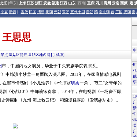
龙江
[华东]
上海
江苏
浙江
安徽
福建
江西
山东
[西南]
重庆
四川
贵州
云南
西藏
[
港
宁夏
新疆
|
当代
民国
清朝
明朝
元朝
宋朝
五代十国
唐朝
隋
南北朝
晋
三国
汉朝
秦
王思思
·
中
区景点
皇姑区特产
皇姑区地名网
[手机版]
·
时
阳
市，中国内地女演员，毕业于中央戏剧学院表演系。
·
张
》中饰演小妙善一角而踏入演艺圈。2011年，在家庭情感电视剧
·
姚
·
李
年，在都市情感剧《小儿难养》中饰演赵
晓柔
一角，“范二”女青年的
视剧《心战101》中饰演宋春非 。2014年，在电视剧《一场奋不顾
·
1
幻史诗巨制《九州·海上牧云记》 和浪漫轻喜剧《爱我@别走》 。
·
广
·
浙
·
中
·
现
·
美
·
广