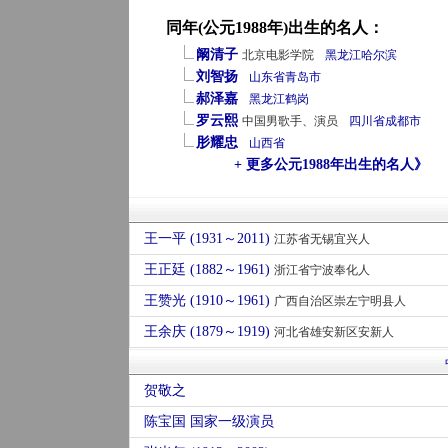
同年(公元1988年)出生的名人：
阚清子
北京电影学院
黑龙江
哈尔滨
刘智扬
山东省
青岛市
郝泽嘉
黑龙江
鹤岗
罗云熙
中国男歌手、演员
四川省
成都市
肜耀忠
山西省
+ 更多公元1988年出生的名人》
王一平 (1931～2011)
江苏省无锡宜兴人
王正廷 (1882～1961)
浙江省宁波奉化人
王赞光 (1910～1961)
广西自治区崇左宁明县人
王余庆 (1879～1919)
河北省雄安新区安新人
贺敬之
陈宝国 国家一级演员