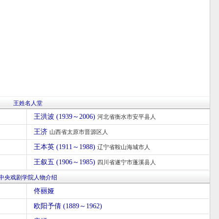
王姓名人堂
王洪波 (1939～2006)
河北省衡水市安平县人
王济
山西省太原市晋源区人
王本英 (1911～1988)
辽宁省鞍山海城市人
王叙五 (1906～1985)
四川省遂宁市蓬溪县人
中央戏剧学院人物介绍
佟丽娅
欧阳予倩 (1889～1962)