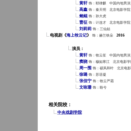
黄轩
饰：耶律麒
中国内地男演
高鑫
饰：秦天明
北京电影学院
鲍鲲
饰：孙大虎
曹征
饰：计连才
北京电影学院
刘莉莉
饰：三仙姑
电视剧《
海上牧云记
》
2016
饰：赫兰铁朵
演员：
黄轩
饰：牧云笙
中国内地男演
窦骁
饰：穆如寒江
北京电影学
周一围
饰：硕风和叶
北京电影
徐璐
饰：苏语凝
张佳宁
饰：牧云严霜
文咏珊
饰：盼兮
相关院校：
中央戏剧学院