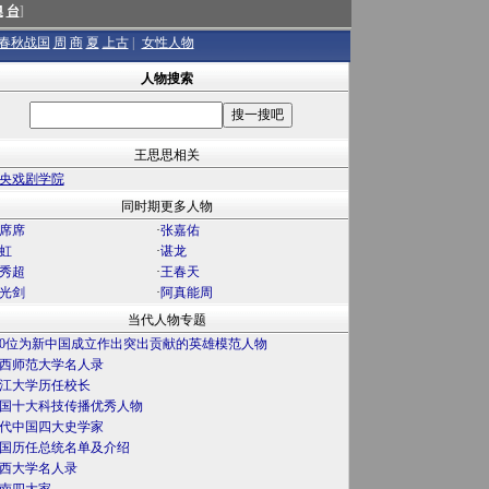
澳
台
]
春秋战国
周
商
夏
上古
|
女性人物
人物搜索
王思思相关
央戏剧学院
同时期更多人物
席席
·
张嘉佑
虹
·
谌龙
秀超
·
王春天
光剑
·
阿真能周
当代人物专题
00位为新中国成立作出突出贡献的英雄模范人物
西师范大学名人录
江大学历任校长
国十大科技传播优秀人物
代中国四大史学家
国历任总统名单及介绍
西大学名人录