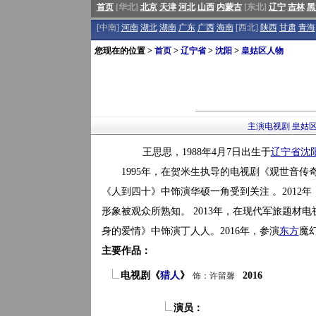
首页
[华北]
北京
天津
河北
山西
内蒙古
[东北]
辽宁
吉林
黑
[中南]
河南
湖北
湖南
广东
广西
海南
[西北]
陕西
甘肃
青海
您现在的位置 >
首页
>
辽宁省
>
沈阳
>
皇姑区人物
主演电视剧
皇姑
王思思，1988年4月7日出生于
辽宁省
沈
1995年，在贺米生执导的电视剧《观世音传奇
《人到四十》中饰演华硕一角受到关注 。2012
形象被观众所熟知。 2013年，在现代军旅题材电
身的爱情》中饰演丁人人。2016年，参演
东方
魔
主要作品：
电视剧《
猎人
》
2016
饰：许留馨
演员：