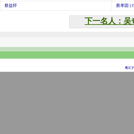
蔡益怀
蔡孝固 (19
下一名人：吴
粤ICP