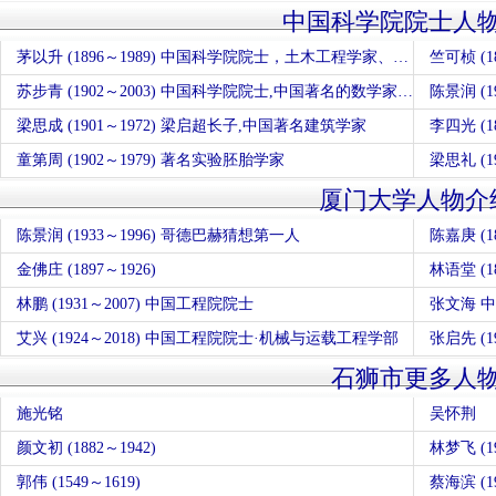
中国科学院院士人
茅以升 (1896～1989) 中国科学院院士，土木工程学家、桥梁专家、工程教育家
竺可桢 (
苏步青 (1902～2003) 中国科学院院士,中国著名的数学家、教育家，中国微分几何学派创始人
陈景润 (
梁思成 (1901～1972) 梁启超长子,中国著名建筑学家
李四光 (
童第周 (1902～1979) 著名实验胚胎学家
梁思礼 (
厦门大学人物介
陈景润 (1933～1996) 哥德巴赫猜想第一人
陈嘉庚 (
金佛庄 (1897～1926)
林语堂 (
林鹏 (1931～2007) 中国工程院院士
张文海 
艾兴 (1924～2018) 中国工程院院士·机械与运载工程学部
张启先 (1
石狮市更多人
施光铭
吴怀荆
颜文初 (1882～1942)
林梦飞 (19
郭伟 (1549～1619)
蔡海滨 (19