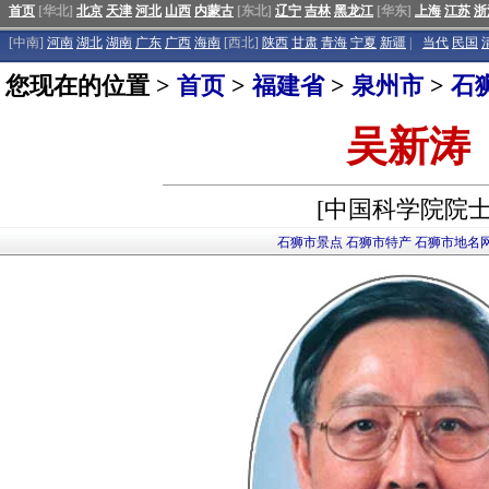
首页
[华北]
北京
天津
河北
山西
内蒙古
[东北]
辽宁
吉林
黑龙江
[华东]
上海
江苏
浙
[中南]
河南
湖北
湖南
广东
广西
海南
[西北]
陕西
甘肃
青海
宁夏
新疆
|
当代
民国
您现在的位置 >
首页
>
福建省
>
泉州市
>
石
吴新涛
[中国科学院院士
石狮市景点
石狮市特产
石狮市地名