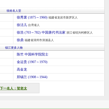
徐姓名人堂
徐秀寰 (1875～1960)
福建省龙岩市新罗区人
徐洁儿
台湾省人
徐浩 (703～782) 中国唐代书法家
浙江省绍兴柯桥区人
徐鼎
福建省漳州市漳浦县人
镇江更多人物
陈竺 中国科学院院士
金运贵 (1907～1970)
高金龙
郑锡兰 (1908～1944)
下一名人：贺老太