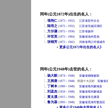
同年(公元1872年)出生的名人：
项尧仁
(
1872
～
1932
)
江苏省
苏州
太仓
陆培之
(
1872
～
1932
)
江苏省
无锡
滨湖区
方尔谦
(
1872
～
1936
)
江苏省
扬州
许世英
(
1872
～
1964
)
安徽省
池州
贵池
张锦芳
(
1872
～
1942
)
河南省
周口市
项城市
+ 更多公元1872年出生的名人》
同年(公元1948年)去世的名人：
杨大猷
(
1874
～
1948
)
安徽省
铜陵
枞阳
王揖唐
(
1877
～
1948
)
民国十大汉奸
安徽省
丁树本
(
1900
～
1948
)
安徽省
亳州
蒙城县
刘孟杰
(
1924
～
1948
)
安徽省
亳州
蒙城县
黄太溪
(
1915
～
1948
)
安徽省
淮北
濉溪
鲁为葆
(
1903
～
1948
)
安徽省
芜湖市
繁昌区
+ 更多公元1948年去世的名人》