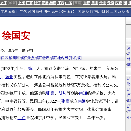
龙江
[华东]
上海
江苏
浙江
安徽
福建
江西
山东
[西南]
重庆
四川
贵州
云南
西藏
[
港
宁夏
新疆
|
当代
民国
清朝
明朝
元朝
宋朝
五代十国
唐朝
隋
南北朝
晋
三国
汉朝
秦
徐国安
·
光
[公元1872年－1948年]
·
温
京口区
润州区
镇江景点
镇江特产
镇江地名网
[手机版]
·
俾
·
陈
(1872年)出生。
镇江
人。祖籍安徽当涂。实业家。年未二十入庠为
江
、
扬州
卖盐，进而在苏北沿海从事制盐，在实业界崭露头角。民
·
历
·
逊
办福利民铁矿公司，溥益公司曾发展到纱绽5万余枚。福利民公司先
·
历
小型炼钢厂未成。他还协助
张謇
、
胡筠
等创办
南通
纺织学校、大有
·
历
·
刺
南银行等。民国11年(1922年)
张謇
成立
南通
实业总管理处，请
·
历
政府财政部盐务署长。民国23年被推为大生纺织、盐垦公司董事
·
历
·
都
后捐款创立
弘仁
医院和京江中学。民国37年去世，享年76岁。