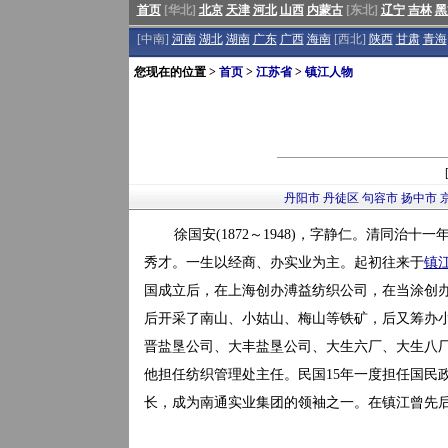
首页
[华北]
北京
天津
河北
山西
内蒙古
[东北]
辽宁
吉林
黑
[中南]
河南
湖北
湖南
广东
广西
海南
[西北]
陕西
甘肃
青海
您现在的位置 >
首页
>
江苏省
>
镇江人物
丹阳市
丹徒区
句容市
扬中市
徐国安(1872～1948)，字静仁。清同治十一年
秀才。一生以经商、办实业为主。起初往来于
镇
国成立后，在上海创办溥益纺织公司，在当涂创
后开采了南山、小姑山、梅山等铁矿，后又筹办
晋盐垦公司、大丰盐垦公司、大生六厂、大生八厂、中
他担任纺织管理处主任。民国15年一度担任国民
长，成为南通实业集团的领袖之一。在镇江曾先