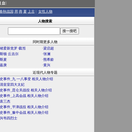
澳
台
]
春秋战国
周
商
夏
上古
|
女性人物
人物搜索
同时期更多人物
绪爱新觉罗·载湉
·
梁启超
斯顿·丘吉尔
·
张澜
斯麦
·
熊希龄
嘉庚
·
黄兴
近现代人物专题
史事件_九·一八事变 相关人物介绍
清皇室四大太妃
史事件_昆仑关战役 相关人物介绍
史事件_上高会战 相关人物介绍
袁三杰
史事件_平津战役 相关人物介绍
史事件_豫中会战 相关人物介绍
兴韦四烈士