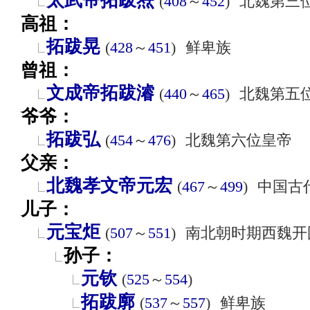
太武帝拓跋焘
(
408
～
452
)
北魏第三
高祖：
拓跋晃
(
428
～
451
)
鲜卑族
曾祖：
文成帝拓跋濬
(
440
～
465
)
北魏第五
爷爷：
拓跋弘
(
454
～
476
)
北魏第六位皇帝
父亲：
北魏孝文帝元宏
(
467
～
499
)
中国古
儿子：
元宝炬
(
507
～
551
)
南北朝时期西魏开
孙子：
元钦
(
525
～
554
)
拓跋廓
(
537
～
557
)
鲜卑族