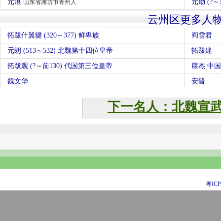
元湛
元劭 (?～
山东省潍坊市青州人
云州区更多人
拓跋什翼犍 (320～377) 鲜卑族
阎雪君
元朗 (513～532) 北魏第十四位皇帝
拓跋建
拓跋观 (?～前130) 代国第三位皇帝
康杰 中
魏文华
安晋
下一名人：北魏宣
粤ICP