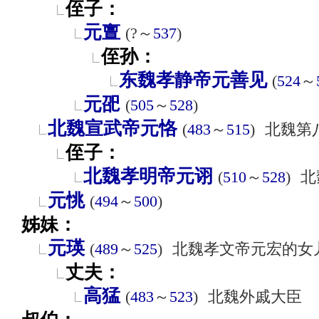
侄子：
元亶
(?～
537
)
侄孙：
东魏孝静帝元善见
(
524
～
元巶
(
505
～
528
)
北魏宣武帝元恪
(
483
～
515
)
北魏第
侄子：
北魏孝明帝元诩
(
510
～
528
)
北
元恌
(
494
～
500
)
姊妹：
元瑛
(
489
～
525
)
北魏孝文帝元宏的女
丈夫：
高猛
(
483
～
523
)
北魏外戚大臣