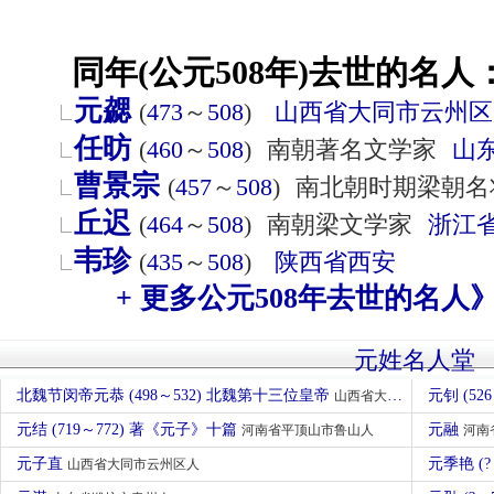
同年(公元508年)去世的名人
元勰
(
473
～
508
)
山西省
大同市
云州区
任昉
(
460
～
508
)
南朝著名文学家
山
曹景宗
(
457
～
508
)
南北朝时期梁朝名
丘迟
(
464
～
508
)
南朝梁文学家
浙江
韦珍
(
435
～
508
)
陕西省
西安
+ 更多公元508年去世的名人
元姓名人堂
北魏节闵帝元恭 (498～532) 北魏第十三位皇帝
元钊 (52
山西省大同市平城区人
元结 (719～772) 著《元子》十篇
元融
河南省平顶山市鲁山人
河南
元子直
元季艳 (
山西省大同市云州区人