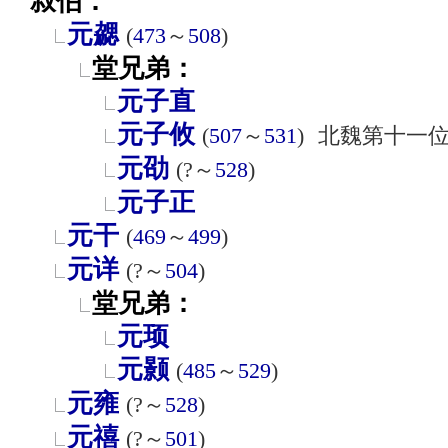
叔伯：
元勰
(
473
～
508
)
堂兄弟：
元子直
元子攸
(
507
～
531
)
北魏第十一
元劭
(?～
528
)
元子正
元干
(
469
～
499
)
元详
(?～
504
)
堂兄弟：
元顼
元颢
(
485
～
529
)
元雍
(?～
528
)
元禧
(?～
501
)