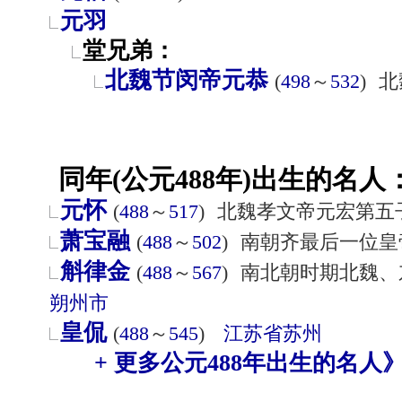
元羽
堂兄弟：
北魏节闵帝元恭
(
498
～
532
)
北
同年(公元488年)出生的名人
元怀
(
488
～
517
)
北魏孝文帝元宏第五
萧宝融
(
488
～
502
)
南朝齐最后一位皇
斛律金
(
488
～
567
)
南北朝时期北魏、
朔州市
皇侃
(
488
～
545
)
江苏省
苏州
+ 更多公元488年出生的名人