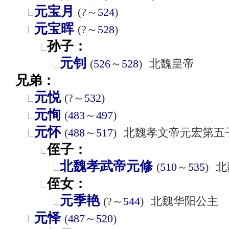
元宝月
(?～
524
)
元宝晖
(?～
528
)
孙子：
元钊
(
526
～
528
)
北魏皇帝
兄弟：
元悦
(?～
532
)
元恂
(
483
～
497
)
元怀
(
488
～
517
)
北魏孝文帝元宏第五
侄子：
北魏孝武帝元修
(
510
～
535
)
北
侄女：
元季艳
(?～
544
)
北魏华阳公主
元怿
(
487
～
520
)