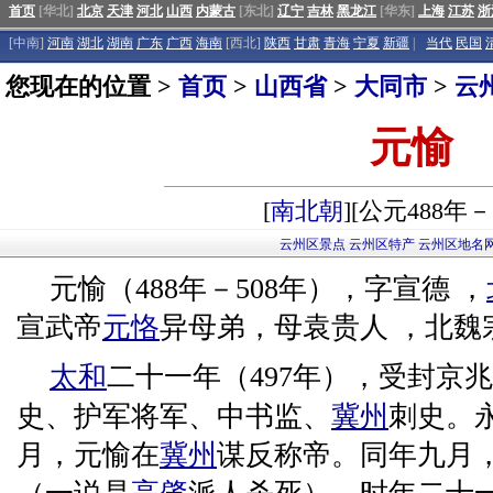
首页
[华北]
北京
天津
河北
山西
内蒙古
[东北]
辽宁
吉林
黑龙江
[华东]
上海
江苏
浙
[中南]
河南
湖北
湖南
广东
广西
海南
[西北]
陕西
甘肃
青海
宁夏
新疆
|
当代
民国
您现在的位置 >
首页
>
山西省
>
大同市
>
云
元愉
[
南北朝
][公元488年－
云州区景点
云州区特产
云州区地名
元愉（488年－508年），字宣德 ，
宣武帝
元恪
异母弟，母袁贵人 ，北魏
太和
二十一年（497年），受封京
史、护军将军、中书监、
冀州
刺史。永
月，元愉在
冀州
谋反称帝。同年九月，