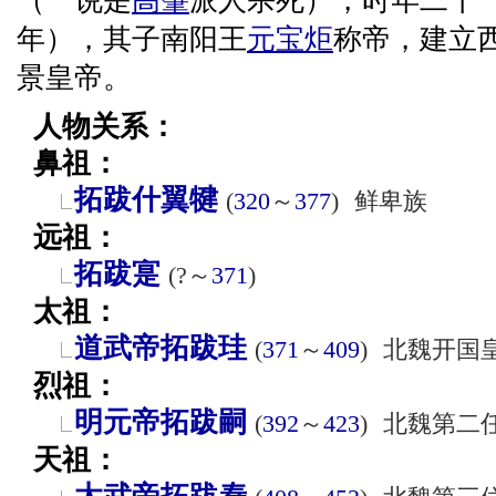
（一说是
高肇
派人杀死），时年二十一
年），其子南阳王
元宝炬
称帝，建立
景皇帝。
人物关系：
鼻祖：
拓跋什翼犍
(
320
～
377
)
鲜卑族
远祖：
拓跋寔
(?～
371
)
太祖：
道武帝拓跋珪
(
371
～
409
)
北魏开国
烈祖：
明元帝拓跋嗣
(
392
～
423
)
北魏第二
天祖：