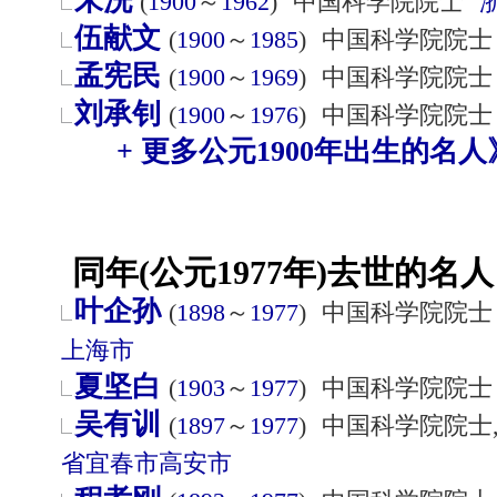
朱洗
(
1900
～
1962
)
中国科学院院士
伍献文
(
1900
～
1985
)
中国科学院院士
孟宪民
(
1900
～
1969
)
中国科学院院士
刘承钊
(
1900
～
1976
)
中国科学院院士
+ 更多公元1900年出生的名人
同年(公元1977年)去世的名人
叶企孙
(
1898
～
1977
)
中国科学院院士
上海市
夏坚白
(
1903
～
1977
)
中国科学院院士
吴有训
(
1897
～
1977
)
中国科学院院士
省
宜春市
高安市