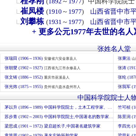
程孝刚
(
1892
～
1977
)
中国科学院院士
崔凤楼
(
1910
～
1977
)
山西省
晋中市
刘攀栋
(
1931
～
1977
)
山西省
晋中市
+ 更多公元1977年去世的名人
张姓名人堂
张瑞田 (1906～1936)
张秉法
安徽省六安金寨县人
山
张朝燮 (1902～1927)
张涛 (19
江西省九江市永修县人
张文铸 (1886～1952)
张纶 (187
重庆市巫溪县人
张光炜 (1875～1955)
张我军 (1
贵州省六盘水盘州市人
中国科学院院士人
茅以升 (1896～1989) 中国科学院院士，土木工程学家、桥梁专家、工程教育家
竺可桢 (
苏步青 (1902～2003) 中国科学院院士,中国著名的数学家、教育家，中国微分几何学派创始人
陈景润 (
梁思成 (1901～1972) 梁启超长子,中国著名建筑学家
李四光 (
童第周 (1902～1979) 著名实验胚胎学家
梁思礼 (