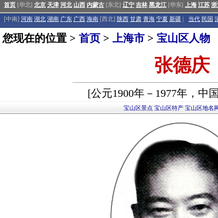
首页
[华北]
北京
天津
河北
山西
内蒙古
[东北]
辽宁
吉林
黑龙江
[华东]
上海
江苏
浙
[中南]
河南
湖北
湖南
广东
广西
海南
[西北]
陕西
甘肃
青海
宁夏
新疆
|
当代
民国
您现在的位置 >
首页
>
上海市
>
宝山区人物
张德庆
[公元1900年－1977年，
宝山区景点
宝山区特产
宝山区地名