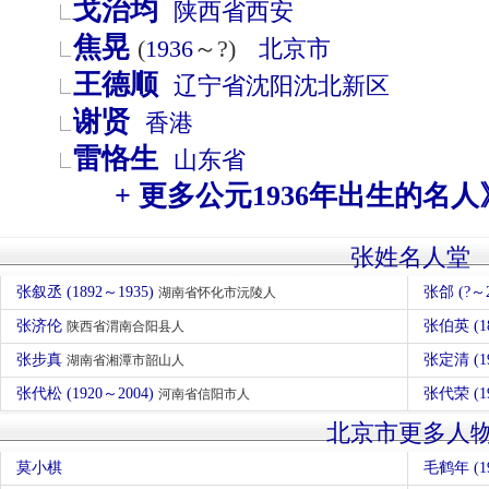
戈治均
陕西省
西安
焦晃
(
1936
～?)
北京市
王德顺
辽宁省
沈阳
沈北新区
谢贤
香港
雷恪生
山东省
+ 更多公元1936年出生的名人
张姓名人堂
张叙丞 (1892～1935)
张郃 (?
湖南省怀化市沅陵人
张济伦
张伯英 (1
陕西省渭南合阳县人
张步真
张定清 (1
湖南省湘潭市韶山人
张代松 (1920～2004)
张代荣 (1
河南省信阳市人
北京市更多人
莫小棋
毛鹤年 (1