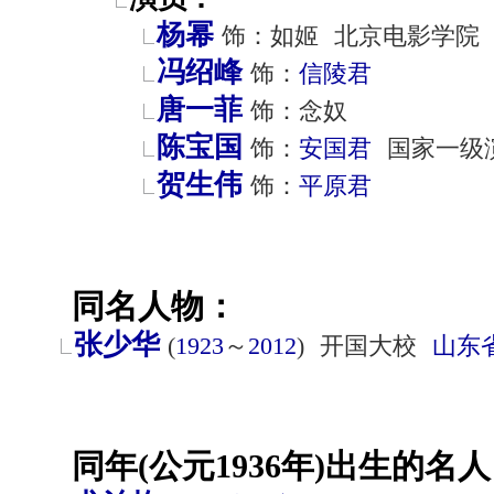
杨幂
饰：如姬
北京电影学院
冯绍峰
饰：
信陵君
唐一菲
饰：念奴
陈宝国
饰：
安国君
国家一级
贺生伟
饰：
平原君
同名人物：
张少华
(
1923
～
2012
)
开国大校
山东
同年(公元1936年)出生的名人