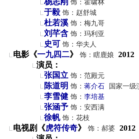
杨志刚
饰：霍啸林
于毅
饰：赵舒城
杜若溪
饰：梅九哥
刘芊含
饰：玛利亚
史可
饰：华夫人
电影《
一九四二
》
2012
饰：瞎鹿娘
演员：
张国立
饰：范殿元
陈道明
饰：
蒋介石
国家一级
李雪健
饰：
李培基
张涵予
饰：安西满
徐帆
饰：花枝
电视剧《
虎符传奇
》
2012
饰：郝婆
演员：