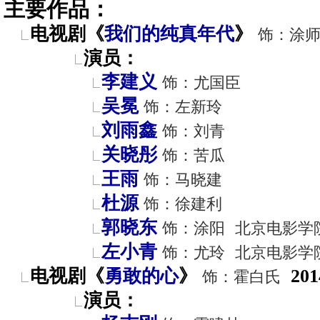
主要作品：
电视剧《
我们的纯真年代
》
饰：涂
演员：
李建义
饰：尤国臣
吴冕
饰：左新玲
刘雨鑫
饰：刘青
关晓彤
饰：苦瓜
王雨
饰：马晓建
杜源
饰：徐建利
郭晓东
饰：涂阳
北京电影学
左小青
饰：尤玲
北京电影学
电视剧《
勇敢的心
》
201
饰：霍白氏
演员：