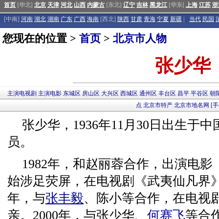
首页
[华北]
北京
天津
河北
山西
内蒙古
[东北]
辽宁
吉林
黑龙江
[华东]
上海
江苏
浙
[中南]
河南
湖北
湖南
广东
广西
海南
[西北]
陕西
甘肃
青海
宁夏
新疆
|
当代
民国
您现在的位置 >
首页
>
北京市人物
张少华
主演电视剧
主演电影
东城区
房山区
大兴区
西城区
通州区
丰台区
昌平
平谷区
朝
点
北京市特产
北京市地名网
[
张少华，1936年11月30日出生
员。
1982年，和赵丽蓉合作，出演电影
始涉足荧屏，在电视剧《武夷仙凡界》
年，与
张丰毅
、陈小等合作，在电视
亲。2000年，与张少华、
何赛飞
等合