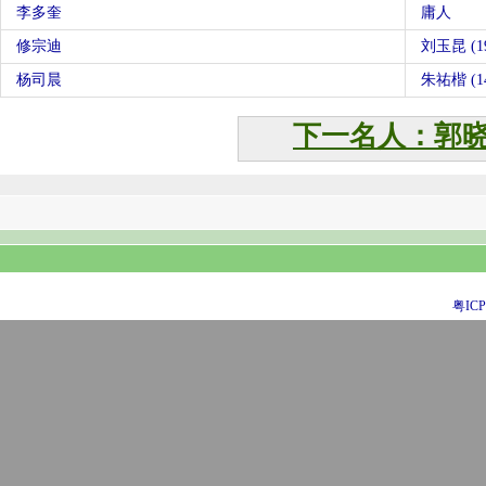
李多奎
庸人
修宗迪
刘玉昆 (19
杨司晨
朱祐楷 (14
下一名人：郭
粤ICP