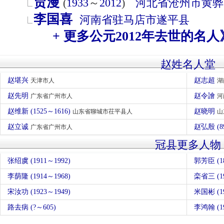
贾漫
(
1933
～
2012
)
河北省
沧州市
黄骅
李国喜
河南省
驻马店市
遂平县
+ 更多公元2012年去世的名人
赵姓名人堂
赵堪兴
赵志超
天津市人
湖
赵先明
赵令譮
广东省广州市人
河
赵维新 (1525～1616)
赵晓明
山东省聊城市茌平县人
山
赵立诚
赵弘殷 (
广东省广州市人
冠县更多人物
张绍虞 (1911～1992)
郭芳臣 (18
李荫隆 (1914～1968)
栾省三 (19
宋汝功 (1923～1949)
米国彬 (19
路去病 (?～605)
李鸿翰 (19