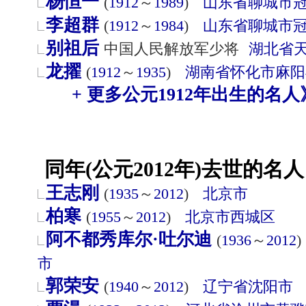
杨恒一
(
1912
～
1989
)
山东省
聊城市
李超群
(
1912
～
1984
)
山东省
聊城市
别祖后
中国人民解放军少将
湖北省
龙擢
(
1912
～
1935
)
湖南省
怀化市
麻阳
+ 更多公元1912年出生的名人
同年(公元2012年)去世的名人
王志刚
(
1935
～
2012
)
北京市
柏寒
(
1955
～
2012
)
北京市
西城区
阿不都秀库尔·吐尔迪
(
1936
～
2012
)
市
郭荣安
(
1940
～
2012
)
辽宁省
沈阳市