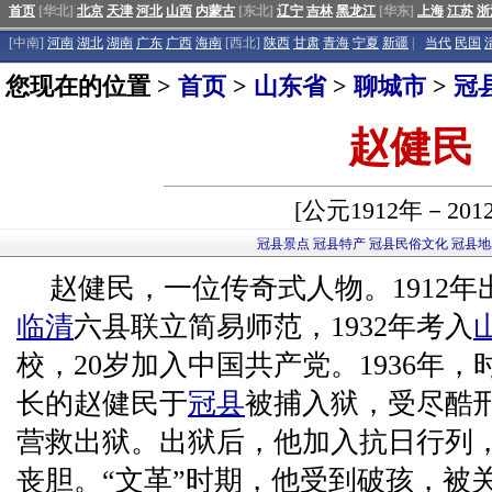
首页
[华北]
北京
天津
河北
山西
内蒙古
[东北]
辽宁
吉林
黑龙江
[华东]
上海
江苏
浙
[中南]
河南
湖北
湖南
广东
广西
海南
[西北]
陕西
甘肃
青海
宁夏
新疆
|
当代
民国
您现在的位置 >
首页
>
山东省
>
聊城市
>
冠
赵健民
[公元1912年－201
冠县景点
冠县特产
冠县民俗文化
冠县地
赵健民，一位传奇式人物。1912年
临清
六县联立简易师范，1932年考入
校，20岁加入中国共产党。1936年，
长的赵健民于
冠县
被捕入狱，受尽酷刑，
营救出狱。出狱后，他加入抗日行列
丧胆。“文革”时期，他受到破孩，被关押