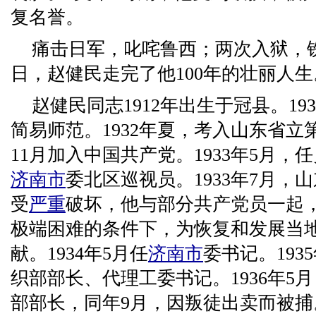
复名誉。
痛击日军，叱咤鲁西；两次入狱，铁骨
日，赵健民走完了他100年的壮丽人生
赵健民同志1912年出生于冠县。19
简易师范。1932年夏，考入山东省
11月加入中国共产党。1933年5月，
济南市
委北区巡视员。1933年7月，
受
严重
破坏，他与部分共产党员一起
极端困难的条件下，为恢复和发展当
献。1934年5月任
济南市
委书记。19
织部部长、代理工委书记。1936年5
部部长，同年9月，因叛徒出卖而被