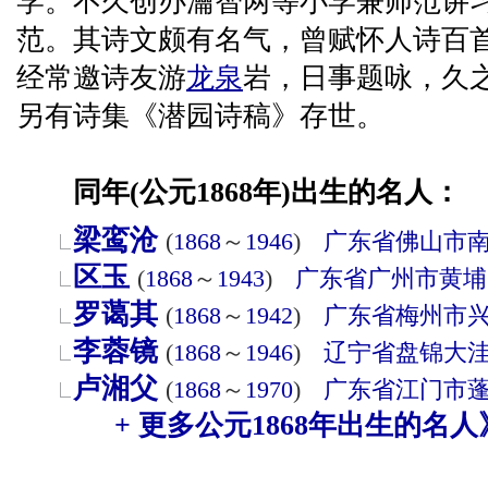
学。不久创办瀹智两等小学兼师范讲
范。其诗文颇有名气，曾赋怀人诗百
经常邀诗友游
龙泉
岩，日事题咏，久
另有诗集《潜园诗稿》存世。
同年(公元1868年)出生的名人：
梁鸾沧
(
1868
～
1946
)
广东省
佛山市
区玉
(
1868
～
1943
)
广东省
广州市
黄埔
罗蔼其
(
1868
～
1942
)
广东省
梅州市
李蓉镜
(
1868
～
1946
)
辽宁省
盘锦
大
卢湘父
(
1868
～
1970
)
广东省
江门市
+ 更多公元1868年出生的名人