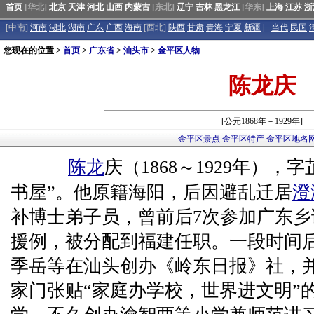
首页
[华北]
北京
天津
河北
山西
内蒙古
[东北]
辽宁
吉林
黑龙江
[华东]
上海
江苏
浙
[中南]
河南
湖北
湖南
广东
广西
海南
[西北]
陕西
甘肃
青海
宁夏
新疆
|
当代
民国
您现在的位置 >
首页
>
广东省
>
汕头市
>
金平区人物
陈龙庆
[公元1868年－1929年]
金平区景点
金平区特产
金平区地名
陈龙
庆（1868～1929年）
书屋”。他原籍海阳，后因避乱迁居
澄
补博士弟子员，曾前后7次参加广东
援例，被分配到福建任职。一段时间
季岳等在汕头创办《岭东日报》社，并
家门张贴“家庭办学校，世界进文明”