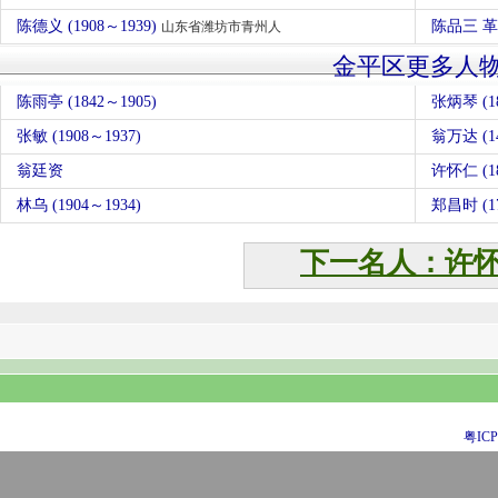
陈德义 (1908～1939)
陈品三 
山东省潍坊市青州人
金平区更多人
陈雨亭 (1842～1905)
张炳琴 (18
张敏 (1908～1937)
翁万达 (1
翁廷资
许怀仁 (18
林乌 (1904～1934)
郑昌时 (1
下一名人：许
粤ICP