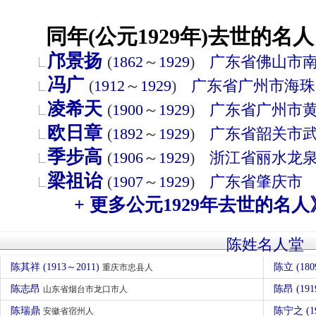
同年(公元1929年)去世的名人
邝景扬
(
1862
～
1929
)
广东省
佛山市
冯广
(
1912
～
1929
)
广东省
广州市
海珠
凌希天
(
1900
～
1929
)
广东省
广州市
欧日章
(
1892
～
1929
)
广东省
韶关市
季步高
(
1906
～
1929
)
浙江省
丽水
龙
梁祖诒
(
1907
～
1929
)
广东省
肇庆市
+ 更多公元1929年去世的名人
陈姓名人堂
陈其祥 (1913～2011)
陈立 (180
重庆市忠县人
陈志昂
陈昂 (191
山东省烟台市龙口市人
陈瑞鼎
陈宁之 (1
安徽省宿州人