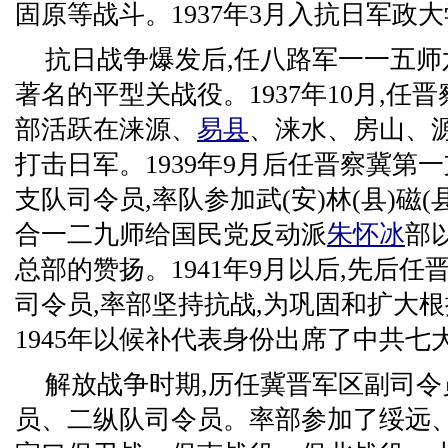
固原等战斗。1937年3月入抗日军政
抗日战争爆发后,任八路军一一五师
著名的平型关战役。1937年10月,任
部活跃在涞源、
易县
、涞水、房山、源
打击日军。1939年9月后任晋察冀第
支队司令员,率队参加武(安)林(县)磁(县
合一二九师给国民党反动派
朱怀冰
部
总部的赞扬。1941年9月以后,先后
司令员,率部坚持抗战,为巩固和扩大
1945年以候补代表身份出席了中共七
解放战争时期,历任冀晋军区副司
员、二纵队司令员。率部参加了绥远