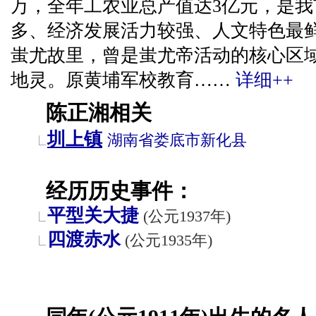
万，全年工农业总产值达3亿元，是
多、经济发展活力较强、人文特色最鲜
蚩尤故里，曾是蚩尤帝活动的核心区
地灵。原黄埔军校教育……
详细++
陈正湘相关
圳上镇
湖南省
娄底市
新化县
经历历史事件：
平型关大捷
(公元1937年)
四渡赤水
(公元1935年)