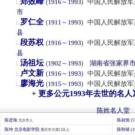
郑效峰
(
1916
～
1993
)
中国人民解放军
市
罗仁全
(
1911
～
1993
)
中国人民解放军
县
段苏权
(
1916
～
1993
)
中国人民解放军
县
汤祖坛
(
1902
～
1993
)
湖南省
张家界
卢文新
(
1916
～
1993
)
中国人民解放军
廖海光
(
1915
～
1993
)
中国人民解放军
+ 更多公元1993年去世的名人
陈姓名人堂
陈进海
陈叔慎 (5
北京市人
陈坤 北京电影学院
陈秋辅 (1
重庆市大渡口区人