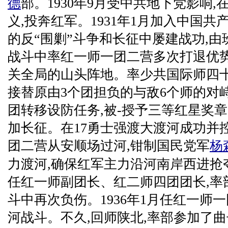
德
部。1930年9月受中共地下党影响
义,投奔红军。1931年1月加入中国
的反“围剿”斗争和长征中屡建战功,
战斗中率红一师一团二营多次打退优势
关全局的山头阵地。率少共国际师四
接替原由3个团担负的与敌6个师的对
团转移设防任务,被-授予三等红星奖章。
加长征。在17勇士强渡大渡河成功并
团二营从安顺场过河,钳制国民党军
杨
力渡河,确保红军主力沿河南岸西进抢夺泸
任红一师副团长、红二师四团团长,率
斗中再次负伤。1936年1月任红一师
河战斗。不久,回师陕北,率部参加了