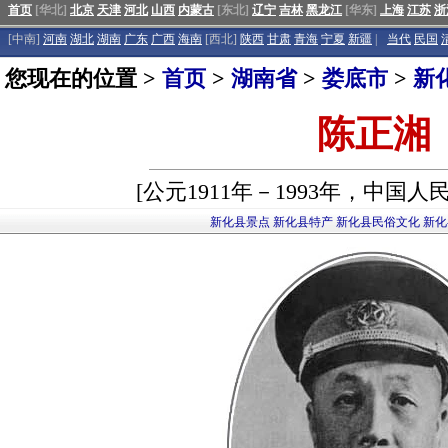
首页
[华北]
北京
天津
河北
山西
内蒙古
[东北]
辽宁
吉林
黑龙江
[华东]
上海
江苏
浙
[中南]
河南
湖北
湖南
广东
广西
海南
[西北]
陕西
甘肃
青海
宁夏
新疆
|
当代
民国
您现在的位置 >
首页
>
湖南省
>
娄底市
>
新
陈正湘
[公元1911年－1993年，中国
新化县景点
新化县特产
新化县民俗文化
新化