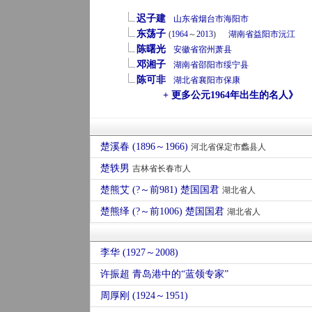
迟子建
山东省
烟台市
海阳市
东荡子
(
1964
～
2013
)
湖南省
益阳市
沅江
陈曙光
安徽省
宿州
萧县
邓湘子
湖南省
邵阳市
绥宁县
陈可非
湖北省
襄阳市
保康
+ 更多公元1964年出生的名人》
楚溪春 (1896～1966)
河北省保定市蠡县人
楚轶男
吉林省长春市人
楚熊艾 (?～前981) 楚国国君
湖北省人
楚熊绎 (?～前1006) 楚国国君
湖北省人
李华 (1927～2008)
许振超 青岛港中的“蓝领专家”
周厚刚 (1924～1951)