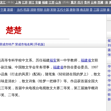
龙江
[华东]
上海
江苏
浙江
安徽
福建
江西
山东
[西南]
重庆
四川
贵州
云南
西藏
[
港
宁夏
新疆
|
当代
民国
清朝
明朝
元朝
宋朝
五代十国
唐朝
隋
南北朝
晋
三国
汉朝
秦
楚楚
·
翟
荣成市特产
荣成市地名网
[手机版]
·
刘
·
聂
·
张
范高等专科学校中文系。历任福建
福安
第一中学教师，
福建省
文联
·
华
务副主编。中国散文学会常务理事，
福建省
作协全委会委员。1997
·
中
品集《行走的风景》(配画)，随笔集《轻轻踏在我的梦上》，散文
·
中
·
华
有味是清欢》，散文诗集《给梦一把梯子》等。作品获首届全国大
·
中
奖三等奖，首届中央电视台电视散文大赛二等奖，第三届施学概诗
·
2
·
联
等奖、二等奖。
·
新