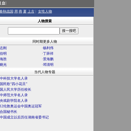
澳
台
]
春秋战国
周
商
夏
上古
|
女性人物
人物搜索
同时期更多人物
志刚
·
杨利伟
伯明
·
丁薛祥
海胜
·
景海鹏
晓光
·
邓清明
当代人物专题
中科技大学名人录
国民歌“四小花旦”
国人民大学历任校长
中师范大学名人录
央戏剧学院名人录
012伦敦奥运会中国奥运冠军
合国秘书长
中国成立以后历任湖南省委书记