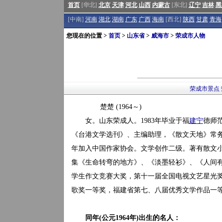
首页
[华北]
北京
天津
河北
山西
内蒙古
[东北]
辽宁
吉林
黑
[中南]
河南
湖北
湖南
广东
广西
海南
[西北]
陕西
甘肃
青海
您现在的位置 >
首页
>
山东省
>
威海市
>
荣成市人物
荣成市景点
楚楚 (1964～)
女。山东荣成人。1983年毕业于福
建宁
德师
《台港文学选刊》、主编助理，《散文天地》常
年加入中国作家协会。文学创作二级。著有散文小
集《生命转弯的地方》、《淡墨轻衫》、《人间
学生作文竞赛大奖，第十一届全国电视文艺星光
歌奖一等奖，福建省第七、八届优秀文学作品一
同年(公元1964年)出生的名人：