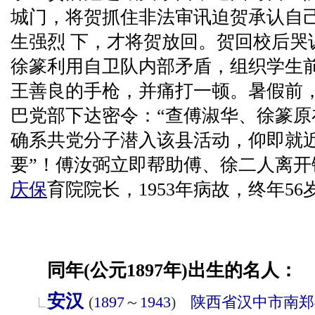
城门，将贺抓住非法审讯迫贺承认自
生强烈 下，才将贺放回。贺回校后哭
徐篆利用自卫队内部矛盾，组织学生前
王善良的手枪，并痛打一顿。暑假前
巴党部下达密令：“查傅淑华、徐篆原
确系共党分子潜入该县活动，仰即就
要”！傅汝弼立即帮助傅、徐二人离开
庆保
育院院长，1953年病故，终年56
同年(公元1897年)出生的名人：
安汉
(
1897
～
1943
)
陕西省
汉中市
南郑