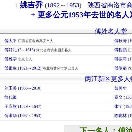
姚吉乔
(
1892
～
1953
)
陕西省
商洛市
+ 更多公元1953年去世的名人
傅姓名人堂
傅太平
傅秋涛 (
江西省宜春市高安市人
傅好礼 (?～1613)
傅程鹏
河北省廊坊市固安县人
江
傅雅雯
傅振商 (1
北京市人
傅银生 (1921～2012)
傅敬恭
湖北省黄冈市罗田县人
湖
两江新区更多人
刘玉美 (1963～2010)
曾美华
徐代银
蹇义 (13
王应熊 (1589～1647)
张宁 (195
傅淑华 (1897～1953)
陈晓林 (19
下一名人：傅