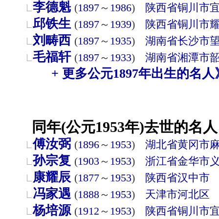
李德魁
(
1897
～
1986
)
陕西省
铜川市
邱铁生
(
1897
～
1939
)
陕西省
铜川市
刘畴西
(
1897
～
1935
)
湖南省
长沙市
毛福轩
(
1897
～
1933
)
湖南省
湘潭市
+ 更多公元1897年出生的名人
同年(公元1953年)去世的名人
傅汝弼
(
1896
～
1953
)
湖北省
黄冈市
孙宗复
(
1903
～
1953
)
浙江省
金华市
康耀辰
(
1877
～
1953
)
陕西省
汉中市
冯家遇
(
1888
～
1953
)
天津市
河北区
杨培源
(
1912
～
1953
)
陕西省
铜川市