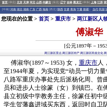
首页
[华北]
北京
天津
河北
山西
内蒙古
[东北]
辽宁
吉林
黑龙江
[华东]
上海
江苏
浙
[中南]
河南
湖北
湖南
广东
广西
海南
[西北]
陕西
甘肃
青海
宁夏
新疆
|
当代
民国
您现在的位置 >
首页
>
重庆市
>
两江新区人
傅淑华
[公元1897年－195
两江新区景点
两江新区特产
两江新区民俗文化
两
傅淑华(1897～1953) 女，
重庆市
人
至1944年夏，为实现党“动员一切力
八路军重庆办事处先后派杨化周、曾
员和进步人士徐篆（女）到镇巴。在
县立初级中学教务主任，徐篆任初中级任
学生贺藩鑫进域买东西，返回时自卫