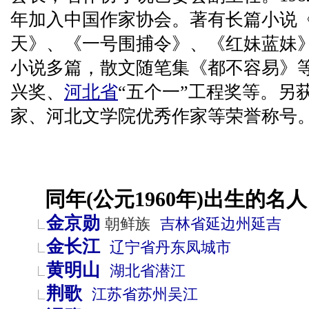
年加入中国作家协会。著有长篇小说
天》、《一号围捕令》、《红妹蓝妹
小说多篇，散文随笔集《都不容易》
兴奖、
河北省
“五个一”工程奖等。另
家、河北文学院优秀作家等荣誉称号
同年(公元1960年)出生的名人
金京勋
朝鲜族
吉林省
延边州
延吉
金长江
辽宁省
丹东
凤城市
黄明山
湖北省
潜江
荆歌
江苏省
苏州
吴江