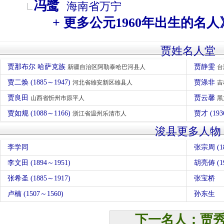
冯鹭
海南省
万宁
+ 更多公元1960年出生的名人
贾姓名人堂
贾那布尔 哈萨克族
贾静雯
新疆自治区阿勒泰哈巴河县人
台
贾二焕 (1885～1947)
贾涤非
河北省雄安新区雄县人
吉
贾良田
贾云馨
山西省忻州市原平人
黑
贾如规 (1088～1166)
贾才 (193
浙江省温州乐清市人
浚县更多人物
李学同
张宗周 (18
李文田 (1894～1951)
胡亮俦 (19
张希圣 (1885～1917)
张宝桥
卢楠 (1507～1560)
孙东生
下一名人：贾