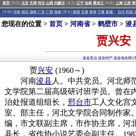
首页
[华北]
北京
天津
河北
山西
内蒙古
[东北]
辽宁
吉林
黑龙江
[华东]
上海
江苏
浙
[中南]
河南
湖北
湖南
广东
广西
海南
[西北]
陕西
甘肃
青海
宁夏
新疆
|
当代
民国
您现在的位置 >
首页
>
河南省
>
鹤壁市
>
浚
贾兴安
浚县景点
浚县特产
浚县地名网
[
贾
兴安
(1960～)
河南
浚县
人。中共党员。河北师
文学院第二届高级研讨班学员。曾在
治处报道组组长，
邢台市
工人文化宫
室、部主任，河北文学院合同制作家
编，市文联副主席，市作协主席，河
县长，省作协小说艺委会副主任。1982