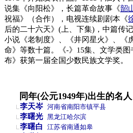
说集《向阳松》，长篇革命故事《
韶
祝福》（合作），电视连续剧剧本《
后的二十六天》(上、下集)，中篇传
小说《老制度》、《井冈星火》、《
命》等数十篇。《-》15集、文学类图
布》获第一届全国少数民族文学奖。
同年(公元1949年)出生的名人
李天岑
河南省
南阳市
镇平县
李曙光
黑龙江
哈尔滨
李曙白
江苏省
南通
如皋