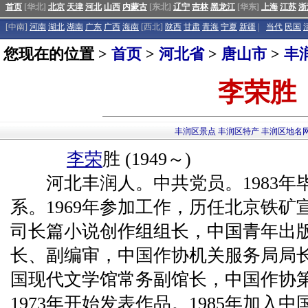
首页
[华北]
北京
天津
河北
山西
内蒙古
[东北]
辽宁
吉林
黑龙江
[华东]
上海
江苏
浙
[中南]
河南
湖北
湖南
广东
广西
海南
[西北]
陕西
甘肃
青海
宁夏
新疆
|
当代
民国
您现在的位置 >
首页
>
河北省
>
唐山市
>
丰
李荣胜
丰润区景点
丰润区特产
丰润区地名
李荣
胜 (1949～)
河北丰润人。中共党员。1983年
系。1969年参加工作，历任北京铁
司长篇小说创作组组长，中国青年出
长、副编审，中国作协机关服务局局
国现代文学馆常务副馆长，中国作协
1973年开始发表作品。1985年加入