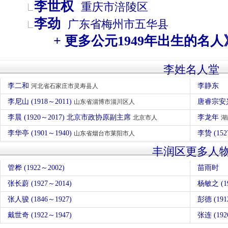
李世权
重庆市
涪陵区
李劲
广东省
梅州市
五华县
+ 更多公元1949年出生的名人
李姓名人堂
李二和
李静东
河北省石家庄市灵寿县人
李尼山 (1918～2011)
唐睿宗安兴
山东省淄博市淄川区人
李晨 (1920～2017) 北京市政协原副主席
李龙年
北京市人
湖
李华亭 (1901～1940)
李贽 (152
山东省烟台市莱阳市人
丰润区更多人
管桦 (1922～2002)
苗雨时
张长蔚 (1927～2014)
杨敏之 (19
张人骏 (1846～1927)
彭德 (191
戴世奇 (1922～1947)
张连 (192