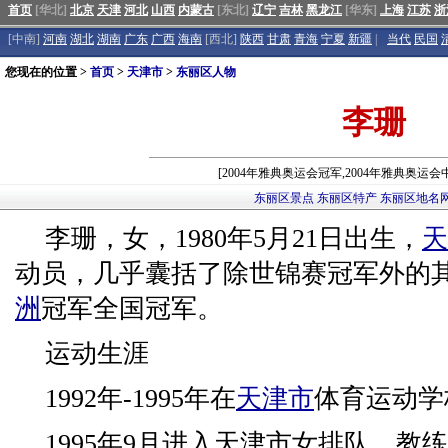
首页
[华北]
北京
天津
河北
山西
内蒙古
[东北]
辽宁
吉林
黑龙江
[华东]
上海
江苏
浙
[中南]
河南
湖北
湖南
广东
广西
海南
[西北]
陕西
甘肃
青海
宁夏
新疆
|
当代
民国
您现在的位置 >
首页
>
天津市
>
东丽区人物
李珊
[2004年雅典奥运会冠军,2004年雅典奥运
东丽区景点
东丽区特产
东丽区地名
李珊，女，1980年5月21日出生，
天
动员，几乎囊括了除世锦赛冠军外的
洲
冠军全国冠军。
运动生涯
1992年-1995年在
天津市
体育运动学
1995年9月进入天津市女排队，教