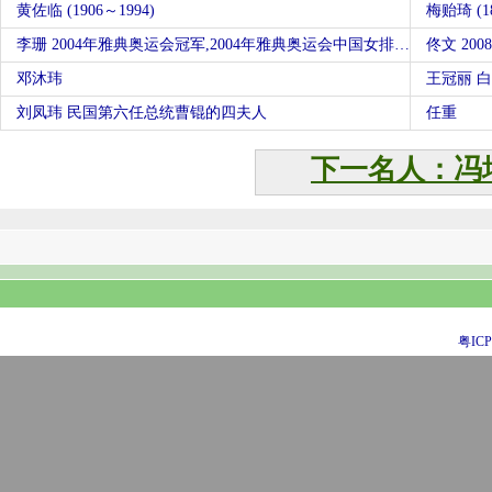
黄佐临 (1906～1994)
梅贻琦 (1
李珊 2004年雅典奥运会冠军,2004年雅典奥运会中国女排运动员
佟文 20
邓沐玮
王冠丽 
刘凤玮 民国第六任总统曹锟的四夫人
任重
下一名人：冯
粤ICP