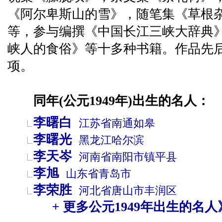
《阿尔卑斯山的雪》，随笔集《草根
等，参与编撰《中国长江三峡大辞典
峡人的食俗》等十多种书籍。作品先后
项。
同年(公元1949年)出生的名人：
李曙白
江苏省
南通
如皋
李曙光
黑龙江
哈尔滨
李天岑
河南省
南阳市
镇平县
李旭
山东省
青岛市
李荣胜
河北省
唐山市
丰润区
+ 更多公元1949年出生的名人