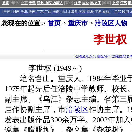
首页
[华北]
北京
天津
河北
山西
内蒙古
[东北]
辽宁
吉林
黑龙江
[华东]
上海
江苏
浙
[中南]
河南
湖北
湖南
广东
广西
海南
[西北]
陕西
甘肃
青海
宁夏
新疆
|
当代
民国
您现在的位置 >
首页
>
重庆市
>
涪陵区人物
李世权
涪陵区景点
涪陵区特产
涪陵区地名
李世权 (1949～)
笔名含山。重庆人。1984年毕业
1975年起先后任涪陵中学教师、校长。
副主席、《乌江》杂志主编。省第三
届作协副主席，市
涪陵区
作协主席。1
发表出版作品300余万字。2002年
说集《朦胧坝》，杂文集《杂花树》