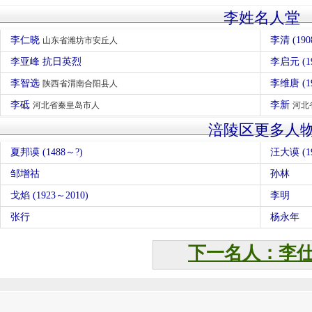
李姓名人堂
李仁晓
李清 (190
山东省潍坊市安丘人
李亚峰 抗日英烈
李启元 (1
李智选
李维唐 (1
陕西省渭南合阳县人
李砥
李新
河北省秦皇岛市人
河北
涪陵区更多人
夏邦谟 (1488～?)
汪大谟 (1
邹增祜
孙林
戈焰 (1923～2010)
李明
张行
杨永年
下一名人：李