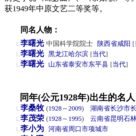
获1949年中原文艺二等奖等。
同名人物：
李曙光
中国科学院院士
陕西省
咸阳
[
李曙光
黑龙江
哈尔滨
[
当代
]
李曙光
山东省
泰安市
东平县
[
当代
]
同年(公元1928年)出生的名人
李桑牧
(
1928
～
2009
)
湖南省
长沙市
李茂荣
(
1928
～
1995
)
云南省
昆明
石
李小为
河南省
周口市
项城市