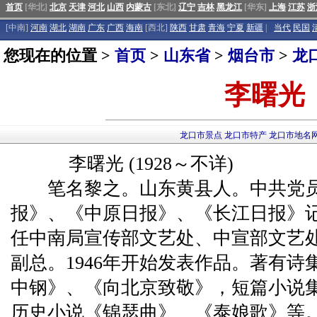
首页
[华北]
北京
天津
河北
山西
内蒙古
[东北]
辽宁
吉林
黑龙江
[华东]
上海
江苏
浙
[中南]
河南
湖北
湖南
广东
广西
海南
[西北]
陕西
甘肃
青海
宁夏
新疆
|
当代
民国
您现在的位置 >
首页
>
山东省
>
烟台市
>
龙
李曙光
龙口市景点
龙口市特产
龙口市地名
李曙光 (1928～不详)
笔名黎之。山东黄县人。中共党员。
报》、《中原日报》、《长江日报》记
任中南局宣传部文艺处、中宣部文艺
副总。1946年开始发表作品。著有
中钢》、《向北京致敬》，短篇小说
历史小说《锦瑟曲》、《泰娘歌》等