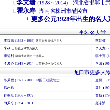
李文珊
(
1928
～
2014
)
河北省
邯郸市
瞿永寿
湖南省
株洲市
醴陵市
+ 更多公元1928年出生的名人
李姓名人堂
李致忠 (1892～1969)
李朝楠
陕西省安康镇坪县人
广
李颉
李天宠 (?
山西省运城市万荣人
李运利
李士亮 (1
湖南省永州市宁远县人
李波心 (1919～2014)
李因 (1
山西省忻州市代县人
龙口市更多人
陈秉聪 (1921～2008) 中国工程院院士
逄揆一 (19
陈志昂
廉仲 (192
孙振旺 (1956～1972)
贾桢 (179
尚振令 (1934～2011)
赵志浩