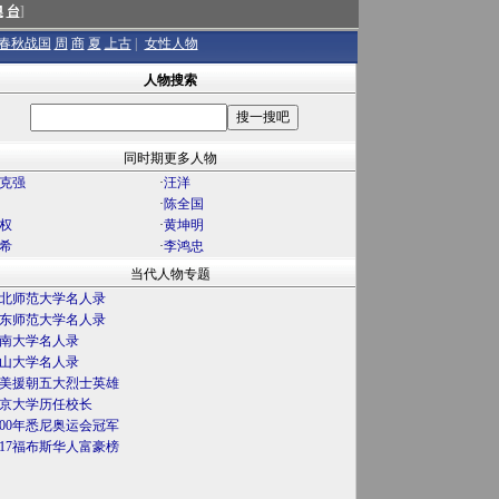
澳
台
]
春秋战国
周
商
夏
上古
|
女性人物
人物搜索
同时期更多人物
克强
·
汪洋
·
陈全国
权
·
黄坤明
希
·
李鸿忠
当代人物专题
北师范大学名人录
东师范大学名人录
南大学名人录
山大学名人录
美援朝五大烈士英雄
京大学历任校长
000年悉尼奥运会冠军
017福布斯华人富豪榜