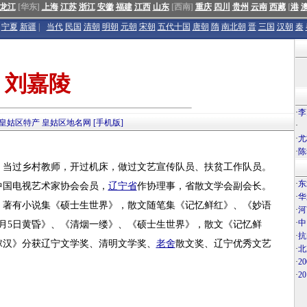
龙江
[华东]
上海
江苏
浙江
安徽
福建
江西
山东
[西南]
重庆
四川
贵州
云南
西藏
[
港
宁夏
新疆
|
当代
民国
清朝
明朝
元朝
宋朝
五代十国
唐朝
隋
南北朝
晋
三国
汉朝
秦
刘嘉陵
·
李
皇姑区特产
皇姑区地名网
[手机版]
·
·
尤
·
陈
，当过乡村教师，开过机床，做过文艺宣传队员、扶贫工作队员。
·
东
中国电视艺术家协会会员，
辽宁省
作协理事，省散文学会副会长。
·
华
协会。著有小说集《硕士生世界》，散文随笔集《记忆鲜红》、《妙语
·
河
·
中
8月5日黄昏》、《清烟一缕》、《硕士生世界》，散文《记忆鲜
·
抗
稼汉》分获辽宁文学奖、清明文学奖、
老舍
散文奖、辽宁优秀文艺
·
北
·
2
·
2