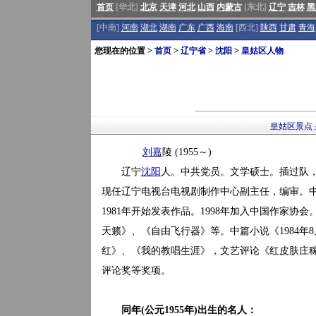
首页
[华北]
北京
天津
河北
山西
内蒙古
[东北]
辽宁
吉林
黑
[中南]
河南
湖北
湖南
广东
广西
海南
[西北]
陕西
甘肃
青海
您现在的位置 >
首页
>
辽宁省
>
沈阳
>
皇姑区人物
皇姑区景点
刘嘉
陵 (1955～)
辽宁
沈阳
人。中共党员。文学硕士。插过队
现任辽宁电视台电视剧制作中心副主任，编审。
1981年开始发表作品。1998年加入中国作家
天籁》、《自由飞行器》等。中篇小说《1984年
红》、《我的教唱生涯》，文艺评论《红皮肤庄
评论奖等奖项。
同年(公元1955年)出生的名人：