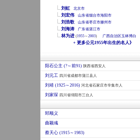
刘虹
北京市
刘宏伟
山东省
烟台市
海阳市
刘浩歌
山东省
枣庄市
滕州市
刘海涛
广东省
湛江市
林为进
(
1955
～
2003
)
广西自治区
玉林
博白
+ 更多公元1955年出生的名人》
阳石公主 (?～前91)
陕西省西安人
刘元工
四川省成都市蒲江县人
刘靖 (1925～2016)
河北省石家庄市辛集市人
刘家琛
四川省绵阳市三台人
郅顺义
曲颖彧
蔡天心 (1915～1983)