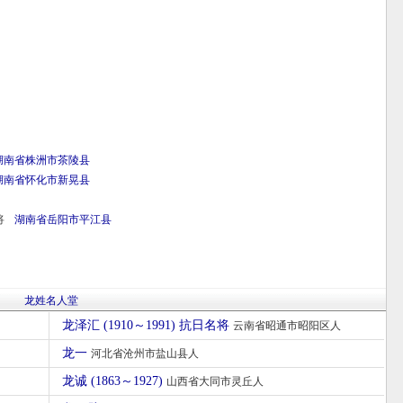
湖南省
株洲市
茶陵县
湖南省
怀化市
新晃县
将
湖南省
岳阳市
平江县
龙姓名人堂
龙泽汇 (1910～1991) 抗日名将
云南省昭通市昭阳区人
龙一
河北省沧州市盐山县人
龙诚 (1863～1927)
山西省大同市灵丘人