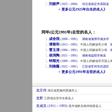
刘振声
(
1925
～
2000
)
河北省
保定市
高阳县
+ 更多公元1925年出生的名人》
同年(公元1991年)去世的名人：
成舍我
(
1898
～
1991
)
湖南省
湘潭市
湘乡市
谭善和
(
1915
～
1991
)
中国人民解放军少将
曹玉清
(
1906
～
1991
)
中国人民解放军少将
侯润陶
(
1921
～
1991
)
湖南省
益阳市
南县
钟期光
(
1909
～
1991
)
中国人民解放军开国上
刘南薇
(
1922
～
1991
)
江苏省
常州市
武进区
+ 更多公元1991年去世的名人》
龙庄伟
湖北省恩施州恩施市人
龙辉
江西省吉安市永新县人
龙咸灵 (1911～1993)
贵州省黔东南州锦屏县人