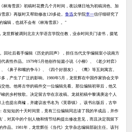
和《林海雪原》初稿时花费几个月时间，夜以继日地为初稿润色、加
雪原》再版时又帮助修改120多处。
鲁迅
文学院
李一
信仔细研究了
的编辑，也就不会有《林海雪原》。"
态，龙世辉被调到北京大学语言学院任教，业余时间关门读书，掇笔
工作。回社后着手编辑《历史的回声》，担任当代文学编辑室小说南方
代表性作品。1979年5月他创作短篇小说《小柳》、《老少对弈》
》、《鼻子和嘴的争斗》、《四个好朋友》、《鹰》等五则寓言。
多，产生了广泛的影响。1980年5月，龙世辉在中国作家协会文学
稿交他。他将古华的稿件交一位编辑先看。那位编辑初审后，他又
严峻的乡村牧歌。决定留古华在京改稿。龙就初稿中黎满庚这个人
排上也提出商榷，并建议改书名为《芙蓉镇》。该书出版后，古华
是：在短短的十天时间里，竟有三位编辑同志读了我的半成品，并作
法'，对其中的个别人物和情节结构提出修改意见，而且决定我留下
的作品。1981年，龙世辉任《当代》文学杂志编辑部副主任。该刊