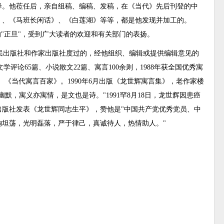
下降。他莅任后，亲自组稿、编稿、发稿，在《当代》先后刊登的中
，、《马班长闲话》、《白莲湖》等等，都是他发现并加工的。
的"正旦"，受到广大读者的欢迎和有关部门的表扬。
民出版社和作家出版社度过的，经他组织、编辑或提供编辑意见的
学评论65篇、小说散文22篇、寓言100余则，1988年获全国优秀寓
《当代寓言百家》。1990年6月出版《龙世辉寓言集》，老作家楼
默，寓义亦寓情，是文也是诗。"1991罕8月18日，龙世辉因患癌
出版社发表《龙世辉同志生平》，赞他是"中国共产党优秀党员、中
坦荡，光明磊落，严于律己，真诚待人，热情助人。"