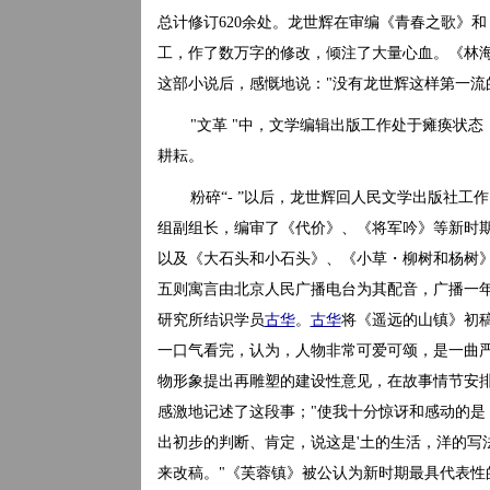
总计修订620余处。龙世辉在审编《青春之歌》
工，作了数万字的修改，倾注了大量心血。《林海
这部小说后，感慨地说："没有龙世辉这样第一流
"文革 "中，文学编辑出版工作处于瘫痪状
耕耘。
粉碎“- ”以后，龙世辉回人民文学出版社
组副组长，编审了《代价》、《将军吟》等新时期
以及《大石头和小石头》、《小草・柳树和杨树
五则寓言由北京人民广播电台为其配音，广播一年
研究所结识学员
古华
。
古华
将《遥远的山镇》初
一口气看完，认为，人物非常可爱可颂，是一曲
物形象提出再雕塑的建设性意见，在故事情节安
感激地记述了这段事；"使我十分惊讶和感动的
出初步的判断、肯定，说这是'土的生活，洋的写
来改稿。"《芙蓉镇》被公认为新时期最具代表性