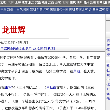
龙江
[华东]
上海
江苏
浙江
安徽
福建
江西
山东
[西南]
重庆
四川
贵州
云南
西藏
[
港
宁夏
新疆
|
当代
民国
清朝
明朝
元朝
宋朝
五代十国
唐朝
隋
南北朝
晋
三国
汉朝
秦
龙世辉
·
梁
[公元1925年－1991年]
·
伊
特产
武冈市民俗文化
武冈市地名网
[手机版]
·
江
·
邓
时受过严格的家庭教育，先后在武陵镇小 学、自治小学、县立简易
学，黄埔军校第19期生，后负笈北上，考入北京辅仁大学中文
·
重
·
世
入中央文学研究所深造，成为第一期第二班学员、在
萧殷
、张天冀、
·
现
始文学创作。
·
中
·
北
编辑
萧军
的《五月的矿工》、《
瞿秋白
文集》、欧阳山的《三家
·
广
·
东
服气不行》、《"第一"和"零"》、《难忘的一天》和《论哭的艺
·
法
》、《做一个社会主义的"全人"》等文学评论38篇。1953年9
，做修改错别字和标点符号等工作。《子夜》于1954年再版时，