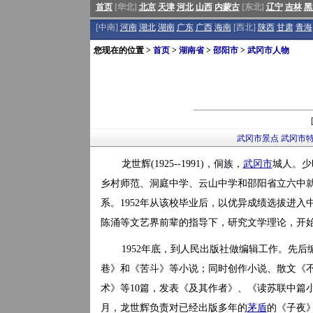
首页
[华北]
北京
天津
河北
山西
内蒙古
[东北]
辽宁
吉林
黑
[中南]
河南
湖北
湖南
广东
广西
海南
[西北]
陕西
甘肃
青海
您现在的位置 >
首页
>
湖南省
>
邵阳市
>
武冈市人物
武冈市景点
武冈市
龙世辉(1925--1991)，侗族，
武冈市
城人。少
乡村师范、洞庭中学、云山中学和邵阳省立六中就
系。1952年从该校毕业后，以优异成绩选拔进
陈涌等文艺界前辈的指导下，研究文学理论，开
1952年底，到人民出版社做编辑工作。先后
巷》和《苦斗》等小说；同时创作小说、散文《不
术》等10篇，发表《及其作者》、《读苏联中篇小说
月，龙世辉负责对已经出版多年的
茅盾
的《子夜》