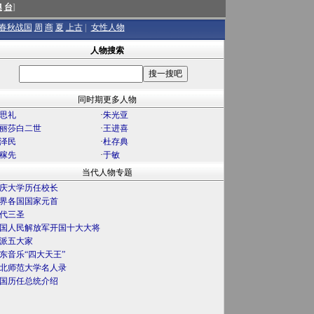
澳
台
]
春秋战国
周
商
夏
上古
|
女性人物
人物搜索
同时期更多人物
思礼
·
朱光亚
丽莎白二世
·
王进喜
泽民
·
杜存典
稼先
·
于敏
当代人物专题
庆大学历任校长
界各国国家元首
代三圣
国人民解放军开国十大大将
派五大家
东音乐“四大天王”
北师范大学名人录
国历任总统介绍