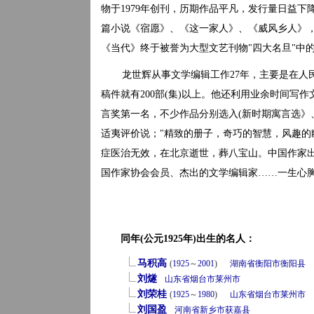
物于1979年创刊，历期作品平凡，发行量日益
篇小说《宿愿》、《这一家人》、《威风乡人》
《当代》终于被誉为大型文艺刊物"四大名旦"中
龙世辉从事文学编辑工作27年，主要是在人
稿件就有200部(集)以上。他还利用业余时间写作文
言奖第一名，不少作品分别选入(新时期寓言选》、
适夷评价说；"精致的册子，奇巧的智慧，风趣的幽
症医治无效，在北京逝世，葬八宝山。中国作家
国作家协会会员、杰出的文学编辑家……一生心胸
同年(公元1925年)出生的名人：
马积高
(
1925
～
2001
)
湖南省
衡阳市
衡阳县
刘燧
山东省
烟台市
莱州市
刘荣桂
(
1925
～
1980
)
山东省
烟台市
莱州市
刘国盈
河南省
新乡市
获嘉县