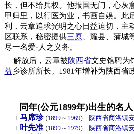
长，但不给兵权。他报国无门，心灰
甲归里，以行医为业，书画自娱。此
利，云章追求光明之心日益迫切，主
区联系，秘密提供
三原
、耀县、蒲城
尽一名爱-人之义务。
解放后，云章被
陕西省
文史馆聘为馆
益
乡诊所所长。1981年增补为陕西省
同年(公元1899年)出生的名人
马席珍
(
1899
～
1969
)
陕西省
商洛
镇
叶先准
(
1899
～
1979
)
陕西省
商洛
镇