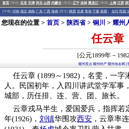
首页
[华北]
北京
天津
河北
山西
内蒙古
[东北]
辽宁
吉林
黑龙江
[华东]
上海
江苏
浙
[中南]
河南
湖北
湖南
广东
广西
海南
[西北]
陕西
甘肃
青海
宁夏
新疆
|
当代
民国
您现在的位置 >
首页
>
陕西省
>
铜川
>
耀州
任云章
[公元1899年－198
耀州景点
耀州特产
耀州地名网
[
任云章 (1899～1982)，名雯，
人。民国初年，入四川讲武堂学军事，
城部，历任排、连、营、团、旅长。
云章戎马半生，爱国爱兵，指挥若
年(1926)，
刘镇
华围攻
西安
，云章率连