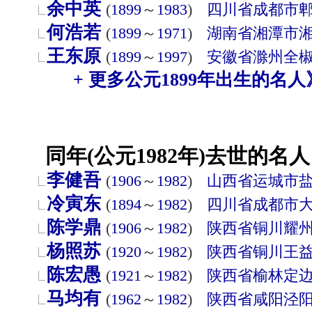
余中英
(
1899
～
1983
)
四川省
成都市
何浩若
(
1899
～
1971
)
湖南省
湘潭市
王东原
(
1899
～
1997
)
安徽省
滁州
全
+ 更多公元1899年出生的名人
同年(公元1982年)去世的名人
李健吾
(
1906
～
1982
)
山西省
运城市
冷寅东
(
1894
～
1982
)
四川省
成都市
陈学鼎
(
1906
～
1982
)
陕西省
铜川
耀
杨照苏
(
1920
～
1982
)
陕西省
铜川
王
陈宏愚
(
1921
～
1982
)
陕西省
榆林
定
马均有
(
1962
～
1982
)
陕西省
咸阳
泾