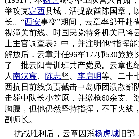
(1931)，奉
杨虎
城令率卫队营入甘肃
举攻克
定西
县城，活捉敌酋陈国章，以
长。“
西安
事变”期间，云章率部开赴
视潼关前线。时国民党特务机关已将
上主官调查表》中，并注明他“指挥能
解放后，云章升任96军177师530旅
了一批云阳青训班共产党员。云章也
人
南汉宸
、
陈志
坚、
李启明
等。二十七
西抗日前线负责截击中岛师团溃散部
击毙中队长小笠原，并缴枪60余支。
胸腹，但他仍然坚持指挥，不下火线，
副师长。
抗战胜利后，云章因系
杨虎城
旧部