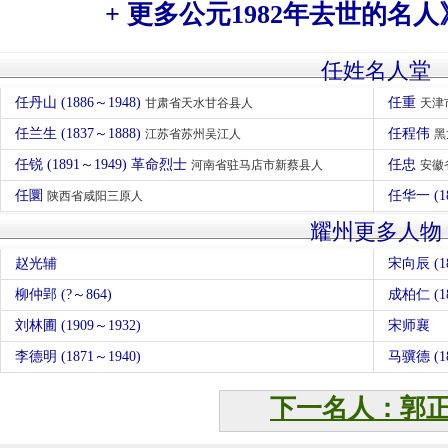
+ 更多公元1982年去世的名人
任姓名人堂
任丹山 (1886～1948)
任重
甘肃省天水甘谷县人
天津
任兰生 (1837～1888)
任程伟
江苏省苏州吴江人
黑
任锐 (1891～1949) 革命烈士
任忠
河南省驻马店市新蔡县人
安徽
任圜
任华一 (1
陕西省咸阳三原人
耀州更多人物
赵光辅
宋向辰 (18
柳仲郢 (?～864)
成柏仁 (18
刘林圃 (1909～1932)
宋师襄
李德明 (1871～1940)
马骥德 (18
下一名人：郭