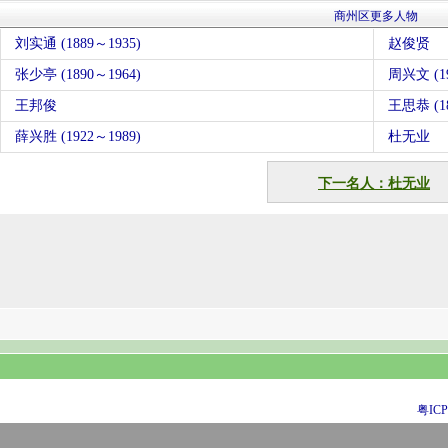
商州区更多人物
刘实通 (1889～1935)
赵俊贤
张少亭 (1890～1964)
周兴文 (19
王邦俊
王思恭 (18
薛兴胜 (1922～1989)
杜无业
下一名人：杜无业
粤ICP