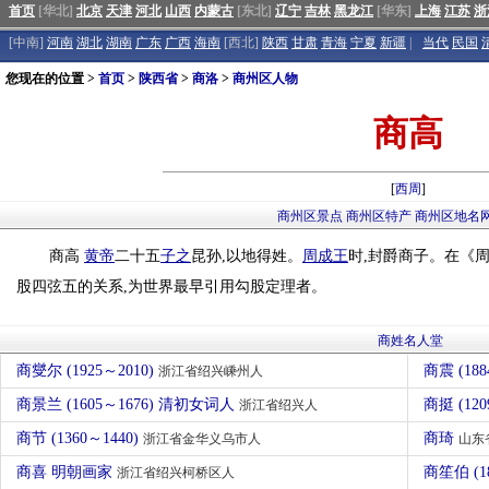
首页
[华北]
北京
天津
河北
山西
内蒙古
[东北]
辽宁
吉林
黑龙江
[华东]
上海
江苏
浙
[中南]
河南
湖北
湖南
广东
广西
海南
[西北]
陕西
甘肃
青海
宁夏
新疆
|
当代
民国
您现在的位置 >
首页
>
陕西省
>
商洛
>
商州区人物
商高
[
西周
]
商州区景点
商州区特产
商州区地名
商高
黄帝
二十五
子之
昆孙,以地得姓。
周成王
时,封爵商子。在《
股四弦五的关系,为世界最早引用勾股定理者。
商姓名人堂
商燮尔 (1925～2010)
商震 (188
浙江省绍兴嵊州人
商景兰 (1605～1676) 清初女词人
商挺 (120
浙江省绍兴人
商节 (1360～1440)
商琦
浙江省金华义乌市人
山东
商喜 明朝画家
商笙伯 (1
浙江省绍兴柯桥区人