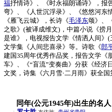
福
抒情诗》、《时永福朗诵诗》，报
弯》、《人世沉浮录》、《悠悠河东
《雁飞云城》，长诗《
毛泽东
颂》、
之歌》(被译成维文)，中篇小说《捞
是谁》，电视报告文学《情洒人间》(
文学集《人间悲喜录》等。诗歌《
郎
建国35周年优秀作品奖，报告文学《朋
车》、《“盲流”变奏曲》分获《经济
文奖，诗集《六月雪·二月雨》获全国
同年(公元1945年)出生的名人
罗大胜