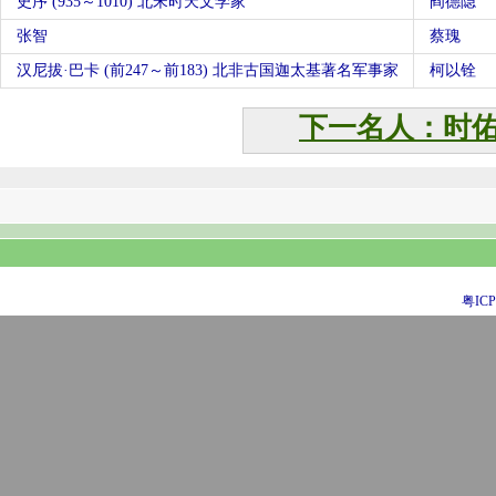
史序 (935～1010) 北宋时天文学家
阎德隐
张智
蔡瑰
汉尼拔·巴卡 (前247～前183) 北非古国迦太基著名军事家
柯以铨
下一名人：时
粤ICP