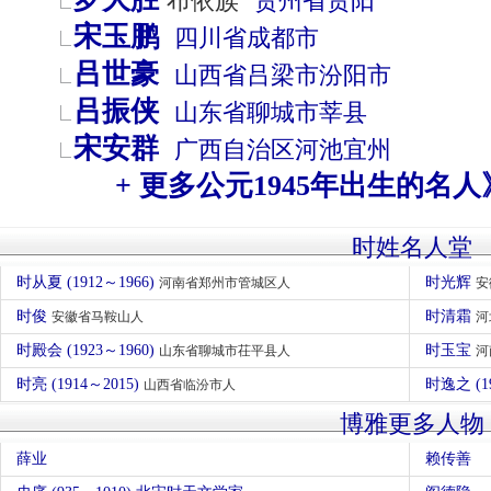
布依族
贵州省
贵阳
宋玉鹏
四川省
成都市
吕世豪
山西省
吕梁市
汾阳市
吕振侠
山东省
聊城市
莘县
宋安群
广西自治区
河池
宜州
+ 更多公元1945年出生的名人
时姓名人堂
时从夏 (1912～1966)
时光辉
河南省郑州市管城区人
安
时俊
时清霜
安徽省马鞍山人
河
时殿会 (1923～1960)
时玉宝
山东省聊城市茌平县人
河
时亮 (1914～2015)
时逸之 (1
山西省临汾市人
博雅更多人物
薛业
赖传善