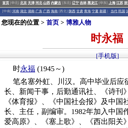
首页
[华北]
北京
天津
河北
山西
内蒙古
[东北]
辽宁
吉林
黑龙江
[华东]
上海
江苏
浙
[中南]
河南
湖北
湖南
广东
广西
海南
[西北]
陕西
甘肃
青海
宁夏
新疆
|
当代
民国
您现在的位置 >
首页
>
博雅人物
时永福
[手机版]
时
永福
(1945～)
笔名塞外虹、川汉。高中毕业后应
长、新闻干事，后勤通讯社、《诗刊
《体育报》、《中国社会报》及中国
长、主任，副编审。1982年加入中
爱高原》、《塞上歌》、《西出阳关