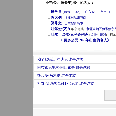
同年(公元1940年)出生的名人：
谭学良
(
1940
～
1985
)
广东省
江门市
台山
陶大钊
浙江省
温州
苍南
孙修文
山东省
青岛市
吐尔逊·艾力
哈萨克族
新疆自治区
伊犁
伊宁
吐尔干巴依·克利齐别克
(
1940
～
1996
)
柯尔
+ 更多公元1940年出生的名人》
穆罕默德江·沙迪克 维吾尔族
阿布都克里木·阿巴索夫 维吾尔族
热合曼·马木提 维吾尔族
祖农·哈迪尔 (1911～1989) 维吾尔族