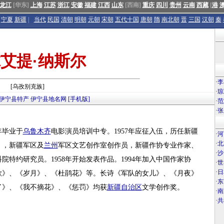
龙江
[华东]
上海
江苏
浙江
安徽
福建
江西
山东
[西南]
重庆
四川
贵州
云南
西藏
[
港
宁夏
新疆
|
当代
民国
清朝
明朝
元朝
宋朝
五代十国
唐朝
隋
南北朝
晋
三国
汉朝
秦
艾提·纳斯尔
·
李
[乌孜别克族]
·
琼
伊宁县特产
伊宁县地名网
[手机版]
·
范
·
张
年毕业于
乌鲁木齐
电影演员培训中专。1957年应征入伍，历任新疆
·
河
·
北
》，新疆军区及
兰州
军区文艺创作室创作员，新疆作协专业作家、
·
沙
特约研究员。1958年开始发表作品。1994年加入中国作家协
·
世
·
日
歌》、《岁月》、《杜鹃花》等。长诗《军队的女儿》、《月夜》
·
东
了》、《我不摘花》、《惩罚》均获
新疆自治区
文学创作奖。
·
南
·
共