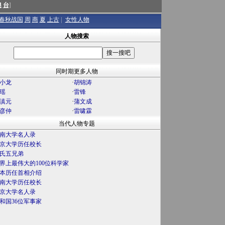
澳
台
]
春秋战国
周
商
夏
上古
|
女性人物
人物搜索
同时期更多人物
小龙
·
胡锦涛
瑶
·
雷锋
滇元
·
蒲文成
彦仲
·
雷啸霖
当代人物专题
南大学名人录
京大学历任校长
氏五兄弟
界上最伟大的100位科学家
本历任首相介绍
南大学历任校长
京大学名人录
和国36位军事家