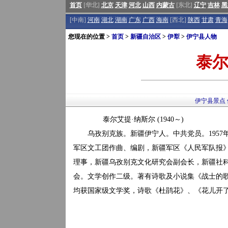
首页
[华北]
北京
天津
河北
山西
内蒙古
[东北]
辽宁
吉林
黑
[中南]
河南
湖北
湖南
广东
广西
海南
[西北]
陕西
甘肃
青海
您现在的位置 >
首页
>
新疆自治区
>
伊犁
>
伊宁县人物
泰尔
伊宁县景点
泰尔艾提·纳斯尔 (1940～)
乌孜别克族。新疆伊宁人。中共党员。1957
军区文工团作曲、编剧，新疆军区《人民军队报
理事，新疆乌孜别克文化研究会副会长，新疆社科院
会。文学创作二级。著有诗歌及小说集《战士的
均获国家级文学奖，诗歌《杜鹃花》、《花儿开