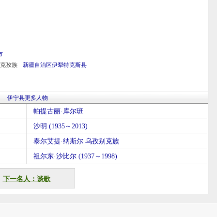
市
克孜族
新疆自治区
伊犁
特克斯县
伊宁县更多人物
帕提古丽·库尔班
沙明 (1935～2013)
泰尔艾提·纳斯尔 乌孜别克族
祖尔东·沙比尔 (1937～1998)
下一名人：谈歌