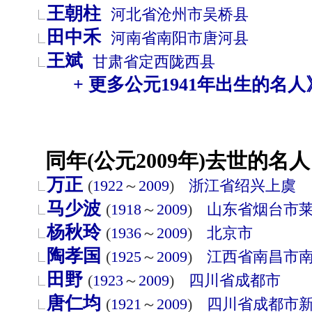
王朝柱
河北省
沧州市
吴桥县
田中禾
河南省
南阳市
唐河县
王斌
甘肃省
定西
陇西县
+ 更多公元1941年出生的名人
同年(公元2009年)去世的名人
万正
(
1922
～
2009
)
浙江省
绍兴
上虞
马少波
(
1918
～
2009
)
山东省
烟台市
杨秋玲
(
1936
～
2009
)
北京市
陶孝国
(
1925
～
2009
)
江西省
南昌市
田野
(
1923
～
2009
)
四川省
成都市
唐仁均
(
1921
～
2009
)
四川省
成都市