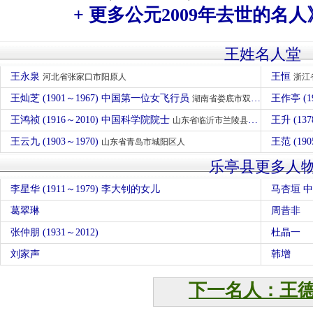
+ 更多公元2009年去世的名人
王姓名人堂
王永泉
王恒
河北省张家口市阳原人
浙江
王灿芝 (1901～1967) 中国第一位女飞行员
王作亭 (1
湖南省娄底市双峰县人
王鸿祯 (1916～2010) 中国科学院院士
王升 (137
山东省临沂市兰陵县人
王云九 (1903～1970)
王范 (190
山东省青岛市城阳区人
乐亭县更多人
李星华 (1911～1979) 李大钊的女儿
马杏垣 
葛翠琳
周昔非
张仲朋 (1931～2012)
杜晶一
刘家声
韩增
下一名人：王