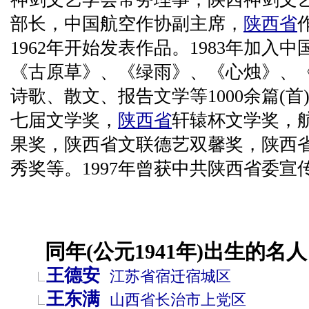
部长，中国航空作协副主席，
陕西省
1962年开始发表作品。1983年加入
《古原草》、《绿雨》、《心烛》、
诗歌、散文、报告文学等1000余篇(首
七届文学奖，
陕西省
轩辕杯文学奖，
果奖，陕西省文联德艺双馨奖，陕西省
秀奖等。1997年曾获中共陕西省委
同年(公元1941年)出生的名人
王德安
江苏省
宿迁
宿城区
王东满
山西省
长治市
上党区