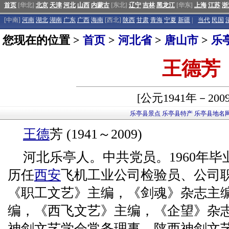
首页
[华北]
北京
天津
河北
山西
内蒙古
[东北]
辽宁
吉林
黑龙江
[华东]
上海
江苏
浙
[中南]
河南
湖北
湖南
广东
广西
海南
[西北]
陕西
甘肃
青海
宁夏
新疆
|
当代
民国
您现在的位置 >
首页
>
河北省
>
唐山市
>
乐
王德芳
[公元1941年－200
乐亭县景点
乐亭县特产
乐亭县地名
王德
芳 (1941～2009)
河北乐亭人。中共党员。1960年毕
历任
西安
飞机工业公司检验员、公司
《职工文艺》主编，《剑魂》杂志主
编，《西飞文艺》主编，《企望》杂
神剑文艺学会常务理事，陕西神剑文