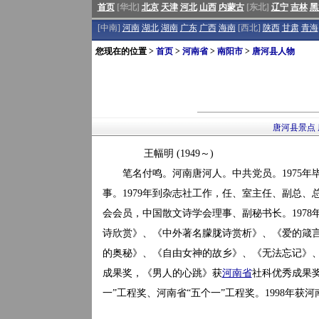
首页
[华北]
北京
天津
河北
山西
内蒙古
[东北]
辽宁
吉林
黑
[中南]
河南
湖北
湖南
广东
广西
海南
[西北]
陕西
甘肃
青海
您现在的位置 >
首页
>
河南省
>
南阳市
>
唐河县人物
唐河县景点
王幅明 (1949～)
笔名付鸣。河南唐河人。中共党员。1975年毕
事。1979年到杂志社工作，任、室主任、副总、
会会员，中国散文诗学会理事、副秘书长。1978
诗欣赏》、《中外著名朦胧诗赏析》、《爱的箴
的奥秘》、《自由女神的故乡》、《无法忘记》
成果奖，《男人的心跳》获
河南省
社科优秀成果
一”工程奖、河南省“五个一”工程奖。1998年获