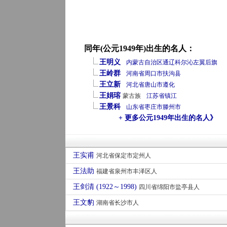
同年(公元1949年)出生的名人：
王明义
内蒙古自治区
通辽
科尔沁左翼后旗
王岭群
河南省
周口市
扶沟县
王立新
河北省
唐山市
遵化
王娟瑢
蒙古族
江苏省
镇江
王景科
山东省
枣庄市
滕州市
+ 更多公元1949年出生的名人》
王实甫
河北省保定市定州人
王法助
福建省泉州市丰泽区人
王剑清 (1922～1998)
四川省绵阳市盐亭县人
王文豹
湖南省长沙市人