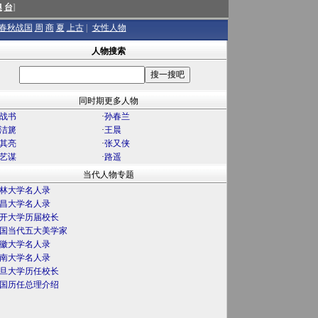
澳
台
]
春秋战国
周
商
夏
上古
|
女性人物
人物搜索
同时期更多人物
战书
·
孙春兰
洁篪
·
王晨
其亮
·
张又侠
艺谋
·
路遥
当代人物专题
林大学名人录
昌大学名人录
开大学历届校长
国当代五大美学家
徽大学名人录
南大学名人录
旦大学历任校长
国历任总理介绍