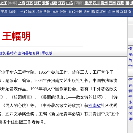
龙江
[华东]
上海
江苏
浙江
安徽
福建
江西
山东
[西南]
重庆
四川
贵州
云南
西藏
[
港
宁夏
新疆
|
当代
民国
清朝
明朝
元朝
宋朝
五代十国
唐朝
隋
南北朝
晋
三国
汉朝
秦
王幅明
·
栗
唐河县特产
唐河县地名网
[手机版]
·
杨
·
许
·
张
业于华东工程学院。1965年参加工作。曾任工人，工厂宣传干
·
吉
总，副编审、编审。2004年任河南文艺出版社社长。中国书法家协
·
南
年开始发表作品。1993年加入中国作家协会。著有《中外著名散文
·
南
·
中
言》、《校园赠言》、《美丽的混血儿——散文诗的技巧》、《诗
·
安
、《男人的心跳》等。《中外著名散文诗欣赏》获
河南省
社科优秀
·
湖
·
复
奖、五四文学奖金奖，主编《新世纪青年必读》获共青团中央“五个
·
泰
河南省十佳出版工作者称号。