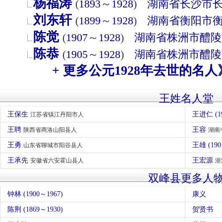
杨福涛
(
1893
～
1928
)
湖南省
长沙市
刘东轩
(
1899
～
1928
)
湖南省
衡阳市
陈觉
(
1907
～
1928
)
湖南省
株洲市
醴陵
陈恭
(
1905
～
1928
)
湖南省
株洲市
醴陵
+ 更多公元1928年去世的名人
王姓名人堂
王保生
王进仁 (1
江苏省镇江丹阳市人
王聘
王容
陕西省商洛山阳县人
湖南
王勇
王雄 (1
山东省聊城市阳谷县人
王承先
王宏源
安徽省六安霍山县人
浙
双峰县更多人
钟林 (1900～1967)
康义
陈荆 (1869～1930)
贺贤书