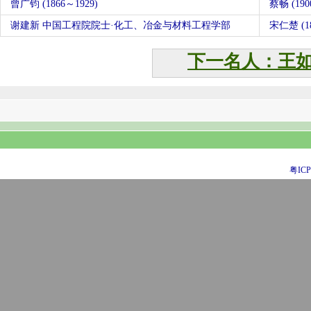
曾广钧 (1866～1929)
蔡畅 (19
谢建新 中国工程院院士·化工、冶金与材料工程学部
宋仁楚 (18
下一名人：王
粤ICP