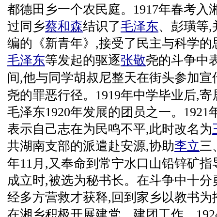
都德田乡一个农民庭。1917年春考
过同乡
蔡和森
结识了
毛泽东
、彭璜等,
编的《新青年》,接受了民主与科学的
毛泽东
等发起的驱逐
张敬
尧的斗争中
间,他与同学胡叔尼整天在街头参加宣
尧的罪恶行径。1919年中学毕业后,寄
毛泽东1920年发展的团员之一。192
表示自己志在为民鸣不平,此时改名为
共湖南支部的派遣赴安源,协助
李立
三
年11月,又奉命到常宁水口山铅锌矿指
成立时,被选为秘书长。在斗争中十分
经多方营救才获释,回到家乡以教书为掩
在湘乡积极开展建党、建团工作。192