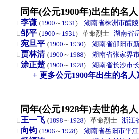
同年(公元1900年)出生的名人
李谦
(
1900
～
1931
)
湖南省
株洲市
醴陵
邹平
(
1900
～
1931
)
革命烈士
湖南省
宛旦平
(
1900
～
1930
)
湖南省
邵阳市
贾林清
(
1900
～
1988
)
湖南省
张家界
涂正楚
(
1900
～
1928
)
湖南省
长沙市
+ 更多公元1900年出生的名人
同年(公元1928年)去世的名人
王一飞
(
1898
～
1928
)
革命烈士
浙江
向钧
(
1906
～
1928
)
湖南省
岳阳市
平江