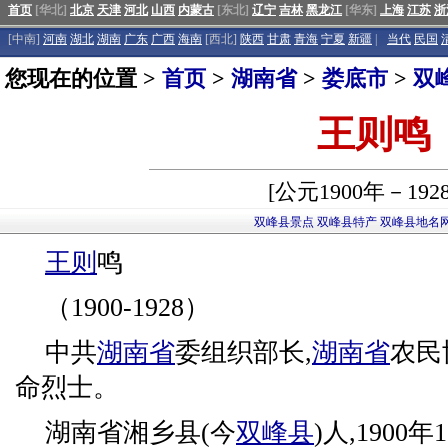
首页
[华北]
北京
天津
河北
山西
内蒙古
[东北]
辽宁
吉林
黑龙江
[华东]
上海
江苏
浙
[中南]
河南
湖北
湖南
广东
广西
海南
[西北]
陕西
甘肃
青海
宁夏
新疆
|
当代
民国
您现在的位置 >
首页
>
湖南省
>
娄底市
>
双
王则鸣
[公元1900年－192
双峰县景点
双峰县特产
双峰县地名
王则
鸣
（1900-1928）
中共
湖南省
委组织部长,
湖南省
农民
命烈士。
湖南省湘乡县(今
双峰县
)人,190