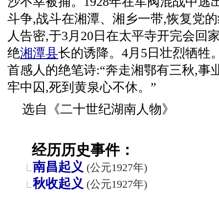
沙不幸被捕。1928年在军阀混战中逃
斗争,战斗在湘潭、湘乡一带,恢复党的
人告密,于3月20日在太平寺开完会回
绝
湘潭县
长的诱降。4月5日壮烈牺牲
首感人的绝笔诗:“奔走湘鄂有三秋,
牢中囚,死到黄泉心不休。”
选自《二十世纪湖南人物》
经历历史事件：
南昌起义
(公元1927年)
秋收起义
(公元1927年)