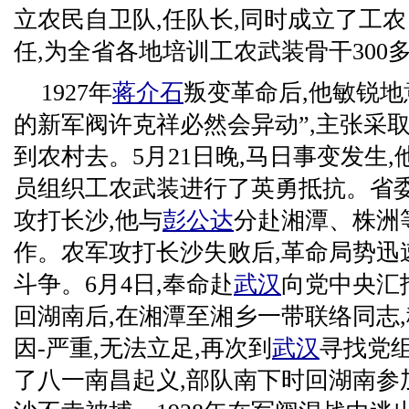
立农民自卫队,任队长,同时成立了工农
任,为全省各地培训工农武装骨干300
1927年
蒋介石
叛变革命后,他敏锐地
的新军阀许克祥必然会异动”,主张采
到农村去。5月21日晚,马日事变发生
员组织工农武装进行了英勇抵抗。省委
攻打长沙,他与
彭公达
分赴湘潭、株洲
作。农军攻打长沙失败后,革命局势迅速
斗争。6月4日,奉命赴
武汉
向党中央汇
回湖南后,在湘潭至湘乡一带联络同志,
因-严重,无法立足,再次到
武汉
寻找党
了八一南昌起义,部队南下时回湖南参加