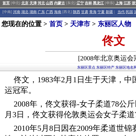
首页
[华北]
北京
天津
河北
山西
内蒙古
[东北]
辽宁
吉林
黑龙江
[华东]
上海
江苏
浙
[中南]
河南
湖北
湖南
广东
广西
海南
[西北]
陕西
甘肃
青海
宁夏
新疆
|
当代
民国
您现在的位置 >
首页
>
天津市
>
东丽区人物
佟文
[2008年北京奥运会
东丽区景点
东丽区特产
东丽区地名
佟文，1983年2月1日生于天津，
运冠军。
2008年，佟文获得-女子柔道78公斤
月3日，佟文获得伦敦奥运会女子柔道
2010年5月8日因在2009年柔道