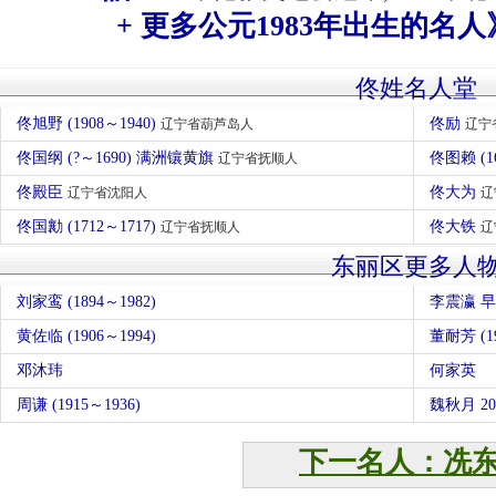
+ 更多公元1983年出生的名人
佟姓名人堂
佟旭野 (1908～1940)
佟励
辽宁省葫芦岛人
辽宁
佟国纲 (?～1690) 满洲镶黄旗
佟图赖 (
辽宁省抚顺人
佟殿臣
佟大为
辽宁省沈阳人
辽
佟国勷 (1712～1717)
佟大铁
辽宁省抚顺人
辽
东丽区更多人
刘家鸾 (1894～1982)
李震瀛 
黄佐临 (1906～1994)
董耐芳 (19
邓沐玮
何家英
周谦 (1915～1936)
下一名人：冼