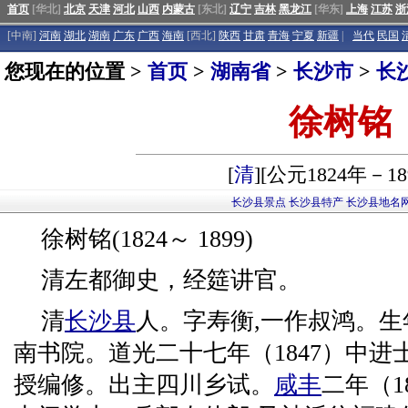
首页
[华北]
北京
天津
河北
山西
内蒙古
[东北]
辽宁
吉林
黑龙江
[华东]
上海
江苏
浙
[中南]
河南
湖北
湖南
广东
广西
海南
[西北]
陕西
甘肃
青海
宁夏
新疆
|
当代
民国
您现在的位置 >
首页
>
湖南省
>
长沙市
>
长
徐树铭
[
清
][公元1824年－18
长沙县景点
长沙县特产
长沙县地名
徐树铭(1824～ 1899)
清左都御史，经筵讲官。
清
长沙县
人。字寿衡,一作叔鸿。
南书院。道光二十七年（1847）中进
授编修。出主四川乡试。
咸丰
二年（1