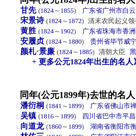
甘先
(
1824
～
1855
)
广东省
广州市
白云
宋景诗
(
1824
～
1872
)
清末农民起义领
黄胜
(
1824
～
1902
)
广东省
珠海市
香洲
安履贞
(
1824
～
1880
)
贵州省
毕节
威
颜札·景廉
(
1824
～
1885
)
清朝大臣
+ 更多公元1824年出生的名人
同年(公元1899年)去世的名人
潘衍桐
(
1841
～
1899
)
广东省
佛山市
吴镇
(
1816
～
1899
)
四川省
巴中市
平昌
向道龙
(
1860
～
1899
)
湖南省
衡阳市