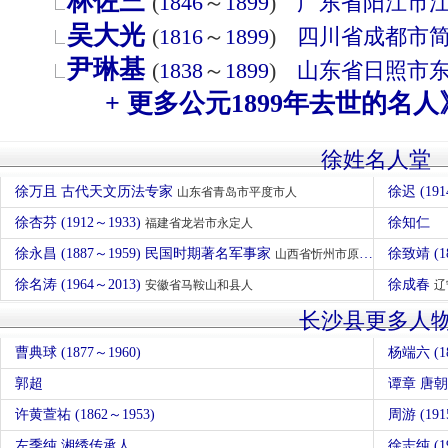
林佐三
(
1846
～
1899
)
广东省
阳江市
吴大光
(
1816
～
1899
)
四川省
成都市
尹琳基
(
1838
～
1899
)
山东省
日照市
+ 更多公元1899年去世的名人
徐姓名人堂
徐万且 古代天文历法专家
徐迟 (191
山东省青岛市平度市人
徐杏芬 (1912～1933)
徐知仁
福建省龙岩市永定人
徐永昌 (1887～1959) 民国时期著名军事家
徐致靖 (1
山西省忻州市原平人
徐名涛 (1964～2013)
徐成春
安徽省马鞍山和县人
辽
长沙县更多人
曹典球 (1877～1960)
杨端六 (1
郭超
谭章 唐
许黄萱祐 (1862～1953)
周游 (191
左季纯 湘绣传承人
徐志纯 (19