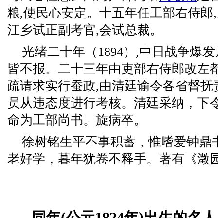
粮,使民心安定。十五年任工部右侍郎
江乡试正副考官,会试总裁。
光绪二十年（1894）,中日战争爆发
皆不报。二十三年由吏部右侍郎改左都
疏请求实行蚕政,由清廷谕令各省督抚
员从违态度进行考核。清廷采纳，下
命为工部尚书。旋病卒。
徐树铭生平不事积蓄，惟嗜爱钟鼎
老好学，暮年犹卷不释手。著有《澂
同年(公元1824年)出生的名人