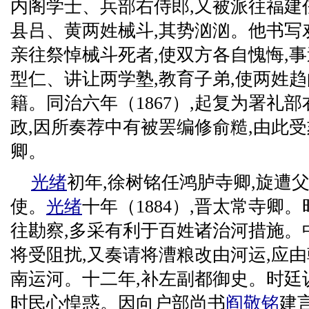
内阁学士、兵部右侍郎,又被派往福建
县吕、黄两姓械斗,其势汹汹。他书写
亲往祭悼械斗死者,使双方各自愧悔,
型仁、讲让两学塾,教育子弟,使两姓趋
籍。同治六年（1867）,起复为署礼
政,因所奏荐中有被罢编修俞糙,由此受
卿。
光绪
初年,徐树铭任鸿胪寺卿,旋遭
使。
光绪
十年（1884）,晋太常寺卿。
往勘察,多采有利于百姓诸治河措施。
将受阻扰,又奏请将漕粮改由河运,应
南运河。十二年,补左副都御史。时廷议
时民心惶惑。因向户部尚书
阎敬铭
建