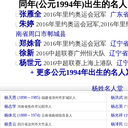
同年(公元1994年)出生的名人
张雁全
2016年里约奥运会冠军
广东
朱婷
2016年里约奥运会冠军,2016
南省
周口市
郸城县
郑姝音
2016年里约奥运会冠军
辽宁
徐新
2016中超联赛广州恒大队
辽宁省
杨世元
2016中超联赛上海上港队
辽
+ 更多公元1994年出生的名人
杨姓名人堂
杨天恩 (1898～1985)
杨洪武
福建省漳州市芗城区人
浙
杨志学
杨志英
河南省焦作市沁阳市人
广
杨体元 (1888～1974)
杨光祥 (1
云南省曲靖陆良县人
杨贵云
杨泽民
四川省达州市大竹县人
江