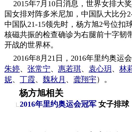
2015年7月10日消息，世界女排
国女排对阵多米尼加，中国队大比分2
中国队21-15领先时，杨方旭2号位
核磁共振的检查确诊为右腿前十字韧
开战的世界杯。
2016年8月21日，2016年里约
朱婷
、
张常宁
、
惠若琪
、
袁心玥
、
林
妮
、
丁霞
、
魏秋月
、
龚翔宇
）。
杨方旭相关
2016年里约奥运会冠军
女子排球