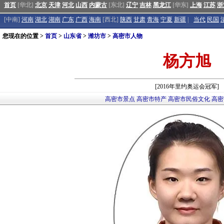
首页
[华北]
北京
天津
河北
山西
内蒙古
[东北]
辽宁
吉林
黑龙江
[华东]
上海
江苏
浙
[中南]
河南
湖北
湖南
广东
广西
海南
[西北]
陕西
甘肃
青海
宁夏
新疆
|
当代
民国
您现在的位置 >
首页
>
山东省
>
潍坊市
>
高密市人物
杨方旭
[2016年里约奥运会冠军]
高密市景点
高密市特产
高密市民俗文化
高密