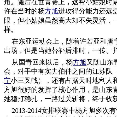
角。随后在世青赛上，这帮小姑娘时隔
许在当时的杨
方旭
进攻得分能力还远
眼，但小姑娘虽然高大却不失灵活，
样。
在东亚运动会上，随着许若亚和唐
出场，但是当她替补后排时，一传、
从国青回来以后，杨
方旭
又随山东
会，对手中有实力伯仲之间的江苏队
宁
小三叉戟），还有占据天时地利人
方旭很好的发挥了核心作用，是山东
她稳打稳扎，一路过关斩将，终于收
2013-2014女排联赛中杨方旭多