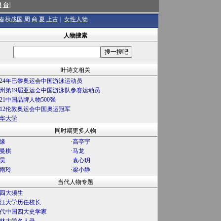
澳
台
]
春秋战国
周
商
夏
上古
|
女性人物
人物搜索
叶诗文相关
024年巴黎奥运会中国游泳运动员
州第19届亚运会中国游泳队参赛运动员
021中国品牌人物500强
012伦敦奥运会中国奥运冠军
华大学
同时期更多人物
缘
·
高亭宇
曼棋
·
马龙
昊
·
袁心玥
雨玲
·
梁小静
当代人物专题
四大须生
江大学历任校长
代中国四大史学家