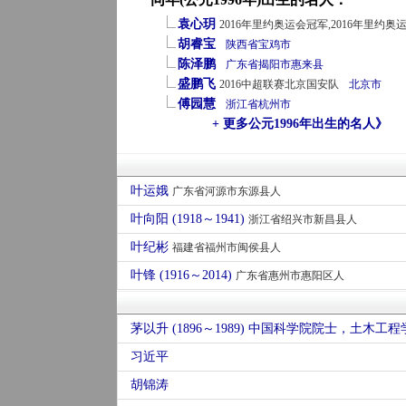
袁心玥
2016年里约奥运会冠军,2016年里约
胡睿宝
陕西省
宝鸡市
陈泽鹏
广东省
揭阳市
惠来县
盛鹏飞
2016中超联赛北京国安队
北京市
傅园慧
浙江省
杭州市
+ 更多公元1996年出生的名人》
叶运娥
广东省河源市东源县人
叶向阳 (1918～1941)
浙江省绍兴市新昌县人
叶纪彬
福建省福州市闽侯县人
叶锋 (1916～2014)
广东省惠州市惠阳区人
习近平
胡锦涛