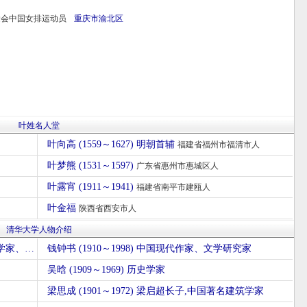
奥运会中国女排运动员
重庆市
渝北区
叶姓名人堂
叶向高 (1559～1627) 明朝首辅
福建省福州市福清市人
叶梦熊 (1531～1597)
广东省惠州市惠城区人
叶露宵 (1911～1941)
福建省南平市建瓯人
叶金福
陕西省西安市人
清华大学人物介绍
茅以升 (1896～1989) 中国科学院院士，土木工程学家、桥梁专家、工程教育家
钱钟书 (1910～1998) 中国现代作家、文学研究家
吴晗 (1909～1969) 历史学家
梁思成 (1901～1972) 梁启超长子,中国著名建筑学家