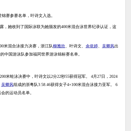
游泳世锦赛参赛名单，叶诗文入选。
透露，她收到了国际泳联为她颁发的400米混合泳世界纪录认证，这
x100米混合泳接力决赛，浙江队
柳雅欣
、叶诗文、
余依婷
、
吴卿风
出
公布的中国游泳队参加福冈世界游泳锦标赛名单。
200米蛙泳决赛中，叶诗文以2分22秒55获得冠军。 4月27日，2024
、
吴卿风
组成的浙粤队3:58.46获得女子4×100米混合泳接力亚军。 6
奥运会的运动员名单。