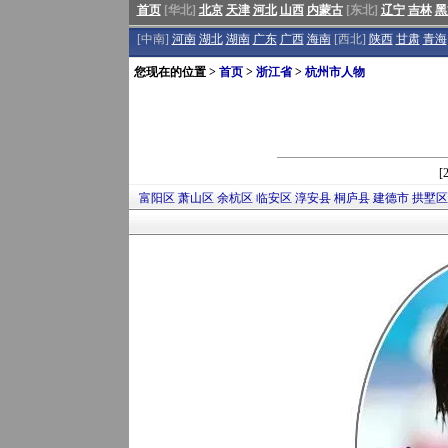
首页
[华北]
北京
天津
河北
山西
内蒙古
[东北]
辽宁
吉林
黑
[中南]
河南
湖北
湖南
广东
广西
海南
[西北]
陕西
甘肃
青海
您现在的位置 >
首页
>
浙江省
>
杭州市人物
[
富阳区
萧山区
余杭区
临安区
淳安县
桐庐县
建德市
拱墅区