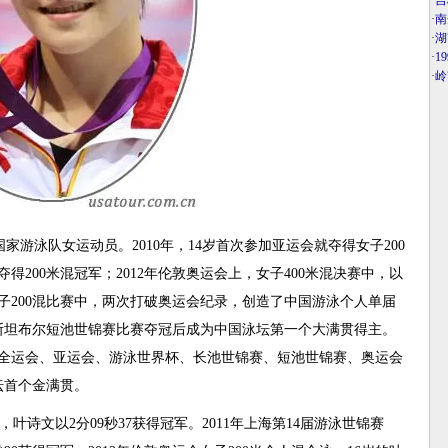
·
吉
·
南
·
湖
·
1
·
岭
国家游泳队女运动员。2010年，14岁首次参加亚运会就夺得女子200
夺得200米混冠军；2012年伦敦奥运会上，女子400米混决赛中，以
女子200混比赛中，两次打破奥运会纪录，创造了中国游泳个人单届
伊斯坦布尔短池世锦赛比赛夺冠后成为中国泳坛第一个大满贯得主。
包括全运会、亚运会、游泳世界杯、长池世锦赛、短池世锦赛、奥运会
坛首个金满贯。
，叶诗文以2分09秒37获得冠军。2011年上海第14届游泳世锦赛