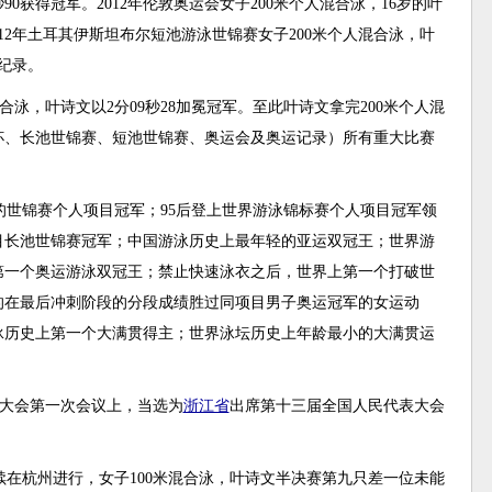
90获得冠军。2012年伦敦奥运会女子200米个人混合泳，16岁的叶
012年土耳其伊斯坦布尔短池游泳世锦赛女子200米个人混合泳，叶
纪录。
混合泳，叶诗文以2分09秒28加冕冠军。至此叶诗文拿完200米个人混
杯、长池世锦赛、短池世锦赛、奥运会及奥运记录）所有重大比赛
轻的世锦赛个人项目冠军；95后登上世界游泳锦标赛个人项目冠军领
目长池世锦赛冠军；中国游泳历史上最年轻的亚运双冠王；世界游
第一个奥运游泳双冠王；禁止快速泳衣之后，世界上第一个打破世
的在最后冲刺阶段的分段成绩胜过同项目男子奥运冠军的女运动
泳历史上第一个大满贯得主；世界泳坛历史上年龄最小的大满贯运
大会第一次会议上，当选为
浙江省
出席第十三届全国人民代表大会
锦赛继续在杭州进行，女子100米混合泳，叶诗文半决赛第九只差一位未能