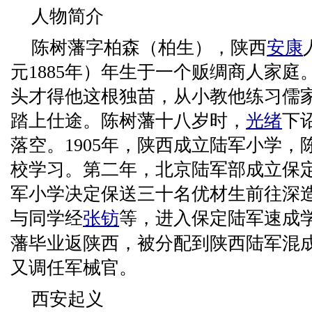
人物简介
陈树藩字柏森（柏生），陕西
安康
元1885年）年生于一个贩绸商人家
头才得他这根独苗，从小教他练习儒
踏上仕途。陈树藩十八岁时，
光绪
下
落空。1905年，陕西成立陆军小学
校学习。第二年，北京陆军部成立保
军小学决定保送三十名优材生前往深
与同学经
张钫
等，进入保定陆军速成学
藩毕业返陕西，被分配到陕西陆军混
又调任军械官。
西安起义