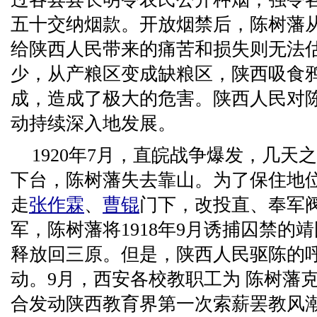
五十交纳烟款。开放烟禁后，陈树藩
给陕西人民带来的痛苦和损失则无法
少，从产粮区变成缺粮区，陕西吸食
成，造成了极大的危害。陕西人民对
动持续深入地发展。
1920年7月，直皖战争爆发，几天
下台，陈树藩失去靠山。为了保住地
走
张作霖
、
曹锟
门下，改投直、奉军
军，陈树藩将1918年9月诱捕囚禁的
释放回三原。但是，陕西人民驱陈的
动。9月，西安各校教职工为 陈树藩
合发动陕西教育界第一次索薪罢教风