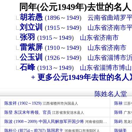
同年(公元1949年)去世的名人
胡若愚
(
1896
～
1949
)
云南省
曲靖
罗
刘立训
(
1915
～
1949
)
山东省
济南市
张羽
(
1915
～
1949
)
山东省
济南市
雷紫屏
(
1910
～
1949
)
山东省
济南市
公玉训
(
1926
～
1949
)
山东省
淄博市
石峰
(
1913
～
1949
)
山东省
淄博市
博山
+ 更多公元1949年去世的名人
陈姓名人堂
陈发祥 (1902～1929)
陈禄
江西省赣州市兴国县人
江苏
陈登 东汉末年将领、官员
陈铎
江苏省淮安涟水县人
广东
陈波 (1908～2009) 中国人民解放军开国少将
陈屿
河南省信阳市新县人
黑龙
陈桓公 (前754～前707) 陈国君主
陈锡美
河南省周口市淮阳区人