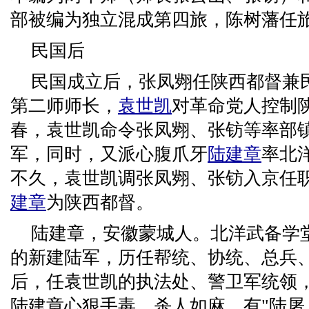
部被编为独立混成第四旅，陈树藩任
民国后
民国成立后，张凤翙任陕西都督兼
第二师师长，
袁世凯
对革命党人控制陕
春，袁世凯命令张凤翙、张钫等率部
军，同时，又派心腹爪牙
陆建章
率北
不久，袁世凯调张凤翙、张钫入京任
建章
为陕西都督。
陆建章，安徽蒙城人。北洋武备学堂
的新建陆军，历任帮统、协统、总兵
后，任袁世凯的执法处、警卫军统领
陆建章心狠手毒，杀人如麻，有"陆屠