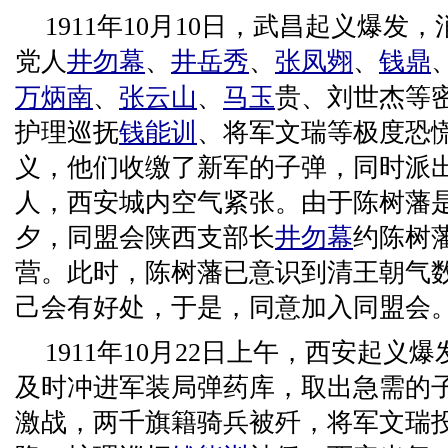
1911年10月10日，武昌起义爆
党人
井勿幕
、
井岳秀
、
张凤翙
、
钱鼎
万炳南
、
张云山
、
马玉
贵、刘世杰等
护理巡抚
钱能训
、将军文瑞等极度恐
义，他们收缴了新军的子弹，同时派
人，西安城内空气紧张。由于陈树藩
夕，同盟会陕西支部长
井勿幕
约陈树
营。此时，陈树藩已意识到清王朝气
己会有好处，于是，同意加入同盟会
1911年10月22日上午，西安起
及时冲进军装局弹药库，取出急需的子
激战，两千旗籍骑兵被歼，将军文瑞投