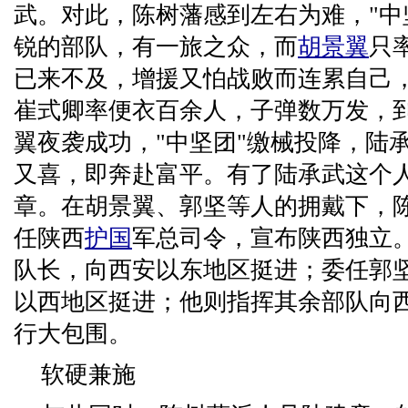
武。对此，陈树藩感到左右为难，"中
锐的部队，有一旅之众，而
胡景翼
只
已来不及，增援又怕战败而连累自己
崔式卿率便衣百余人，子弹数万发，
翼夜袭成功，"中坚团"缴械投降，陆
又喜，即奔赴富平。有了陆承武这个
章。在胡景翼、郭坚等人的拥戴下，陈树
任陕西
护国
军总司令，宣布陕西独立
队长，向西安以东地区挺进；委任郭
以西地区挺进；他则指挥其余部队向
行大包围。
软硬兼施