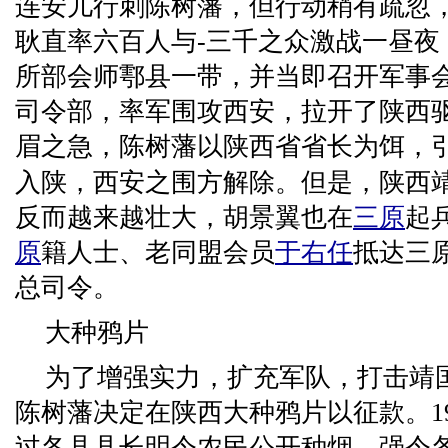
连安儿行刺陈树藩，但行动稍有疏忽
耿直率六百人与-三千之众激战一昼夜
所部会师鄠县一带，并当即召开军事
司令部，率军围攻西安，拉开了陕西
眉之急，陈树藩以陕西省省长为饵，
入陕，西安之围方解除。但是，陕西
反而越来越壮大，胡景翼也在
三原
起兵
原
籍人士、老同盟会员
于右任
抵达三
总司令。
大种鸦片
为了增强实力，扩充军队，打击靖
陈树藩决定在陕西大种鸦片以征款。1
过各县县长明令农民公开种烟，强令