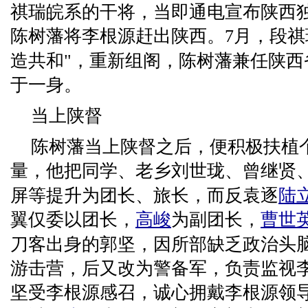
祺瑞皖系的干将，当即通电宣布陕西
陈树藩将李根源赶出陕西。7月，段祺
造共和"，重新组阁，陈树藩兼任陕西
于一身。
当上陕督
陈树藩当上陕督之后，便积极扶植
量，他把同学、老乡刘世珑、曾继贤
屏等提升为团长、旅长，而反袁逐
陆
翼仅委以团长，
高峻
为副团长，
曹世
刀客出身的郭坚，因所部缺乏政治头
游击营，后又改为警备军，负责监视
坚受李根源感召，诚心拥戴李根源领