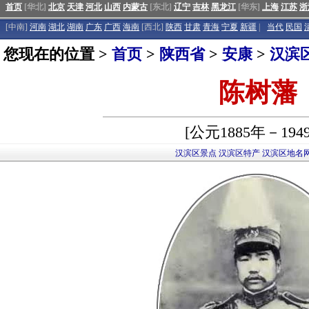
首页
[华北]
北京
天津
河北
山西
内蒙古
[东北]
辽宁
吉林
黑龙江
[华东]
上海
江苏
浙
[中南]
河南
湖北
湖南
广东
广西
海南
[西北]
陕西
甘肃
青海
宁夏
新疆
|
当代
民国
您现在的位置 >
首页
>
陕西省
>
安康
>
汉滨
陈树藩
[公元1885年－194
汉滨区景点
汉滨区特产
汉滨区地名