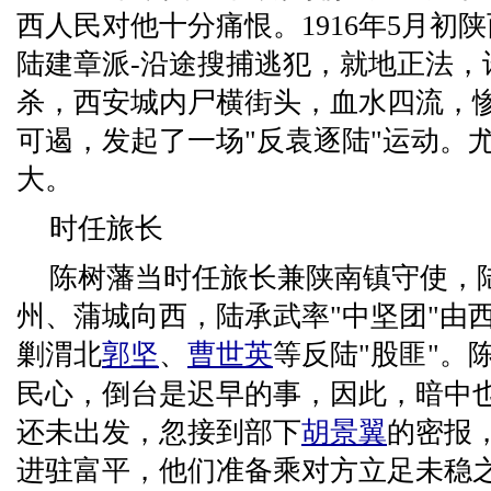
西人民对他十分痛恨。1916年5月初
陆建章派-沿途搜捕逃犯，就地正法，
杀，西安城内尸横街头，血水四流，
可遏，发起了一场"反袁逐陆"运动。
大。
时任旅长
陈树藩当时任旅长兼陕南镇守使，
州、蒲城向西，陆承武率"中坚团"由
剿渭北
郭坚
、
曹世英
等反陆"股匪"。
民心，倒台是迟早的事，因此，暗中
还未出发，忽接到部下
胡景翼
的密报
进驻富平，他们准备乘对方立足未稳