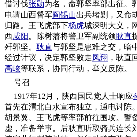
借讨伐
张勋
为名，命郭坚率部出征。
电请山西督军
阎锡山
出兵堵剿，又命
归路。王飞虎部下
杨虎
城深明大义，
西
咸阳
。陈树藩将警卫军副统领
耿直
歼郭坚。
耿直
与郭坚是患难之交，暗
经过计议，决定郭坚败走
凤翔
，耿直
高峻
等联系，协同行动，举义反陈。
号召
1917年12月，陕西国民党人士响应
首先在渭北白水宣布独立，通电讨陈
胡景翼、王飞虎等率部前往围攻。警
虚，准备举事。后耿直听取骑兵连长