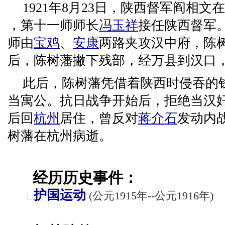
1921年8月23日，陕西督军阎相
，第十一师师长
冯玉祥
接任陕西督军
师由
宝鸡
、
安康
两路夹攻汉中府，陈
后，陈树藩撇下残部，经万县到汉口
此后，陈树藩凭借着陕西时侵吞的
当寓公。抗日战争开始后，拒绝当汉
后回
杭州
居住，曾反对
蒋介石
发动内战
树藩在杭州病逝。
经历历史事件：
护国运动
(公元1915年--公元1916年)