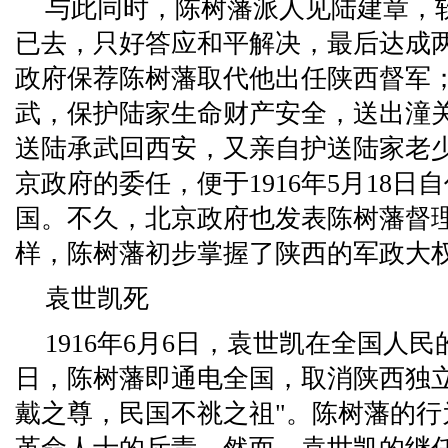
与此同时，陈树藩派人见陆建章，
已去，只好答应和平解决，最后达成
政府保荐陈树藩取代他出任陕西督军
武，保护陆家生命财产安全，送出潼
送陆承武回西安，又亲自护送陆家老
京政府的委任，便于1916年5月18
国。不久，北京政府也发表陈树藩督
样，陈树藩初步掌握了陕西的军政大
袁世凯死
1916年6月6日，袁世凯在全国人
日，陈树藩即通电全国，取消陕西独立
戴之尊，民国不祧之祖"。陈树藩的行