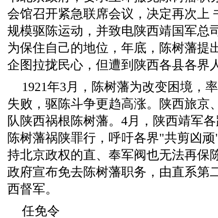
会馆召开紧急联席会议，决定再次上 
规模驱陈运动，并致电陕西靖国军总
为保住自己的地位，年底，陈树藩提
企图拉拢民心，但遭到陕西各县各界人
1921年3月，陈树藩为改变困境，
失败，驱陈斗争更趋高涨。陕西旅京、
队陕西祸根陈树藩。4月，陕西靖军
陈树藩祸陕罪行，呼吁各界"共剪凶顽
持北京政权的直、奉军阀也无法再保陈
政府宣布免去陈树藩职务，由直系第
西督军。
任免令