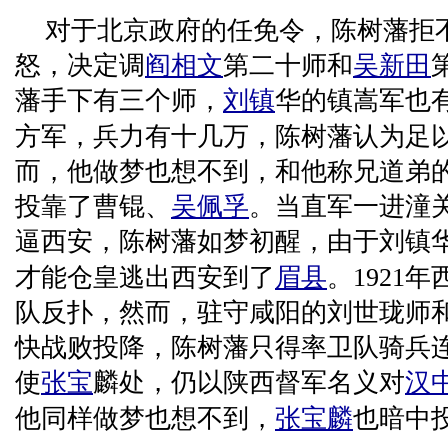
对于北京政府的任免令，陈树藩拒
怒，决定调
阎相文
第二十师和
吴新田
藩手下有三个师，
刘镇
华的镇嵩军也
方军，兵力有十几万，陈树藩认为足
而，他做梦也想不到，和他称兄道弟
投靠了曹锟、
吴佩孚
。当直军一进潼
逼西安，陈树藩如梦初醒，由于刘镇
才能仓皇逃出西安到了
眉县
。1921
队反扑，然而，驻守咸阳的刘世珑师
快战败投降，陈树藩只得率卫队骑兵
使
张宝
麟处，仍以陕西督军名义对
汉
他同样做梦也想不到，
张宝麟
也暗中