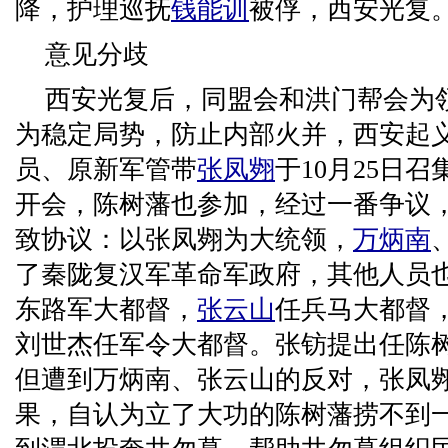
降，护理巡抚
钱能训
被俘，西安光复
意见分歧
西安光复后，同盟会和洪门帮会为
为稳定局势，防止内部火并，西安起
员、原新军管带
张凤翙
于10月25日
开会，陈树藩也参加，经过一番争议
致协议：以张凤翙为大统领，
万炳南
了秦陇复汉军革命军政府，其他人员
东路军大都督，
张云山
任兵马大都督
刘世杰任军令大都督。张钫提出任陈
但遭到万炳南、张云山的反对，张凤
果，自认为立了大功的陈树藩捞不到