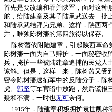
首先是要改编和吞并陕军，面对这种
舵，给陆建章及其子陆承武送去一批
和陆承武结拜为兄弟。这样，陕西两
并，唯独陈树藩的第四旅得以保存。
陈树藩依附陆建章，引起陕西革命
陈树藩一面为自己辩护，一面秘密收
兵，掩护一些被陆建章追捕的民党人
谅解。但是，这样一来，陈树藩又受
密令陈树藩逮捕军中的反陆分子，陈
虎、
郭坚
等军官暗中放跑，然后谎报
疑和不满，一时也
无可
奈何。
1915年，陆建章积极拥护袁世凯