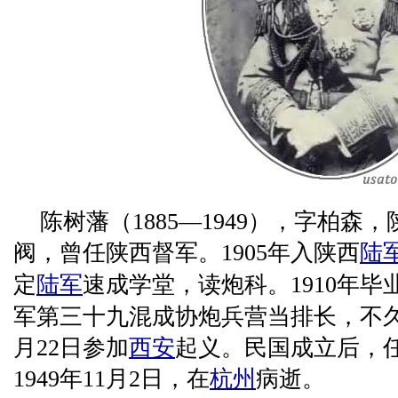
陈树藩（1885—1949），字柏森，
阀，曾任陕西督军。1905年入陕西
陆
定
陆军
速成学堂，读炮科。1910年
军第三十九混成协炮兵营当排长，不久调
月22日参加
西安
起义。民国成立后，
1949年11月2日，在
杭州
病逝。