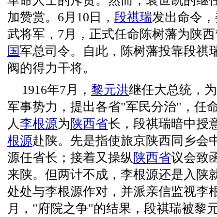
革命人士的斥责。然而，袁世凯的继
加赞赏。6月10日，
段祺瑞
发出命令，
武将军，7月，正式任命陈树藩为陕西督
国
军总司令。自此，陈树藩投靠段祺
阀的得力干将。
1916年7月，
黎元洪
继任大总统，为
军事势力，提出各省"军民分治"，任
人
李根源
为
陕西省
长，段祺瑞暗中授
根源
赴陕。先是指使旅京陕西同乡会中
源任省长；接着又操纵
陕西省
议会致
来陕。但两计不成，李根源还是入陕
处处与李根源作对，并派亲信监视李根源
月，"府院之争"的结果，段祺瑞被黎