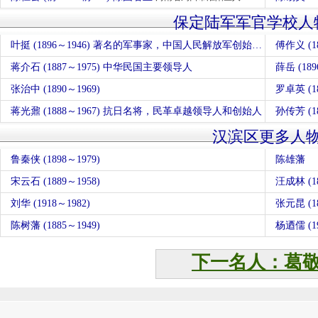
保定陆军军官学校人
叶挺 (1896～1946) 著名的军事家，中国人民解放军创始人之一
傅作义 (
蒋介石 (1887～1975) 中华民国主要领导人
薛岳 (1
张治中 (1890～1969)
罗卓英 (1
蒋光鼐 (1888～1967) 抗日名将，民革卓越领导人和创始人
孙传芳 (
汉滨区更多人
鲁秦侠 (1898～1979)
陈雄藩
宋云石 (1889～1958)
汪成林 (18
刘华 (1918～1982)
张元昆 (18
陈树藩 (1885～1949)
杨迺儒 (19
下一名人：葛