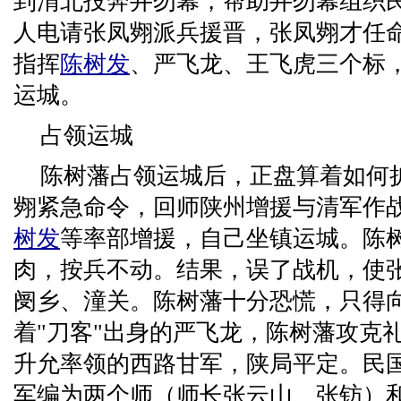
到渭北投奔井勿幕，帮助井勿幕组织
人电请张凤翙派兵援晋，张凤翙才任
指挥
陈树发
、严飞龙、王飞虎三个标
运城。
占领运城
陈树藩占领运城后，正盘算着如何
翙紧急命令，回师陕州增援与清军作
树发
等率部增援，自己坐镇运城。陈
肉，按兵不动。结果，误了战机，使
阌乡、潼关。陈树藩十分恐慌，只得
着"刀客"出身的严飞龙，陈树藩攻克
升允率领的西路甘军，陕局平定。民
军编为两个师（师长张云山、张钫）