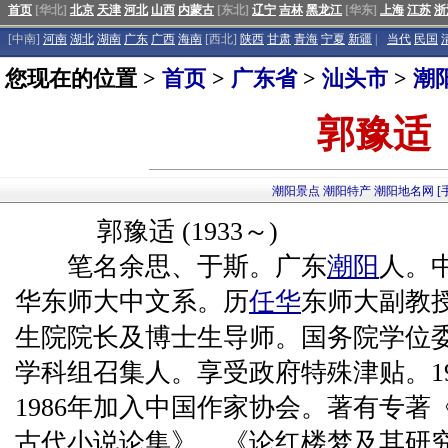
首页
[华北]
北京
天津
河北
山西
内蒙古
[东北]
辽宁
吉林
黑龙江
[华东]
上海
江苏
浙
[中南]
河南
湖北
湖南
广东
广西
海南
[西北]
陕西
甘肃
青海
宁夏
新疆
|
当代
民国
您现在的位置 >
首页
>
广东省
>
汕头市
>
潮
郭豫适
潮阳景点
潮阳特产
潮阳地名网
[
郭豫适 (1933～)
笔名余思、于斯。广东
潮阳
人。中
华东师大中文系。历
任华
东师大副教
生院院长及博士生导师。国务院学位
学科组召集人。享受政府特殊津贴。1
1986年加入中国作家协会。著有专
古代小说论集》、《论红楼梦及其研