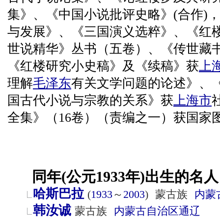
集》、《中国小说批评史略》(合作)
与发展》、《三国演义选粹》、《红
世说精华》丛书（五卷）、《传世藏书
《红楼研究小史稿》及《续稿》获
上
理解
毛泽东
有关文学问题的论述》、
国古代小说与宗教的关系》获
上海市
全集》（16卷）（责编之一）获国家
同年(公元1933年)出生的名人
哈斯巴拉
(
1933
～
2003
)
蒙古族
内蒙
韩汝诚
蒙古族
内蒙古自治区
通辽