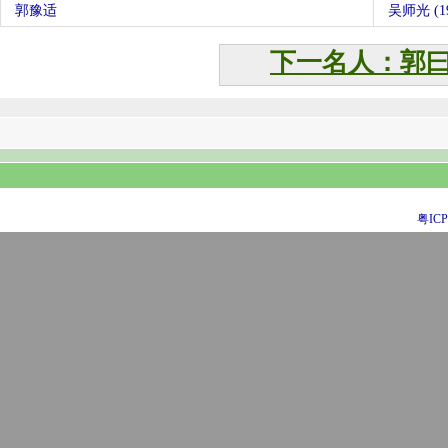
郭豫适
吴师光 (19
下一名人：郭
粤ICP