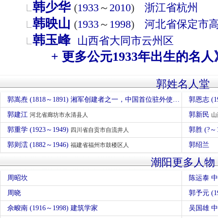
韩少华
(
1933
～
2010
)
浙江省
杭州
韩映山
(
1933
～
1998
)
河北省
保定市
韩玉峰
山西省
大同市
云州区
+ 更多公元1933年出生的名人
郭姓名人堂
郭嵩焘 (1818～1891) 湘军创建者之一，中国首位驻外使节
郭恩志 (1
湖南省岳阳市
郭建江
郭新民
河北省廊坊市永清县人
山
郭重学 (1923～1949)
郭胜 (?～
四川省自贡市自流井人
郭则澐 (1882～1946)
郭绍兰
福建省福州市鼓楼区人
潮阳更多人物
周昭坎
陈运泰 
周晓
郭予元 (
佘畯南 (1916～1998) 建筑学家
吴国雄 