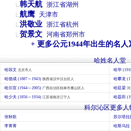
韩天航
浙江省
湖州
航鹰
天津市
洪敬业
浙江省
杭州
贺景文
河南省
郑州市
+ 更多公元1944年出生的名人
哈姓名人堂
哈琼文
哈华 (191
北京市人
哈德成 (1887～1943)
哈攀龙 (
陕西省汉中汉台区人
哈尔宜 (1944～2005)
哈廷梁
广西自治区桂林市雁山区人
河
哈少夫 (1856～1934)
哈荔田 (1
江苏省南京江宁人
科尔沁区更多人
张秋歌
苏尔塔拉
李菁菁
哈斯乌拉