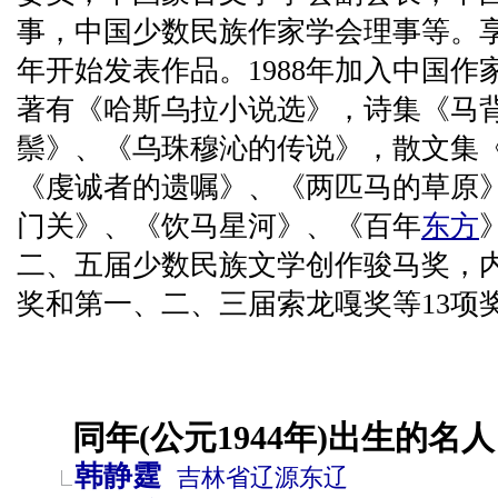
事，中国少数民族作家学会理事等。享
年开始发表作品。1988年加入中国
著有《哈斯乌拉小说选》，诗集《马
鬃》、《乌珠穆沁的传说》，散文集
《虔诚者的遗嘱》、《两匹马的草原
门关》、《饮马星河》、《百年
东方
二、五届少数民族文学创作骏马奖，
奖和第一、二、三届索龙嘎奖等13项
同年(公元1944年)出生的名人
韩静霆
吉林省
辽源
东辽