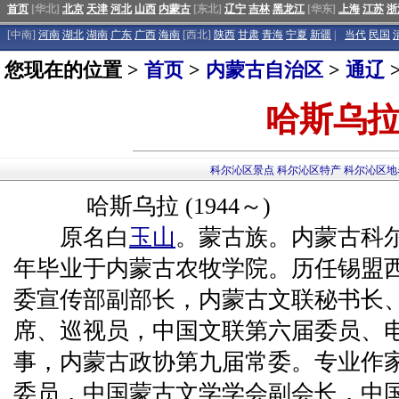
首页
[华北]
北京
天津
河北
山西
内蒙古
[东北]
辽宁
吉林
黑龙江
[华东]
上海
江苏
浙
[中南]
河南
湖北
湖南
广东
广西
海南
[西北]
陕西
甘肃
青海
宁夏
新疆
|
当代
民国
您现在的位置 >
首页
>
内蒙古自治区
>
通辽
哈斯乌
科尔沁区景点
科尔沁区特产
科尔沁区地
哈斯乌拉 (1944～)
原名白
玉山
。蒙古族。内蒙古科尔
年毕业于内蒙古农牧学院。历任锡盟
委宣传部副部长，内蒙古文联秘书长
席、巡视员，中国文联第六届委员、
事，内蒙古政协第九届常委。专业作
委员，中国蒙古文学学会副会长，中