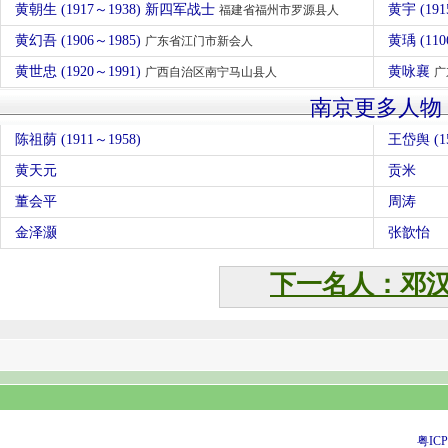
黄朝生 (1917～1938) 新四军战士
黄宇 (191
福建省福州市罗源县人
黄幻吾 (1906～1985)
黄瑀 (110
广东省江门市新会人
黄世忠 (1920～1991)
黄咏襄
广西自治区南宁马山县人
广
南京更多人物
陈祖荫 (1911～1958)
王岱舆 (15
黄天元
贡米
董会平
周涛
金泽灏
张歆怡
下一名人：邓
粤ICP