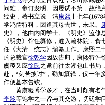
丁雄飞
等人同立古欢社，尽出家藏秘
问难，参订发明。因屡试不第，故绝
经史，著书立说。清
康熙
十七年(16
学鸿儒特科，因逢其母去世，未果。
史》，他由内阁学士、《明史》监修
《明史》馆任纂修，遂入翰林院，食
任《大清一统志》编纂工作。康熙二
的总裁官
徐乾学
因故告归，康熙特许
虞稷又应
徐氏
之邀前往太湖包山书局
赴，“刻苦披讨”，勤加纂辑，仅一年
作便基本告竣。
黄虞稷博学多才，在当时颇有名
奇龄
等饱学之士皆与其交游，切磋学