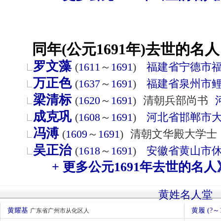
同年(公元1691年)去世的名人
罗文藻
(
1611
～
1691
)
福建省
宁德市
万正色
(
1637
～
1691
)
福建省
泉州市
梁清标
(
1620
～
1691
)
清朝兵部尚书
成克巩
(
1608
～
1691
)
河北省
邯郸市
冯溥
(
1609
～
1691
)
清朝文华殿大学士
吴正治
(
1618
～
1691
)
安徽省
黄山市
+ 更多公元1691年去世的名人
黄姓名人堂
黄耀基
黄履 (?～1
广东省广州市从化区人