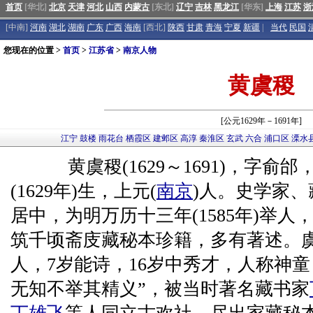
首页
[华北]
北京
天津
河北
山西
内蒙古
[东北]
辽宁
吉林
黑龙江
[华东]
上海
江苏
浙
[中南]
河南
湖北
湖南
广东
广西
海南
[西北]
陕西
甘肃
青海
宁夏
新疆
|
当代
民国
您现在的位置 >
首页
>
江苏省
>
南京人物
黄虞稷
[公元1629年－1691年]
江宁
鼓楼
雨花台
栖霞区
建邺区
高淳
秦淮区
玄武
六合
浦口区
溧水
黄虞稷(1629～1691)，字俞
(1629年)生，上元(
南京
)人。史学家
居中，为明万历十三年(1585年)举
筑千顷斋庋藏秘本珍籍，多有著述。
人，7岁能诗，16岁中秀才，人称神
无知不举其精义”，被当时著名藏书家