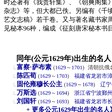
时还著有《我贵轩集》、《朝爽阁集
杂志》等，但大都已佚。另编有《千顷
艺文志稿》若干卷。又与著名藏书家
见秘本96种，编成《征刻唐宋秘本书
同年(公元1629年)出生的名人
富察·萨布素
(
1629
～
1701
)
清朝抗俄
陈匹荀
(
1629
～
1703
)
福建省
龙岩市
固伦雍穆长公主
(
1629
～
1678
)
辽宁
万斯选
(
1629
～
1694
)
浙江省
宁波
鄞
刘国轩
(
1629
～
1693
)
福建省
龙岩市
+ 更多公元1629年出生的名人