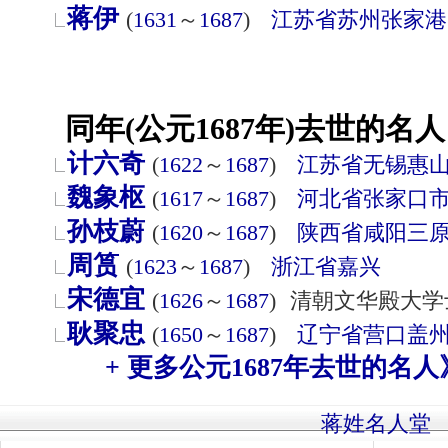
蒋伊
(
1631
～
1687
)
江苏省
苏州
张家港
同年(公元1687年)去世的名人
计六奇
(
1622
～
1687
)
江苏省
无锡
惠
魏象枢
(
1617
～
1687
)
河北省
张家口
孙枝蔚
(
1620
～
1687
)
陕西省
咸阳
三
周筼
(
1623
～
1687
)
浙江省
嘉兴
宋德宜
(
1626
～
1687
)
清朝文华殿大学
耿聚忠
(
1650
～
1687
)
辽宁省
营口
盖
+ 更多公元1687年去世的名人
蒋姓名人堂