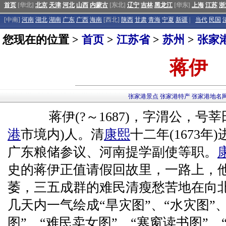
首页
[华北]
北京
天津
河北
山西
内蒙古
[东北]
辽宁
吉林
黑龙江
[华东]
上海
江苏
浙
[中南]
河南
湖北
湖南
广东
广西
海南
[西北]
陕西
甘肃
青海
宁夏
新疆
|
当代
民国
您现在的位置 >
首页
>
江苏省
>
苏州
>
张家
蒋伊
张家港景点
张家港特产
张家港地名
蒋伊(?～1687)，字渭公，号莘
港
市境内)人。清
康熙
十二年(1673
广东粮储参议、河南提学副使等职。
史的蒋伊正值请假回故里，一路上，
萎，三五成群的难民清瘦愁苦地在向
几天内一气绘成“旱灾图”、“水灾图”、
图”、“难民卖女图”、“寒窗读书图”、