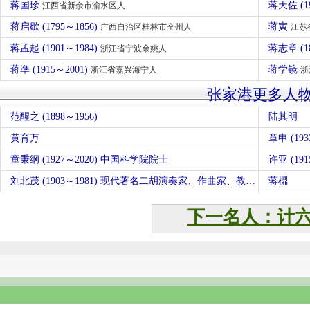
蒋国珍
蒋天佐 (1
江西省新余市渝水区人
蒋启歇 (1795～1856)
蒋寅
广西自治区桂林市全州人
江苏
蒋孟起 (1901～1984)
蒋志章 (1
浙江省宁波余姚人
蒋凖 (1915～2001)
蒋学镜
浙江省嘉兴海宁人
浙
张家港更多人
范醒之 (1898～1956)
陆其明
黄育万
章申 (19
童秉纲 (1927～2020) 中国科学院院士
许亚 (191
刘北茂 (1903～1981) 现代著名二胡演奏家、作曲家、教育家
蒋檙
下一名人：计