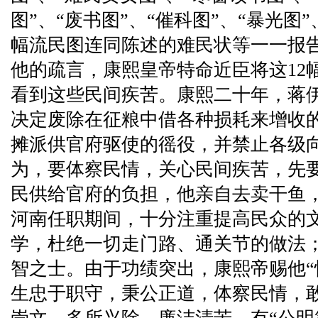
图”、“废书图”、“催科图”、“暴光图”
幅流民图连同陈述的难民状等一一报
他的疏言，康熙皇帝特命近臣将这12
看到这些民间疾苦。康熙二十年，蒋
决定废除在征粮中借各种损耗来增收
摊派供官府驱使的徭役，并禁止各级
为，要体察民情，关心民间疾苦，先
民供给官府的负担，他亲自去卖干鱼
河南任职期间，十分注重提高民众的
学，杜绝一切走门路、通关节的做法
智之士。由于功绩突出，康熙帝赐他“
生忠于职守，秉公正道，体察民情，