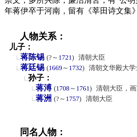
崇文，多所兴除，廉洁清苦，有“公明
年蒋伊卒于河南，留有《莘田诗文集》
人物关系：
儿子：
蒋陈锡
(?～
1721
)
清朝大臣
蒋廷锡
(
1669
～
1732
)
清朝文华殿大学
孙子：
蒋溥
(
1708
～
1761
)
清朝大臣，画
蒋洲
(?～
1757
)
清朝大臣
同名人物：