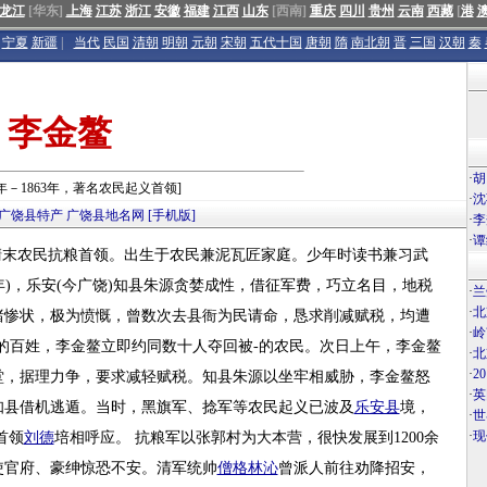
龙江
[华东]
上海
江苏
浙江
安徽
福建
江西
山东
[西南]
重庆
四川
贵州
云南
西藏
[
港
宁夏
新疆
|
当代
民国
清朝
明朝
元朝
宋朝
五代十国
唐朝
隋
南北朝
晋
三国
汉朝
秦
李金鳌
·
胡
1年－1863年，著名农民起义首领]
·
沈
广饶县特产
广饶县地名网
[手机版]
·
李
·
谭
清末农民抗粮首领。出生于农民兼泥瓦匠家庭。少年时读书兼习武
年)，乐安(今广饶)知县朱源贪婪成性，借征军费，巧立名目，地税
·
兰
·
北
睹惨状，极为愤慨，曾数次去县衙为民请命，恳求削减赋税，均遭
·
岭
的百姓，李金鳌立即约同数十人夺回被-的农民。次日上午，李金鳌
·
北
·
2
堂，据理力争，要求减轻赋税。知县朱源以坐牢相威胁，李金鳌怒
·
英
知县借机逃遁。当时，黑旗军、捻军等农民起义已波及
乐安县
境，
·
世
·
现
首领
刘德
培相呼应。 抗粮军以张郭村为大本营，很快发展到1200余
使官府、豪绅惊恐不安。清军统帅
僧格林沁
曾派人前往劝降招安，