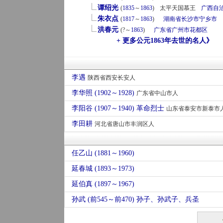
谭绍光
(
1835
～
1863
)
太平天国慕王
广西自
朱衣点
(
1817
～
1863
)
湖南省
长沙市
宁乡市
洪春元
(?～
1863
)
广东省
广州市
花都区
+ 更多公元1863年去世的名人》
李遇
陕西省西安长安人
李华照 (1902～1928)
广东省中山市人
李阳谷 (1907～1940) 革命烈士
山东省泰安市新泰市
李田耕
河北省唐山市丰润区人
任乙山 (1881～1960)
延春城 (1893～1973)
延伯真 (1897～1967)
孙武 (前545～前470) 孙子、孙武子、兵圣