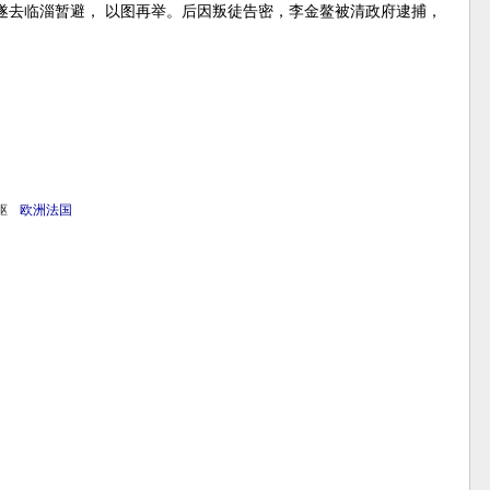
遂去临淄暂避， 以图再举。后因叛徒告密，李金鳌被清政府逮捕，
驱
欧洲
法国