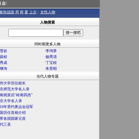
澳
台
]
春秋战国
周
商
夏
上古
|
女性人物
人物搜索
同时期更多人物
雪岩
·
李鸿章
葆桢
·
杨秀清
秀成
·
丁宝桢
继洵
·
朱景昭
当代人物专题
州大学历任校长
京师范大学名人录
南画派后“岭南四杰”
京大学名人录
016年里约奥运会冠军
国历任首相介绍
界各国国家元首
代三圣