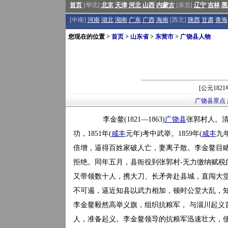
首页
[华北]
北京
天津
河北
山西
内蒙古
[东北]
辽宁
吉林
黑
[中南]
河南
湖北
湖南
广东
广西
海南
[西北]
陕西
甘肃
青海
您现在的位置 >
首页
>
山东省
>
东营市
>
广饶县人物
[公元182
广饶县景点
李金鳌(1821—1863)
广饶县
张郭村人。
功，1851年(
咸丰
元年)考中武举。1859年(
咸丰
九
倍增，逼得百姓家破人亡，妻离子散。李金鳌目
拒绝。同年五月，县衙役到张郭村-无力缴纳赋税
又带领数十人，携大刀、长矛奔赴县城，直闯大
不可遏，逼近知县以武力相加，顿时公堂大乱，
李金鳌毅然高举义旗，组织抗粮军， 与淄川起义
人，准备起义。李金鳌领导的抗粮军迅速壮大，