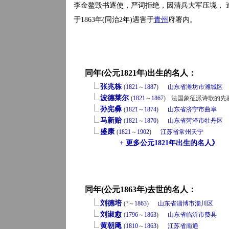
李金鳌毁书逐使，严词拒绝，因清兵大军压境， 
于1863年(同治2年)遇害于
青州
府署内。
同年(公元1821年)出生的名人：
张兆栋
(
1821
～
1887
)
山东省
潍坊市
潍城区
波德莱尔
(
1821
～
1867
)
法国象征派诗歌的先
孙宪彝
(
1821
～
1874
)
山东省
济宁市
曲阜
马新贻
(
1821
～
1870
)
山东省
菏泽市
牡丹区
盛康
(
1821
～
1902
)
江苏省
常州
天宁
+ 更多公元1821年出生的名人》
同年(公元1863年)去世的名人：
刘德培
(?～
1863
)
山东省
淄博市
淄川区
刘淑愈
(
1796
～
1863
)
山东省
临沂市
费县
黄朝飏
(
1810
～
1863
)
江苏省
南通