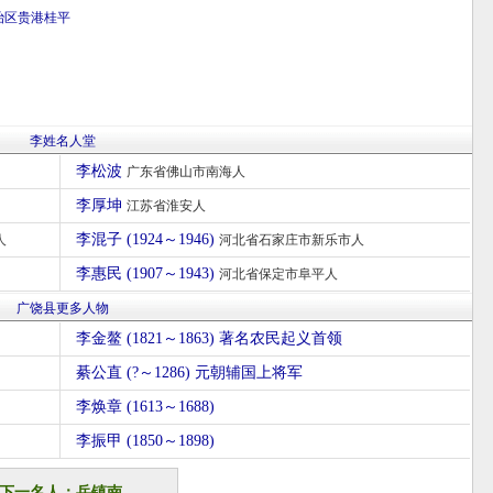
治区
贵港
桂平
李姓名人堂
李松波
广东省佛山市南海人
李厚坤
江苏省淮安人
李混子 (1924～1946)
人
河北省石家庄市新乐市人
李惠民 (1907～1943)
河北省保定市阜平人
广饶县更多人物
李金鳌 (1821～1863) 著名农民起义首领
綦公直 (?～1286) 元朝辅国上将军
李焕章 (1613～1688)
李振甲 (1850～1898)
下一名人：岳镇南