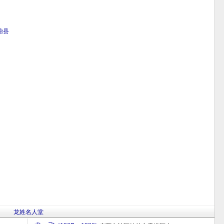
眙县
龙姓名人堂