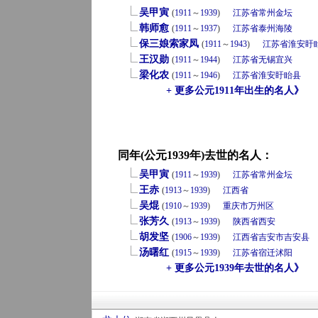
吴甲寅
(
1911
～
1939
)
江苏省
常州
金坛
韩师愈
(
1911
～
1937
)
江苏省
泰州
海陵
保三娘索家凤
(
1911
～
1943
)
江苏省
淮安
盱
王汉勋
(
1911
～
1944
)
江苏省
无锡
宜兴
梁化农
(
1911
～
1946
)
江苏省
淮安
盱眙县
+ 更多公元1911年出生的名人》
同年(公元1939年)去世的名人：
吴甲寅
(
1911
～
1939
)
江苏省
常州
金坛
王赤
(
1913
～
1939
)
江西省
吴焜
(
1910
～
1939
)
重庆市
万州区
张芳久
(
1913
～
1939
)
陕西省
西安
胡发坚
(
1906
～
1939
)
江西省
吉安市
吉安县
汤曙红
(
1915
～
1939
)
江苏省
宿迁
沭阳
+ 更多公元1939年去世的名人》