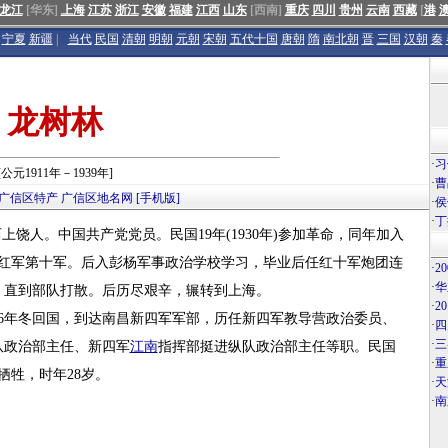
龙江
[华东]
上海
江苏
浙江
安徽
福建
江西
山东
[西南]
重庆
四川
贵州
云南
西藏
[
港
宁夏
新疆
|
当代
民国
清朝
明朝
元朝
宋朝
五代十国
唐朝
隋
南北朝
晋
三国
汉朝
秦
龙树林
·
习
[公元1911年－1939年]
·
曹
广信区特产
广信区地名网
[手机版]
·
侯
·
丁
西上饶人。中国共产党党员。民国19年(1930年)参加革命，同年加入
农红军第十军。后入彭杨军事政治学校学习，毕业后任红十军炮团连
·
2
·
华
，直到部队打散。后历尽艰辛，辗转到上海。
·
2
6年冬回国，到达南昌新四军军部，历任新四军教导营政治委员、
·
四
·
三
队政治部主任、新四军
江南
指挥部挺进纵队政治部主任等职。民国
·
重
牺牲，时年28岁。
·
天
·
南