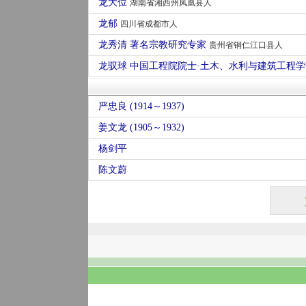
龙大位
湖南省湘西州凤凰县人
龙郁
四川省成都市人
龙秀清 著名宗教研究专家
贵州省铜仁江口县人
龙驭球 中国工程院院士·土木、水利与建筑工程
严忠良 (1914～1937)
姜文龙 (1905～1932)
杨剑平
陈文蔚