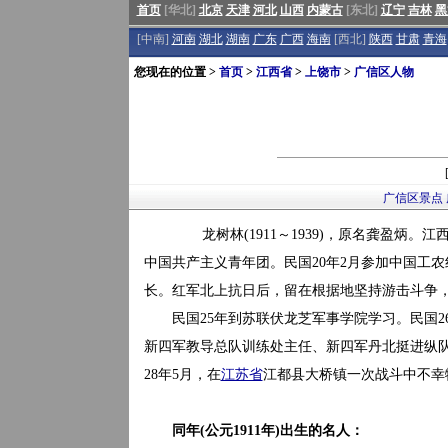
首页
[华北]
北京
天津
河北
山西
内蒙古
[东北]
辽宁
吉林
黑
[中南]
河南
湖北
湖南
广东
广西
海南
[西北]
陕西
甘肃
青海
您现在的位置 >
首页
>
江西省
>
上饶市
>
广信区人物
广信区景点
龙树林(1911～1939)，原名龚盈炳。江
中国共产主义青年团。民国20年2月参加中国工
长。红军北上抗日后，留在根据地坚持游击斗争
民国25年到苏联伏龙芝军事学院学习。民国2
新四军教导总队训练处主任、新四军丹北挺进纵
28年5月，在
江苏省
江都县大桥镇一次战斗中不幸
同年(公元1911年)出生的名人：