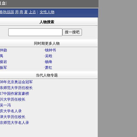
澳
台
]
春秋战国
周
商
夏
上古
|
女性人物
人物搜索
同时期更多人物
仲勋
·
钱钟书
禺
·
吴晗
俊岩
·
杨绛
振军
·
萧红
当代人物专题
008年北京奥运会冠军
东师范大学历任校长
017中国作家富豪榜
川大学历任校长
吴一冯
庆大学名人录
津大学历任校长
京师范大学名人录