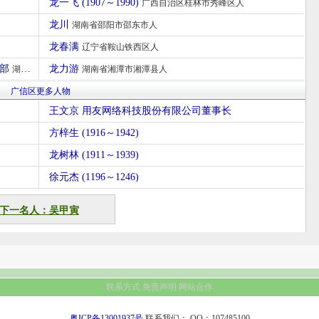
龙一飞 (1907～1990)
广西自治区桂林市秀峰区人
龙川
湖南省邵阳市邵东市人
龙春满
辽宁省鞍山铁西区人
学部
龙力游
湖南省益阳市安化人
湖南省湘潭市湘潭县人
广信区更多人物
王文京 用友网络科技股份有限公司董事长
方梓生 (1916～1942)
龙树林 (1911～1939)
徐元杰 (1196～1246)
下一名人：吴甲寅
联系方式
免责声明
网站合作
粤ICP备13001937号
联系我们：
QQ：107485100