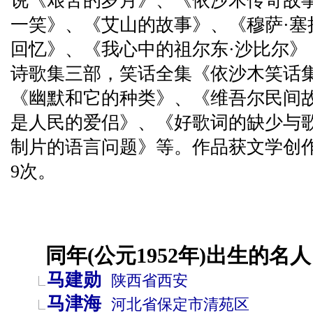
说《艰苦的岁月》、《依沙木传奇故
一笑》、《艾山的故事》、《穆萨·塞
回忆》、《我心中的祖尔东·沙比尔》
诗歌集三部，笑话全集《依沙木笑话集
《幽默和它的种类》、《维吾尔民间
是人民的爱侣》、《好歌词的缺少与
制片的语言问题》等。作品获文学创作
9次。
同年(公元1952年)出生的名人
马建勋
陕西省
西安
马津海
河北省
保定市
清苑区