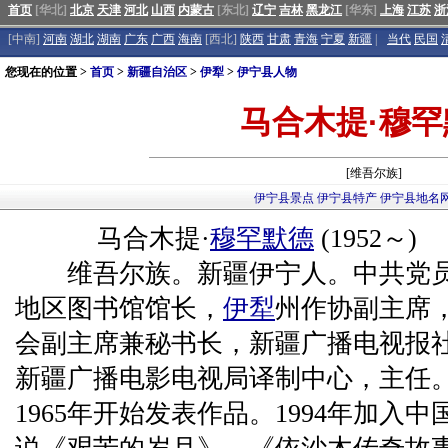
首页
[华北]
北京
天津
河北
山西
内蒙古
[东北]
辽宁
吉林
黑龙江
[华东]
上海
江苏
浙
[中南]
河南
湖北
湖南
广东
广西
海南
[西北]
陕西
甘肃
青海
宁夏
新疆
|
当代
民国
您现在的位置 >
首页
>
新疆自治区
>
伊犁
>
伊宁县人物
马合木提·穆
[维吾尔族]
伊宁县景点
伊宁县特产
伊宁县地名
马合木提·
穆罕默德
(1952～)
维吾尔族。新疆伊宁人。中共党员
地区图书馆馆长，
伊犁
州作协副主席
会副主席兼秘书长，新疆广播电视报
新疆广播电影电视局译制中心，主任
1965年开始发表作品。1994年加入