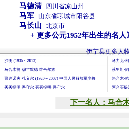
马德清
四川省
凉山州
马军
山东省
聊城市
阳谷县
马长山
北京市
+ 更多公元1952年出生的名人
伊宁县更多人
沙明 (1935～2013)
马力克·
马合木提·穆罕默德 维吾尔族
苏里坦·
曹达诺夫·扎义尔 (1920～2007) 中国人民解放军少将
热合木·
买买提明·吾守尔 买买提明·吾守尔
阿合买提
下一名人：马合