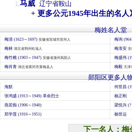
马威
辽宁省
鞍山
+ 更多公元1945年出生的名人
梅姓名人堂
梅清 (1623～1697)
梅询 (964
安徽省宣城市宣州人
梅林
梅淮安
湖北省荆州松滋人
安
梅竹樵 (1903～1947)
梅盛伟 (
安徽省滁州凤阳人
梅肖青
梅毅
湖北省黄冈市黄梅县人
天津
郧阳区更多人
海默
何世昌 (19
张鸿盛 (1913～1949) 革命烈士
杨正刚
燕若痴 (1906～1940)
梁悦兴 (?
郑学莲 (1916～1951)
杨世运
下一名人：梅