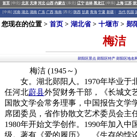
首页
[华北]
北京
天津
河北
山西
内蒙古
[东北]
辽宁
吉林
黑龙江
[华东]
上海
江苏
浙
[中南]
河南
湖北
湖南
广东
广西
海南
[西北]
陕西
甘肃
青海
宁夏
新疆
|
当代
民国
您现在的位置 >
首页
>
湖北省
>
十堰市
>
郧
梅洁
郧阳区景点
郧阳区特产
郧阳区地名
梅洁 (1945～)
女。湖北郧阳人。1970年毕业于
任河北
蔚县
外贸财务干部，《长城文
国散文学会常务理事，中国报告文学
席团委员，省作协散文艺术委员会主
1980年开始文学创作。1990年加入
级。著有《爱的履历》、《生存的悖