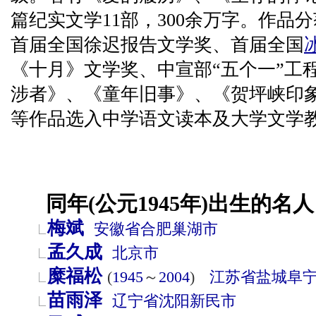
篇纪实文学11部，300余万字。作品
首届全国徐迟报告文学奖、首届全国
《十月》文学奖、中宣部“五个一”工
涉者》、《童年旧事》、《贺坪峡印
等作品选入中学语文读本及大学文学
同年(公元1945年)出生的名人
梅斌
安徽省
合肥
巢湖市
孟久成
北京市
糜福松
(
1945
～
2004
)
江苏省
盐城
阜
苗雨泽
辽宁省
沈阳
新民市