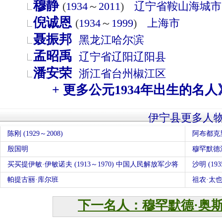
穆静
(
1934
～
2011
)
辽宁省
鞍山
海城市
倪诚恩
(
1934
～
1999
)
上海市
聂振邦
黑龙江
哈尔滨
孟昭禹
辽宁省
辽阳
辽阳县
潘安荣
浙江省
台州
椒江区
+ 更多公元1934年出生的名人
伊宁县更多人
陈刚 (1929～2008)
阿布都克
殷国明
穆罕默德
买买提伊敏·伊敏诺夫 (1913～1970) 中国人民解放军少将
沙明 (193
帕提古丽·库尔班
祖农·太也
下一名人：穆罕默德·奥斯