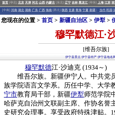
首页
[华北]
北京
天津
河北
山西
内蒙古
[东北]
辽宁
吉林
黑龙江
[华东]
上海
江苏
浙
[中南]
河南
湖北
湖南
广东
广西
海南
[西北]
陕西
甘肃
青海
宁夏
新疆
|
当代
民国
您现在的位置 >
首页
>
新疆自治区
>
伊犁
>
穆罕默德江·
[维吾尔族]
伊宁县景点
伊宁县特产
伊宁县地名
穆罕默德
江·沙迪克 (1934～)
维吾尔族。新疆伊宁人。中共党员。
族学院语言文学系。历任中学、大学
宁市
教育局干部，新疆
伊犁
师范学院
哈萨克自治州文联副主席、作协名誉
史研究会理事。享受政府特殊津贴。1